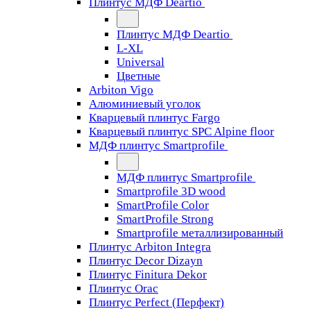
Плинтус МДФ Deartio
Плинтус МДФ Deartio
L-XL
Universal
Цветные
Arbiton Vigo
Алюминиевый уголок
Кварцевый плинтус Fargo
Кварцевый плинтус SPC Alpine floor
МДФ плинтус Smartprofile
МДФ плинтус Smartprofile
Smartprofile 3D wood
SmartProfile Color
SmartProfile Strong
Smartprofile металлизированный
Плинтус Arbiton Integra
Плинтус Decor Dizayn
Плинтус Finitura Dekor
Плинтус Orac
Плинтус Perfect (Перфект)