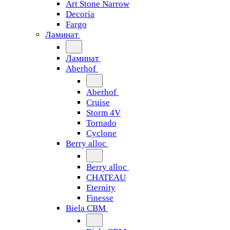
Art Stone Narrow
Decoria
Fargo
Ламинат
Ламинат
Aberhof
Aberhof
Cruise
Storm 4V
Tornado
Сyclone
Berry alloc
Berry alloc
CHATEAU
Eternity
Finesse
Biela CBM