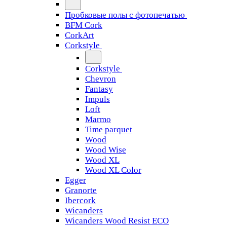
Пробковые полы с фотопечатью
BFM Cork
CorkArt
Corkstyle
Corkstyle
Chevron
Fantasy
Impuls
Loft
Marmo
Time parquet
Wood
Wood Wise
Wood XL
Wood XL Color
Egger
Granorte
Ibercork
Wicanders
Wicanders Wood Resist ECO