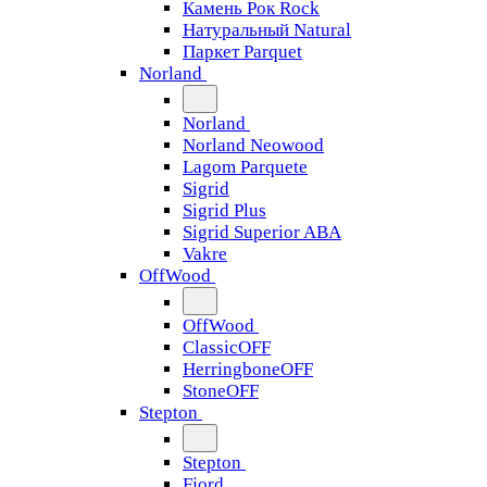
Камень Рок Rock
Натуральный Natural
Паркет Parquet
Norland
Norland
Norland Neowood
Lagom Parquete
Sigrid
Sigrid Plus
Sigrid Superior ABA
Vakre
OffWood
OffWood
ClassicOFF
HerringboneOFF
StoneOFF
Stepton
Stepton
Fjord