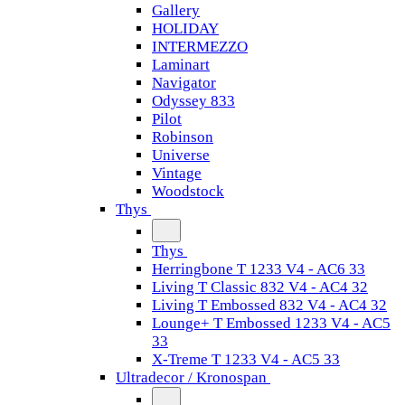
Gallery
HOLIDAY
INTERMEZZO
Laminart
Navigator
Odyssey 833
Pilot
Robinson
Universe
Vintage
Woodstock
Thys
Thys
Herringbone T 1233 V4 - AC6 33
Living T Classic 832 V4 - AC4 32
Living T Embossed 832 V4 - AC4 32
Lounge+ T Embossed 1233 V4 - AC5
33
X-Treme T 1233 V4 - AC5 33
Ultradecor / Kronospan