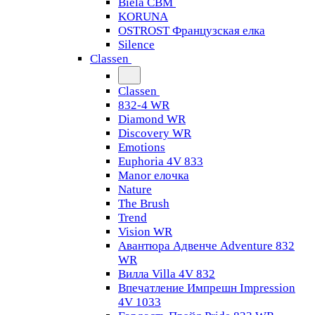
Biela CBM
KORUNA
OSTROST Французская елка
Silence
Classen
Classen
832-4 WR
Diamond WR
Discovery WR
Emotions
Euphoria 4V 833
Manor елочка
Nature
The Brush
Trend
Vision WR
Авантюра Адвенче Adventure 832
WR
Вилла Villa 4V 832
Впечатление Импрешн Impression
4V 1033