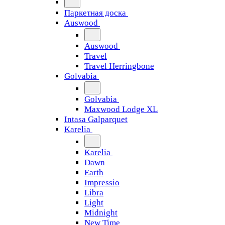
Паркетная доска
Auswood
Auswood
Travel
Travel Herringbone
Golvabia
Golvabia
Maxwood Lodge XL
Intasa Galparquet
Karelia
Karelia
Dawn
Earth
Impressio
Libra
Light
Midnight
New Time