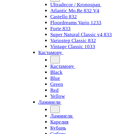
Ultradecor / Kronospan
Atlantic Mo.Re 832 V4
Castello 832
Floordreams Vario 1233
Forte 833
Super Natural Classic v4 833
Variostep Classic 832
Vintage Classic 1033
Кастамону
Кастамону
Black
Blue
Green
Red
Yellow
Ламинели
Ламинели
Карелия
Кубань
Сибирь