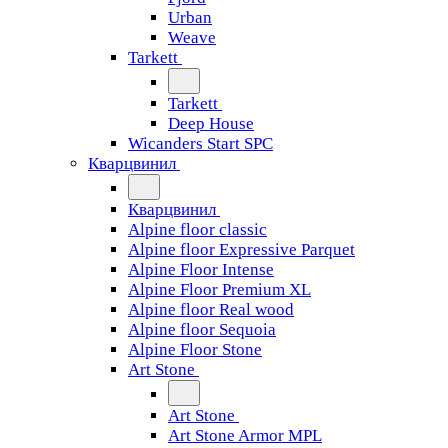
Urban
Weave
Tarkett
Tarkett
Deep House
Wicanders Start SPC
Кварцвинил
Кварцвинил
Alpine floor classic
Alpine floor Expressive Parquet
Alpine Floor Intense
Alpine Floor Premium XL
Alpine floor Real wood
Alpine floor Sequoia
Alpine Floor Stone
Art Stone
Art Stone
Art Stone Armor MPL