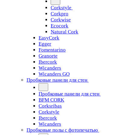
Corkstyle
Corkpro
Corkwise
Ecocork
Natural Cork
EasyCork
Egger
Fomentarino
Granorte
Ibercork
Wicanders
Wicanders GO
Пробковые панели для стен
Пробковые панели для стен
BFM CORK
Corksribas
Corkstyle
Ibercork
Wicanders
Пробковые полы с фотопечатью