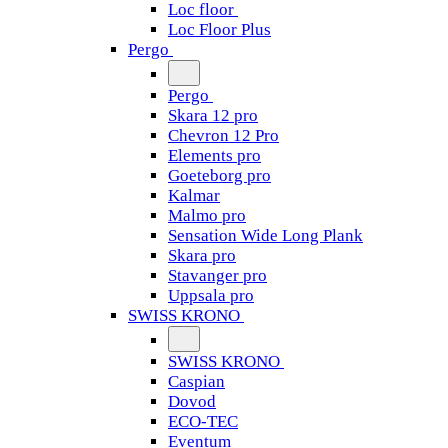
Loc floor
Loc Floor Plus
Pergo
Pergo
Skara 12 pro
Chevron 12 Pro
Elements pro
Goeteborg pro
Kalmar
Malmo pro
Sensation Wide Long Plank
Skara pro
Stavanger pro
Uppsala pro
SWISS KRONO
SWISS KRONO
Caspian
Dovod
ECO-TEC
Eventum