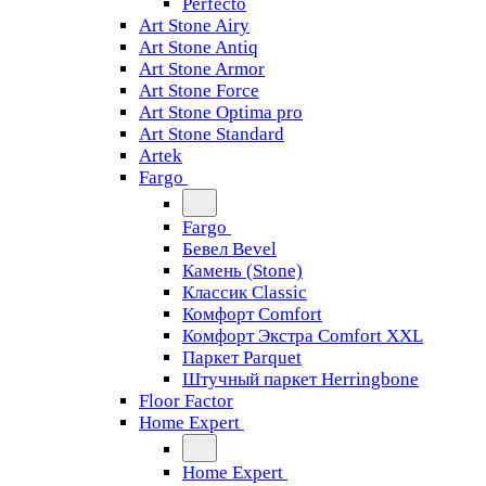
Perfecto
Art Stone Airy
Art Stone Antiq
Art Stone Armor
Art Stone Force
Art Stone Optima pro
Art Stone Standard
Artek
Fargo
Fargo
Бевел Bevel
Камень (Stone)
Классик Classic
Комфорт Comfort
Комфорт Экстра Comfort XXL
Паркет Parquet
Штучный паркет Herringbone
Floor Factor
Home Expert
Home Expert