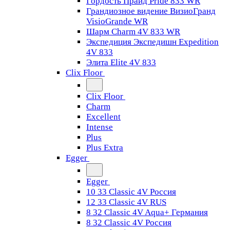
Гордость Прайд Pride 833 WR
Грандиозное видение ВизиоГранд
VisioGrande WR
Шарм Charm 4V 833 WR
Экспедиция Экспедишн Expedition
4V 833
Элита Elite 4V 833
Clix Floor
Clix Floor
Charm
Excellent
Intense
Plus
Plus Extra
Egger
Egger
10 33 Classic 4V Россия
12 33 Classic 4V RUS
8 32 Classic 4V Aqua+ Германия
8 32 Classic 4V Россия