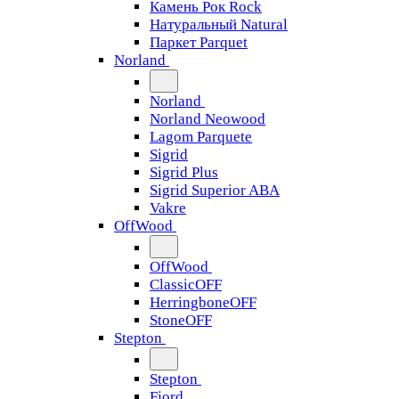
Камень Рок Rock
Натуральный Natural
Паркет Parquet
Norland
Norland
Norland Neowood
Lagom Parquete
Sigrid
Sigrid Plus
Sigrid Superior ABA
Vakre
OffWood
OffWood
ClassicOFF
HerringboneOFF
StoneOFF
Stepton
Stepton
Fjord