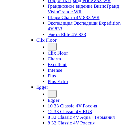
Гордость Прайд Pride 833 WR
Грандиозное видение ВизиоГранд
VisioGrande WR
Шарм Charm 4V 833 WR
Экспедиция Экспедишн Expedition
4V 833
Элита Elite 4V 833
Clix Floor
Clix Floor
Charm
Excellent
Intense
Plus
Plus Extra
Egger
Egger
10 33 Classic 4V Россия
12 33 Classic 4V RUS
8 32 Classic 4V Aqua+ Германия
8 32 Classic 4V Россия