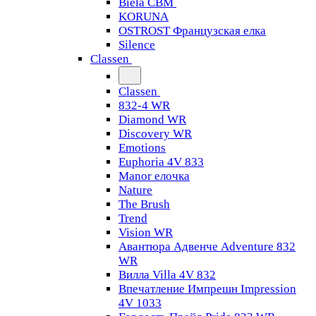
Biela CBM
KORUNA
OSTROST Французская елка
Silence
Classen
Classen
832-4 WR
Diamond WR
Discovery WR
Emotions
Euphoria 4V 833
Manor елочка
Nature
The Brush
Trend
Vision WR
Авантюра Адвенче Adventure 832
WR
Вилла Villa 4V 832
Впечатление Импрешн Impression
4V 1033