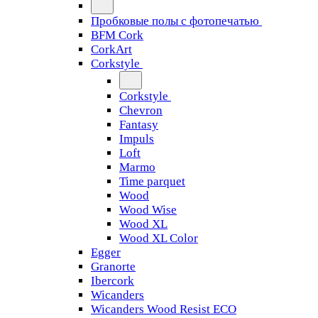
Пробковые полы с фотопечатью
BFM Cork
CorkArt
Corkstyle
Corkstyle
Chevron
Fantasy
Impuls
Loft
Marmo
Time parquet
Wood
Wood Wise
Wood XL
Wood XL Color
Egger
Granorte
Ibercork
Wicanders
Wicanders Wood Resist ECO