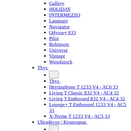
Gallery
HOLIDAY
INTERMEZZO
Laminart
Navigator
Odyssey 833
Pilot
Robinson
Universe
Vintage
Woodstock
Thys
Thys
Herringbone T 1233 V4 - AC6 33
Living T Classic 832 V4 - AC4 32
Living T Embossed 832 V4 - AC4 32
Lounge+ T Embossed 1233 V4 - AC5
33
X-Treme T 1233 V4 - AC5 33
Ultradecor / Kronospan