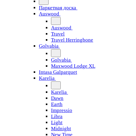
Паркетная доска
Auswood
Auswood
Travel
Travel Herringbone
Golvabia
Golvabia
Maxwood Lodge XL
Intasa Galparquet
Karelia
Karelia
Dawn
Earth
Impressio
Libra
Light
Midnight
New Time