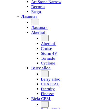
Art Stone Narrow
Decoria
Fargo
Ламинат
Ламинат
Aberhof
Aberhof
Cruise
Storm 4V
Tornado
Сyclone
Berry alloc
Berry alloc
CHATEAU
Eternity
Finesse
Biela CBM