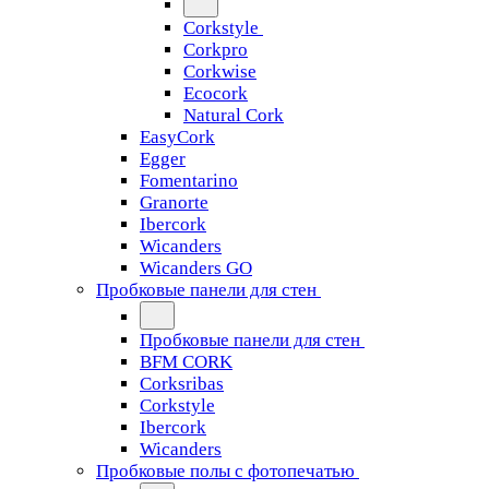
Corkstyle
Corkpro
Corkwise
Ecocork
Natural Cork
EasyCork
Egger
Fomentarino
Granorte
Ibercork
Wicanders
Wicanders GO
Пробковые панели для стен
Пробковые панели для стен
BFM CORK
Corksribas
Corkstyle
Ibercork
Wicanders
Пробковые полы с фотопечатью