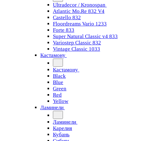
Ultradecor / Kronospan
Atlantic Mo.Re 832 V4
Castello 832
Floordreams Vario 1233
Forte 833
Super Natural Classic v4 833
Variostep Classic 832
Vintage Classic 1033
Кастамону
Кастамону
Black
Blue
Green
Red
Yellow
Ламинели
Ламинели
Карелия
Кубань
Сибирь