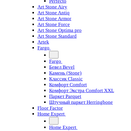
Perfecto
Art Stone Airy
Art Stone Antiq
Art Stone Armor
Art Stone Force
Art Stone Optima pro
Art Stone Standard
Artek
Fargo
Fargo
Бевел Bevel
Камень (Stone)
Классик Classic
Комфорт Comfort
Комфорт Экстра Comfort XXL
Паркет Parquet
Штучный паркет Herringbone
Floor Factor
Home Expert
Home Expert