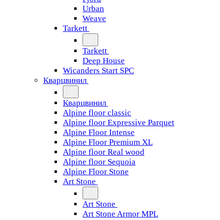
Urban
Weave
Tarkett
Tarkett
Deep House
Wicanders Start SPC
Кварцвинил
Кварцвинил
Alpine floor classic
Alpine floor Expressive Parquet
Alpine Floor Intense
Alpine Floor Premium XL
Alpine floor Real wood
Alpine floor Sequoia
Alpine Floor Stone
Art Stone
Art Stone
Art Stone Armor MPL