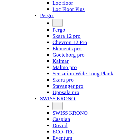
Loc floor
Loc Floor Plus
Pergo
Pergo
Skara 12 pro
Chevron 12 Pro
Elements pro
Goeteborg pro
Kalmar
Malmo pro
Sensation Wide Long Plank
Skara pro
Stavanger pro
Uppsala pro
SWISS KRONO
SWISS KRONO
Caspian
Dovod
ECO-TEC
Eventum