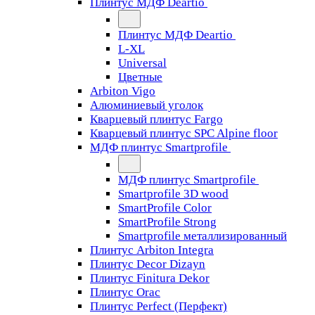
Плинтус МДФ Deartio
Плинтус МДФ Deartio
L-XL
Universal
Цветные
Arbiton Vigo
Алюминиевый уголок
Кварцевый плинтус Fargo
Кварцевый плинтус SPC Alpine floor
МДФ плинтус Smartprofile
МДФ плинтус Smartprofile
Smartprofile 3D wood
SmartProfile Color
SmartProfile Strong
Smartprofile металлизированный
Плинтус Arbiton Integra
Плинтус Decor Dizayn
Плинтус Finitura Dekor
Плинтус Orac
Плинтус Perfect (Перфект)