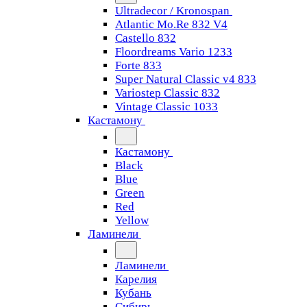
Ultradecor / Kronospan
Atlantic Mo.Re 832 V4
Castello 832
Floordreams Vario 1233
Forte 833
Super Natural Classic v4 833
Variostep Classic 832
Vintage Classic 1033
Кастамону
Кастамону
Black
Blue
Green
Red
Yellow
Ламинели
Ламинели
Карелия
Кубань
Сибирь