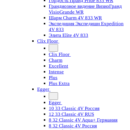
Гордость Прайд Pride 833 WR
Грандиозное видение ВизиоГранд
VisioGrande WR
Шарм Charm 4V 833 WR
Экспедиция Экспедишн Expedition
4V 833
Элита Elite 4V 833
Clix Floor
Clix Floor
Charm
Excellent
Intense
Plus
Plus Extra
Egger
Egger
10 33 Classic 4V Россия
12 33 Classic 4V RUS
8 32 Classic 4V Aqua+ Германия
8 32 Classic 4V Россия