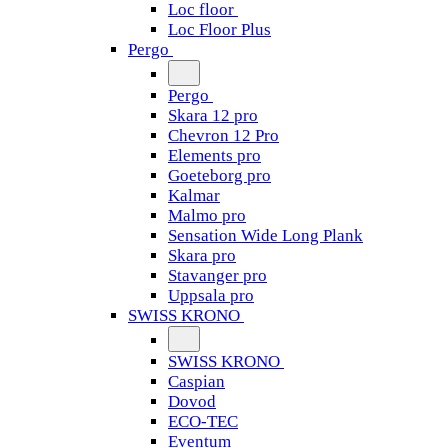
Loc floor
Loc Floor Plus
Pergo
Pergo
Skara 12 pro
Chevron 12 Pro
Elements pro
Goeteborg pro
Kalmar
Malmo pro
Sensation Wide Long Plank
Skara pro
Stavanger pro
Uppsala pro
SWISS KRONO
SWISS KRONO
Caspian
Dovod
ECO-TEC
Eventum