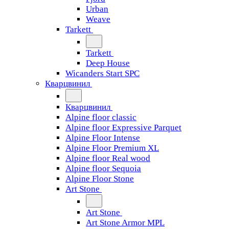
Urban
Weave
Tarkett
Tarkett
Deep House
Wicanders Start SPC
Кварцвинил
Кварцвинил
Alpine floor classic
Alpine floor Expressive Parquet
Alpine Floor Intense
Alpine Floor Premium XL
Alpine floor Real wood
Alpine floor Sequoia
Alpine Floor Stone
Art Stone
Art Stone
Art Stone Armor MPL