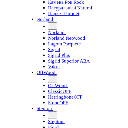
Камень Рок Rock
Натуральный Natural
Паркет Parquet
Norland
Norland
Norland Neowood
Lagom Parquete
Sigrid
Sigrid Plus
Sigrid Superior ABA
Vakre
OffWood
OffWood
ClassicOFF
HerringboneOFF
StoneOFF
Stepton
Stepton
Fjord