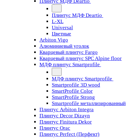
Плинтус МДФ Deartio
Плинтус МДФ Deartio
L-XL
Universal
Цветные
Arbiton Vigo
Алюминиевый уголок
Кварцевый плинтус Fargo
Кварцевый плинтус SPC Alpine floor
МДФ плинтус Smartprofile
МДФ плинтус Smartprofile
Smartprofile 3D wood
SmartProfile Color
SmartProfile Strong
Smartprofile металлизированный
Плинтус Arbiton Integra
Плинтус Decor Dizayn
Плинтус Finitura Dekor
Плинтус Orac
Плинтус Perfect (Перфект)