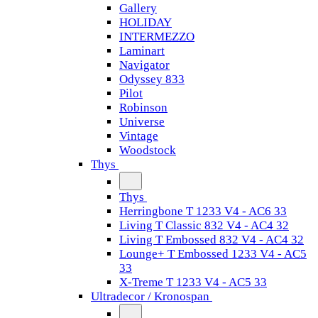
Gallery
HOLIDAY
INTERMEZZO
Laminart
Navigator
Odyssey 833
Pilot
Robinson
Universe
Vintage
Woodstock
Thys
Thys
Herringbone T 1233 V4 - AC6 33
Living T Classic 832 V4 - AC4 32
Living T Embossed 832 V4 - AC4 32
Lounge+ T Embossed 1233 V4 - AC5
33
X-Treme T 1233 V4 - AC5 33
Ultradecor / Kronospan