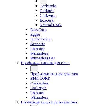
Corkstyle
Corkpro
Corkwise
Ecocork
Natural Cork
EasyCork
Egger
Fomentarino
Granorte
Ibercork
Wicanders
Wicanders GO
Пробковые панели для стен
Пробковые панели для стен
BFM CORK
Corksribas
Corkstyle
Ibercork
Wicanders
Пробковые полы с фотопечатью