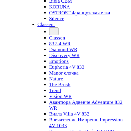
Biela CBM
KORUNA
OSTROST Французская елка
Silence
Classen
Classen
832-4 WR
Diamond WR
Discovery WR
Emotions
Euphoria 4V 833
Manor елочка
Nature
The Brush
Trend
Vision WR
Авантюра Адвенче Adventure 832
WR
Вилла Villa 4V 832
Впечатление Импрешн Impression
4V 1033