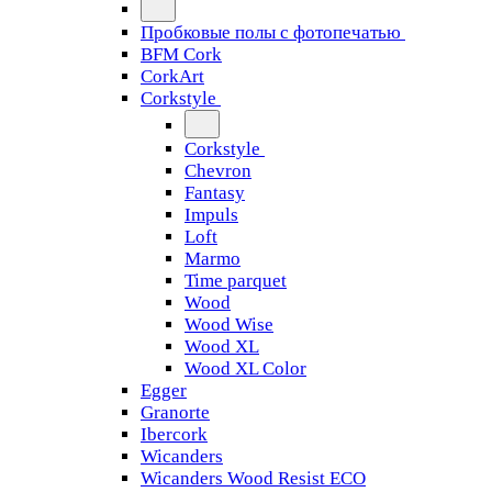
Пробковые полы с фотопечатью
BFM Cork
CorkArt
Corkstyle
Corkstyle
Chevron
Fantasy
Impuls
Loft
Marmo
Time parquet
Wood
Wood Wise
Wood XL
Wood XL Color
Egger
Granorte
Ibercork
Wicanders
Wicanders Wood Resist ECO