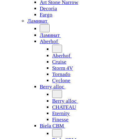
Art Stone Narrow
Decoria
Fargo
Ламинат
Ламинат
Aberhof
Aberhof
Cruise
Storm 4V
Tornado
Сyclone
Berry alloc
Berry alloc
CHATEAU
Eternity
Finesse
Biela CBM