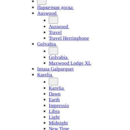
Паркетная доска
Auswood
Auswood
Travel
Travel Herringbone
Golvabia
Golvabia
Maxwood Lodge XL
Intasa Galparquet
Karelia
Karelia
Dawn
Earth
Impressio
Libra
Light
Midnight
New Time