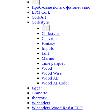
Пробковые полы с фотопечатью
BFM Cork
CorkArt
Corkstyle
Corkstyle
Chevron
Fantasy
Impuls
Loft
Marmo
Time parquet
Wood
Wood Wise
Wood XL
Wood XL Color
Egger
Granorte
Ibercork
Wicanders
Wicanders Wood Resist ECO