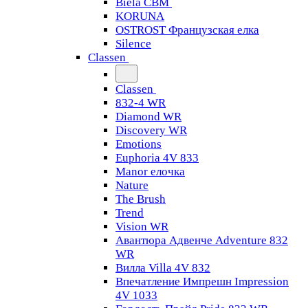
Biela CBM
KORUNA
OSTROST Французская елка
Silence
Classen
Classen
832-4 WR
Diamond WR
Discovery WR
Emotions
Euphoria 4V 833
Manor елочка
Nature
The Brush
Trend
Vision WR
Авантюра Адвенче Adventure 832
WR
Вилла Villa 4V 832
Впечатление Импрешн Impression
4V 1033