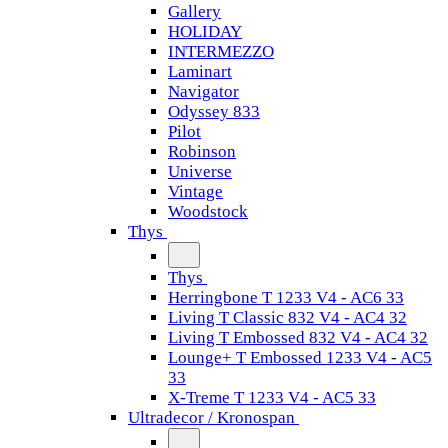
Gallery
HOLIDAY
INTERMEZZO
Laminart
Navigator
Odyssey 833
Pilot
Robinson
Universe
Vintage
Woodstock
Thys
Thys
Herringbone T 1233 V4 - AC6 33
Living T Classic 832 V4 - AC4 32
Living T Embossed 832 V4 - AC4 32
Lounge+ T Embossed 1233 V4 - AC5
33
X-Treme T 1233 V4 - AC5 33
Ultradecor / Kronospan