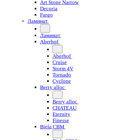
Art Stone Narrow
Decoria
Fargo
Ламинат
Ламинат
Aberhof
Aberhof
Cruise
Storm 4V
Tornado
Сyclone
Berry alloc
Berry alloc
CHATEAU
Eternity
Finesse
Biela CBM