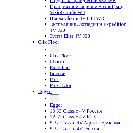
Гордость Прайд Pride 833 WR
Грандиозное видение ВизиоГранд
VisioGrande WR
Шарм Charm 4V 833 WR
Экспедиция Экспедишн Expedition
4V 833
Элита Elite 4V 833
Clix Floor
Clix Floor
Charm
Excellent
Intense
Plus
Plus Extra
Egger
Egger
10 33 Classic 4V Россия
12 33 Classic 4V RUS
8 32 Classic 4V Aqua+ Германия
8 32 Classic 4V Россия