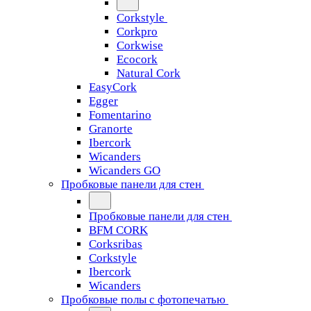
Corkstyle
Corkpro
Corkwise
Ecocork
Natural Cork
EasyCork
Egger
Fomentarino
Granorte
Ibercork
Wicanders
Wicanders GO
Пробковые панели для стен
Пробковые панели для стен
BFM CORK
Corksribas
Corkstyle
Ibercork
Wicanders
Пробковые полы с фотопечатью