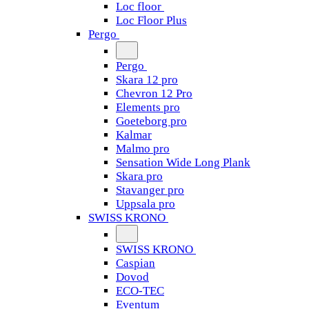
Loc floor
Loc Floor Plus
Pergo
Pergo
Skara 12 pro
Chevron 12 Pro
Elements pro
Goeteborg pro
Kalmar
Malmo pro
Sensation Wide Long Plank
Skara pro
Stavanger pro
Uppsala pro
SWISS KRONO
SWISS KRONO
Caspian
Dovod
ECO-TEC
Eventum