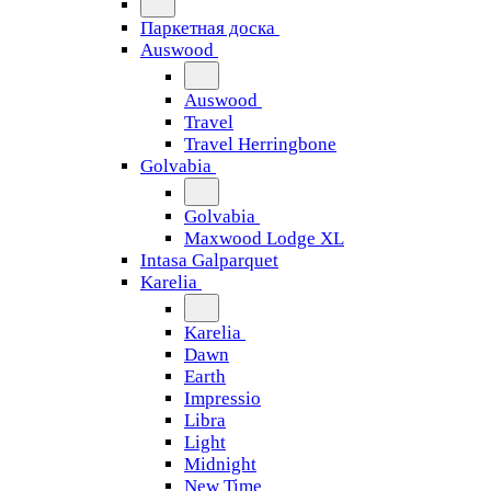
Паркетная доска
Auswood
Auswood
Travel
Travel Herringbone
Golvabia
Golvabia
Maxwood Lodge XL
Intasa Galparquet
Karelia
Karelia
Dawn
Earth
Impressio
Libra
Light
Midnight
New Time