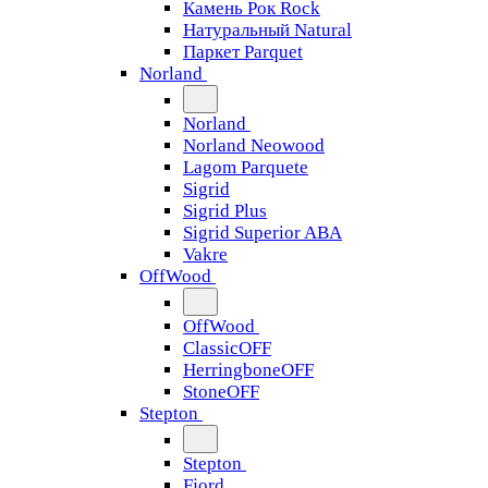
Камень Рок Rock
Натуральный Natural
Паркет Parquet
Norland
Norland
Norland Neowood
Lagom Parquete
Sigrid
Sigrid Plus
Sigrid Superior ABA
Vakre
OffWood
OffWood
ClassicOFF
HerringboneOFF
StoneOFF
Stepton
Stepton
Fjord