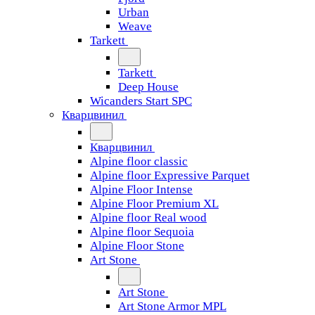
Urban
Weave
Tarkett
Tarkett
Deep House
Wicanders Start SPC
Кварцвинил
Кварцвинил
Alpine floor classic
Alpine floor Expressive Parquet
Alpine Floor Intense
Alpine Floor Premium XL
Alpine floor Real wood
Alpine floor Sequoia
Alpine Floor Stone
Art Stone
Art Stone
Art Stone Armor MPL