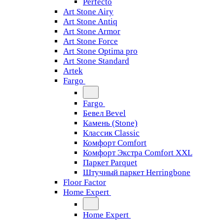
Perfecto
Art Stone Airy
Art Stone Antiq
Art Stone Armor
Art Stone Force
Art Stone Optima pro
Art Stone Standard
Artek
Fargo
Fargo
Бевел Bevel
Камень (Stone)
Классик Classic
Комфорт Comfort
Комфорт Экстра Comfort XXL
Паркет Parquet
Штучный паркет Herringbone
Floor Factor
Home Expert
Home Expert