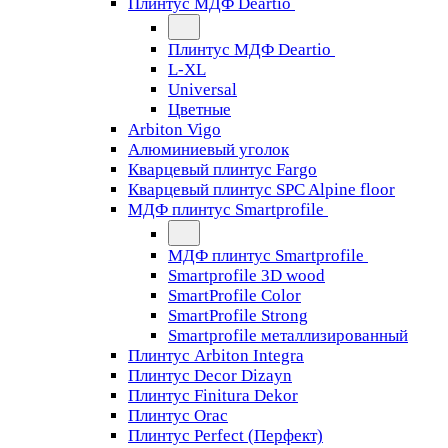
Плинтус МДФ Deartio
Плинтус МДФ Deartio
L-XL
Universal
Цветные
Arbiton Vigo
Алюминиевый уголок
Кварцевый плинтус Fargo
Кварцевый плинтус SPC Alpine floor
МДФ плинтус Smartprofile
МДФ плинтус Smartprofile
Smartprofile 3D wood
SmartProfile Color
SmartProfile Strong
Smartprofile металлизированный
Плинтус Arbiton Integra
Плинтус Decor Dizayn
Плинтус Finitura Dekor
Плинтус Orac
Плинтус Perfect (Перфект)