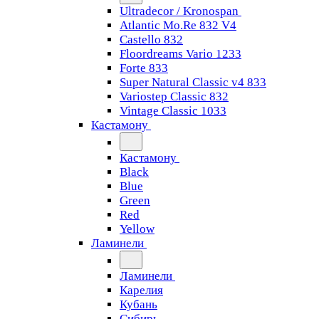
Ultradecor / Kronospan
Atlantic Mo.Re 832 V4
Castello 832
Floordreams Vario 1233
Forte 833
Super Natural Classic v4 833
Variostep Classic 832
Vintage Classic 1033
Кастамону
Кастамону
Black
Blue
Green
Red
Yellow
Ламинели
Ламинели
Карелия
Кубань
Сибирь