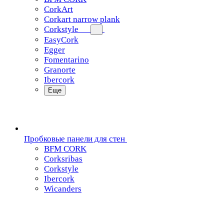
CorkArt
Corkart narrow plank
Corkstyle
EasyCork
Egger
Fomentarino
Granorte
Ibercork
Еще
Пробковые панели для стен
BFM CORK
Corksribas
Corkstyle
Ibercork
Wicanders