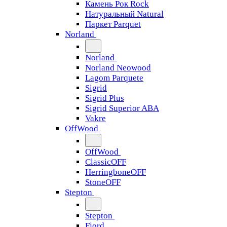
Камень Рок Rock
Натуральный Natural
Паркет Parquet
Norland
Norland
Norland Neowood
Lagom Parquete
Sigrid
Sigrid Plus
Sigrid Superior ABA
Vakre
OffWood
OffWood
ClassicOFF
HerringboneOFF
StoneOFF
Stepton
Stepton
Fjord