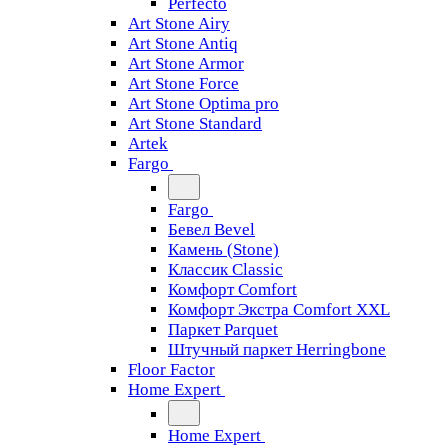
Perfecto
Art Stone Airy
Art Stone Antiq
Art Stone Armor
Art Stone Force
Art Stone Optima pro
Art Stone Standard
Artek
Fargo
Fargo
Бевел Bevel
Камень (Stone)
Классик Classic
Комфорт Comfort
Комфорт Экстра Comfort XXL
Паркет Parquet
Штучный паркет Herringbone
Floor Factor
Home Expert
Home Expert