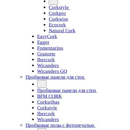
Corkstyle
Corkpro
Corkwise
Ecocork
Natural Cork
EasyCork
Egger
Fomentarino
Granorte
Ibercork
Wicanders
Wicanders GO
Пробковые панели для стен
Пробковые панели для стен
BFM CORK
Corksribas
Corkstyle
Ibercork
Wicanders
Пробковые полы с фотопечатью