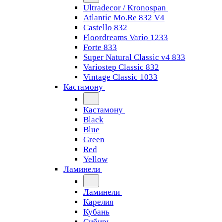
Ultradecor / Kronospan
Atlantic Mo.Re 832 V4
Castello 832
Floordreams Vario 1233
Forte 833
Super Natural Classic v4 833
Variostep Classic 832
Vintage Classic 1033
Кастамону
Кастамону
Black
Blue
Green
Red
Yellow
Ламинели
Ламинели
Карелия
Кубань
Сибирь