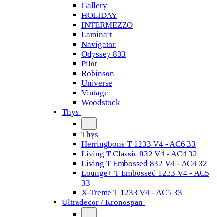
Gallery
HOLIDAY
INTERMEZZO
Laminart
Navigator
Odyssey 833
Pilot
Robinson
Universe
Vintage
Woodstock
Thys
Thys
Herringbone T 1233 V4 - AC6 33
Living T Classic 832 V4 - AC4 32
Living T Embossed 832 V4 - AC4 32
Lounge+ T Embossed 1233 V4 - AC5
33
X-Treme T 1233 V4 - AC5 33
Ultradecor / Kronospan