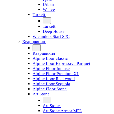
Urban
Weave
Tarkett
Tarkett
Deep House
Wicanders Start SPC
Кварцвинил
Кварцвинил
Alpine floor classic
Alpine floor Expressive Parquet
Alpine Floor Intense
Alpine Floor Premium XL
Alpine floor Real wood
Alpine floor Sequoia
Alpine Floor Stone
Art Stone
Art Stone
Art Stone Armor MPL