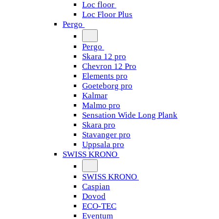
Loc floor
Loc Floor Plus
Pergo
Pergo
Skara 12 pro
Chevron 12 Pro
Elements pro
Goeteborg pro
Kalmar
Malmo pro
Sensation Wide Long Plank
Skara pro
Stavanger pro
Uppsala pro
SWISS KRONO
SWISS KRONO
Caspian
Dovod
ECO-TEC
Eventum