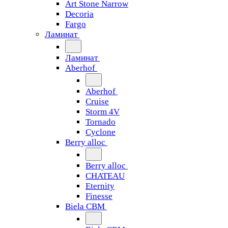
Art Stone Narrow
Decoria
Fargo
Ламинат
Ламинат
Aberhof
Aberhof
Cruise
Storm 4V
Tornado
Сyclone
Berry alloc
Berry alloc
CHATEAU
Eternity
Finesse
Biela CBM