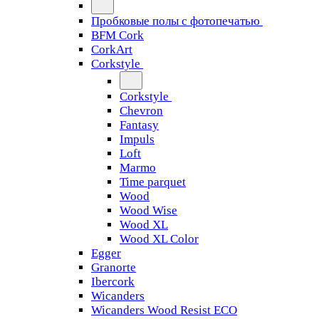
Пробковые полы с фотопечатью
BFM Cork
CorkArt
Corkstyle
Corkstyle
Chevron
Fantasy
Impuls
Loft
Marmo
Time parquet
Wood
Wood Wise
Wood XL
Wood XL Color
Egger
Granorte
Ibercork
Wicanders
Wicanders Wood Resist ECO