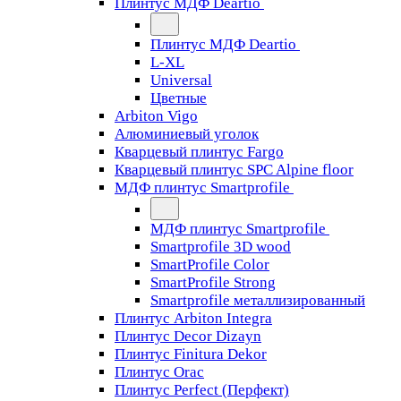
Плинтус МДФ Deartio
Плинтус МДФ Deartio
L-XL
Universal
Цветные
Arbiton Vigo
Алюминиевый уголок
Кварцевый плинтус Fargo
Кварцевый плинтус SPC Alpine floor
МДФ плинтус Smartprofile
МДФ плинтус Smartprofile
Smartprofile 3D wood
SmartProfile Color
SmartProfile Strong
Smartprofile металлизированный
Плинтус Arbiton Integra
Плинтус Decor Dizayn
Плинтус Finitura Dekor
Плинтус Orac
Плинтус Perfect (Перфект)