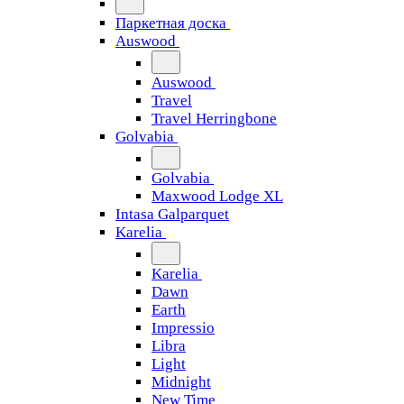
Паркетная доска
Auswood
Auswood
Travel
Travel Herringbone
Golvabia
Golvabia
Maxwood Lodge XL
Intasa Galparquet
Karelia
Karelia
Dawn
Earth
Impressio
Libra
Light
Midnight
New Time