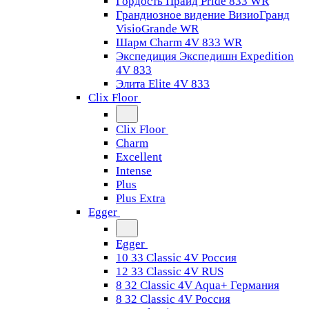
Гордость Прайд Pride 833 WR
Грандиозное видение ВизиоГранд
VisioGrande WR
Шарм Charm 4V 833 WR
Экспедиция Экспедишн Expedition
4V 833
Элита Elite 4V 833
Clix Floor
Clix Floor
Charm
Excellent
Intense
Plus
Plus Extra
Egger
Egger
10 33 Classic 4V Россия
12 33 Classic 4V RUS
8 32 Classic 4V Aqua+ Германия
8 32 Classic 4V Россия