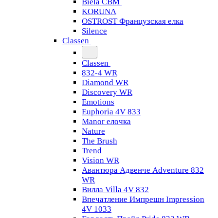
Biela CBM
KORUNA
OSTROST Французская елка
Silence
Classen
Classen
832-4 WR
Diamond WR
Discovery WR
Emotions
Euphoria 4V 833
Manor елочка
Nature
The Brush
Trend
Vision WR
Авантюра Адвенче Adventure 832
WR
Вилла Villa 4V 832
Впечатление Импрешн Impression
4V 1033