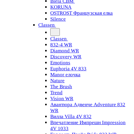
Biela CBM
KORUNA
OSTROST Французская елка
Silence
Classen
Classen
832-4 WR
Diamond WR
Discovery WR
Emotions
Euphoria 4V 833
Manor елочка
Nature
The Brush
Trend
Vision WR
Авантюра Адвенче Adventure 832
WR
Вилла Villa 4V 832
Впечатление Импрешн Impression
4V 1033