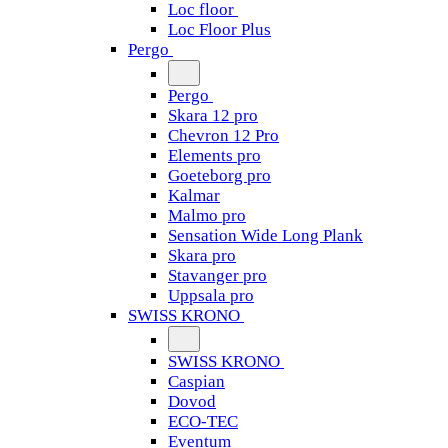
Loc floor
Loc Floor Plus
Pergo
Pergo
Skara 12 pro
Chevron 12 Pro
Elements pro
Goeteborg pro
Kalmar
Malmo pro
Sensation Wide Long Plank
Skara pro
Stavanger pro
Uppsala pro
SWISS KRONO
SWISS KRONO
Caspian
Dovod
ECO-TEC
Eventum