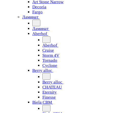
Art Stone Narrow
Decoria
Fargo
Ламинат
Ламинат
Aberhof
Aberhof
Cruise
Storm 4V
Tornado
Сyclone
Berry alloc
Berry alloc
CHATEAU
Eternity
Finesse
Biela CBM