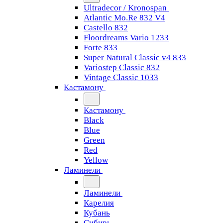
Ultradecor / Kronospan
Atlantic Mo.Re 832 V4
Castello 832
Floordreams Vario 1233
Forte 833
Super Natural Classic v4 833
Variostep Classic 832
Vintage Classic 1033
Кастамону
Кастамону
Black
Blue
Green
Red
Yellow
Ламинели
Ламинели
Карелия
Кубань
Сибирь