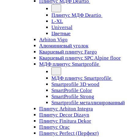
Плинтус МДФ Deartio
Плинтус МДФ Deartio
L-XL
Universal
Цветные
Arbiton Vigo
Алюминиевый уголок
Кварцевый плинтус Fargo
Кварцевый плинтус SPC Alpine floor
МДФ плинтус Smartprofile
МДФ плинтус Smartprofile
Smartprofile 3D wood
SmartProfile Color
SmartProfile Strong
Smartprofile металлизированный
Плинтус Arbiton Integra
Плинтус Decor Dizayn
Плинтус Finitura Dekor
Плинтус Orac
Плинтус Perfect (Перфект)