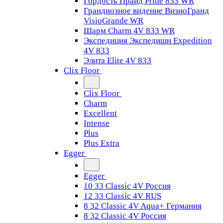
Гордость Прайд Pride 833 WR
Грандиозное видение ВизиоГранд
VisioGrande WR
Шарм Charm 4V 833 WR
Экспедиция Экспедишн Expedition
4V 833
Элита Elite 4V 833
Clix Floor
Clix Floor
Charm
Excellent
Intense
Plus
Plus Extra
Egger
Egger
10 33 Classic 4V Россия
12 33 Classic 4V RUS
8 32 Classic 4V Aqua+ Германия
8 32 Classic 4V Россия