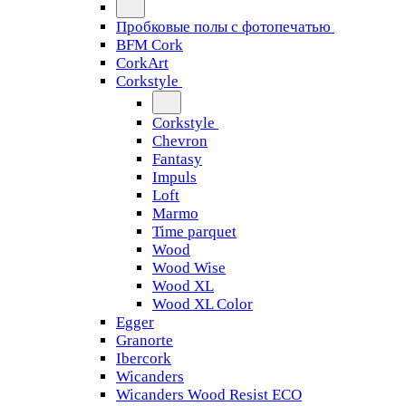
Пробковые полы с фотопечатью
BFM Cork
CorkArt
Corkstyle
Corkstyle
Chevron
Fantasy
Impuls
Loft
Marmo
Time parquet
Wood
Wood Wise
Wood XL
Wood XL Color
Egger
Granorte
Ibercork
Wicanders
Wicanders Wood Resist ECO