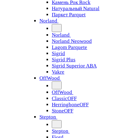
Камень Рок Rock
Натуральный Natural
Паркет Parquet
Norland
Norland
Norland Neowood
Lagom Parquete
Sigrid
Sigrid Plus
Sigrid Superior ABA
Vakre
OffWood
OffWood
ClassicOFF
HerringboneOFF
StoneOFF
Stepton
Stepton
Fjord