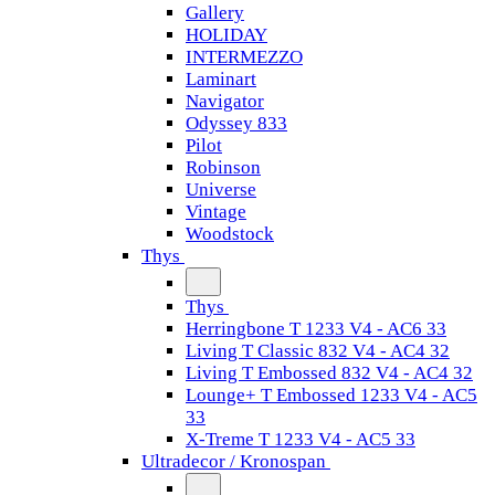
Gallery
HOLIDAY
INTERMEZZO
Laminart
Navigator
Odyssey 833
Pilot
Robinson
Universe
Vintage
Woodstock
Thys
Thys
Herringbone T 1233 V4 - AC6 33
Living T Classic 832 V4 - AC4 32
Living T Embossed 832 V4 - AC4 32
Lounge+ T Embossed 1233 V4 - AC5
33
X-Treme T 1233 V4 - AC5 33
Ultradecor / Kronospan