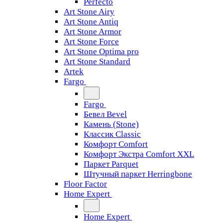
Perfecto
Art Stone Airy
Art Stone Antiq
Art Stone Armor
Art Stone Force
Art Stone Optima pro
Art Stone Standard
Artek
Fargo
Fargo
Бевел Bevel
Камень (Stone)
Классик Classic
Комфорт Comfort
Комфорт Экстра Comfort XXL
Паркет Parquet
Штучный паркет Herringbone
Floor Factor
Home Expert
Home Expert