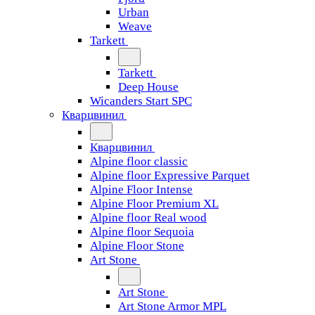
Urban
Weave
Tarkett
Tarkett
Deep House
Wicanders Start SPC
Кварцвинил
Кварцвинил
Alpine floor classic
Alpine floor Expressive Parquet
Alpine Floor Intense
Alpine Floor Premium XL
Alpine floor Real wood
Alpine floor Sequoia
Alpine Floor Stone
Art Stone
Art Stone
Art Stone Armor MPL