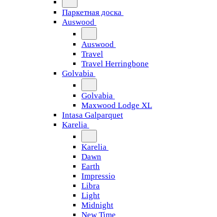
Паркетная доска
Auswood
Auswood
Travel
Travel Herringbone
Golvabia
Golvabia
Maxwood Lodge XL
Intasa Galparquet
Karelia
Karelia
Dawn
Earth
Impressio
Libra
Light
Midnight
New Time