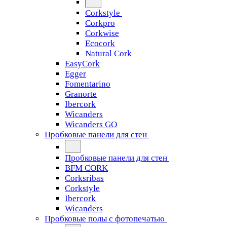
Corkstyle
Corkpro
Corkwise
Ecocork
Natural Cork
EasyCork
Egger
Fomentarino
Granorte
Ibercork
Wicanders
Wicanders GO
Пробковые панели для стен
Пробковые панели для стен
BFM CORK
Corksribas
Corkstyle
Ibercork
Wicanders
Пробковые полы с фотопечатью