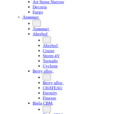
Art Stone Narrow
Decoria
Fargo
Ламинат
Ламинат
Aberhof
Aberhof
Cruise
Storm 4V
Tornado
Сyclone
Berry alloc
Berry alloc
CHATEAU
Eternity
Finesse
Biela CBM