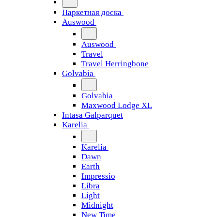
Паркетная доска
Auswood
Auswood
Travel
Travel Herringbone
Golvabia
Golvabia
Maxwood Lodge XL
Intasa Galparquet
Karelia
Karelia
Dawn
Earth
Impressio
Libra
Light
Midnight
New Time