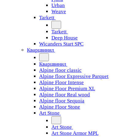
Urban
Weave
Tarkett
Tarkett
Deep House
Wicanders Start SPC
Кварцвинил
Кварцвинил
Alpine floor classic
Alpine floor Expressive Parquet
Alpine Floor Intense
Alpine Floor Premium XL
Alpine floor Real wood
Alpine floor Sequoia
Alpine Floor Stone
Art Stone
Art Stone
Art Stone Armor MPL