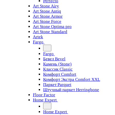
Perfecto
Art Stone Airy
Art Stone Antiq
Art Stone Armor
Art Stone Force
Art Stone Optima pro
Art Stone Standard
Artek
Fargo
Fargo
Бевел Bevel
Камень (Stone)
Классик Classic
Комфорт Comfort
Комфорт Экстра Comfort XXL
Паркет Parquet
Штучный паркет Herringbone
Floor Factor
Home Expert
Home Expert