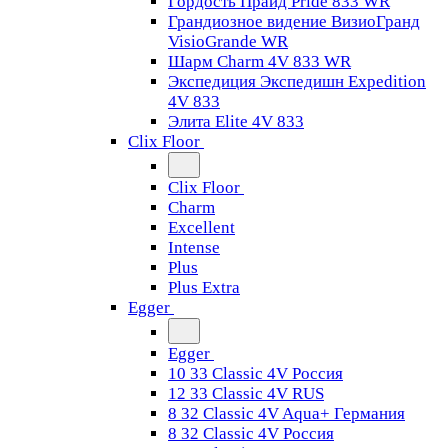
Гордость Прайд Pride 833 WR
Грандиозное видение ВизиоГранд
VisioGrande WR
Шарм Charm 4V 833 WR
Экспедиция Экспедишн Expedition
4V 833
Элита Elite 4V 833
Clix Floor
Clix Floor
Charm
Excellent
Intense
Plus
Plus Extra
Egger
Egger
10 33 Classic 4V Россия
12 33 Classic 4V RUS
8 32 Classic 4V Aqua+ Германия
8 32 Classic 4V Россия