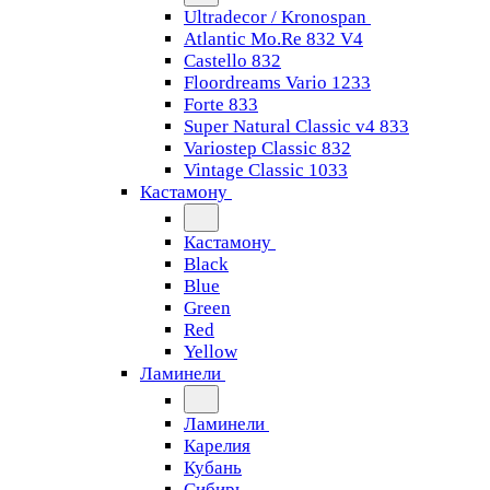
Ultradecor / Kronospan
Atlantic Mo.Re 832 V4
Castello 832
Floordreams Vario 1233
Forte 833
Super Natural Classic v4 833
Variostep Classic 832
Vintage Classic 1033
Кастамону
Кастамону
Black
Blue
Green
Red
Yellow
Ламинели
Ламинели
Карелия
Кубань
Сибирь