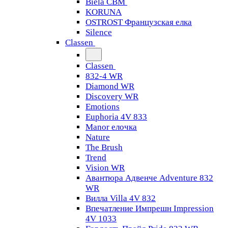
Biela CBM
KORUNA
OSTROST Французская елка
Silence
Classen
Classen
832-4 WR
Diamond WR
Discovery WR
Emotions
Euphoria 4V 833
Manor елочка
Nature
The Brush
Trend
Vision WR
Авантюра Адвенче Adventure 832
WR
Вилла Villa 4V 832
Впечатление Импрешн Impression
4V 1033