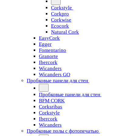
Corkstyle
Corkpro
Corkwise
Ecocork
Natural Cork
EasyCork
Egger
Fomentarino
Granorte
Ibercork
Wicanders
Wicanders GO
Пробковые панели для стен
Пробковые панели для стен
BFM CORK
Corksribas
Corkstyle
Ibercork
Wicanders
Пробковые полы с фотопечатью