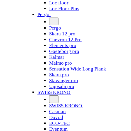
Loc floor
Loc Floor Plus
Pergo
Pergo
Skara 12 pro
Chevron 12 Pro
Elements pro
Goeteborg pro
Kalmar
Malmo pro
Sensation Wide Long Plank
Skara pro
Stavanger pro
Uppsala pro
SWISS KRONO
SWISS KRONO
Caspian
Dovod
ECO-TEC
Eventum