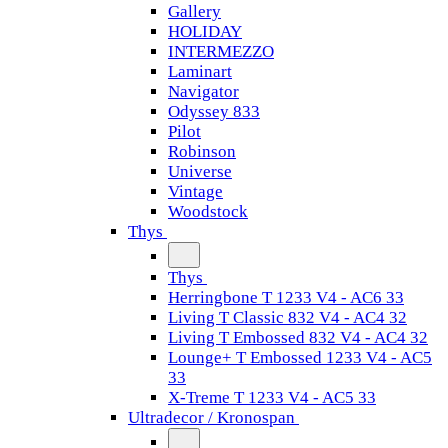
Gallery
HOLIDAY
INTERMEZZO
Laminart
Navigator
Odyssey 833
Pilot
Robinson
Universe
Vintage
Woodstock
Thys
Thys
Herringbone T 1233 V4 - AC6 33
Living T Classic 832 V4 - AC4 32
Living T Embossed 832 V4 - AC4 32
Lounge+ T Embossed 1233 V4 - AC5
33
X-Treme T 1233 V4 - AC5 33
Ultradecor / Kronospan