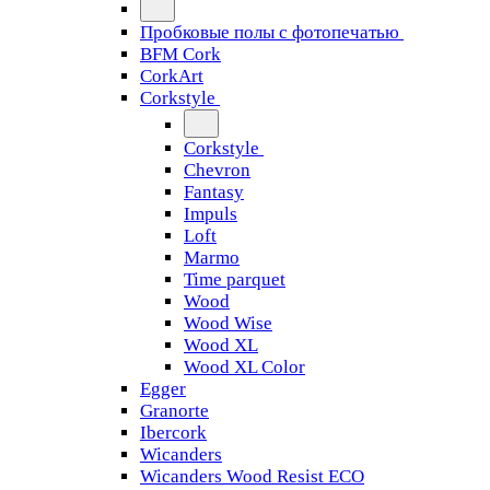
Пробковые полы с фотопечатью
BFM Cork
CorkArt
Corkstyle
Corkstyle
Chevron
Fantasy
Impuls
Loft
Marmo
Time parquet
Wood
Wood Wise
Wood XL
Wood XL Color
Egger
Granorte
Ibercork
Wicanders
Wicanders Wood Resist ECO