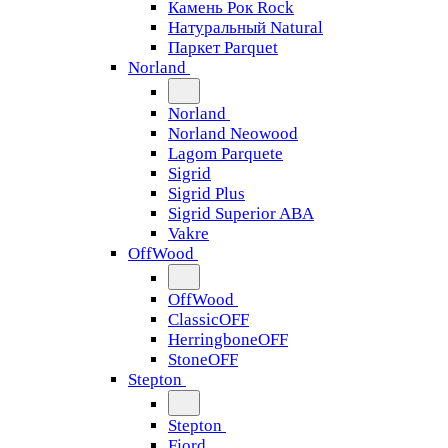
Камень Рок Rock
Натуральный Natural
Паркет Parquet
Norland
Norland
Norland Neowood
Lagom Parquete
Sigrid
Sigrid Plus
Sigrid Superior ABA
Vakre
OffWood
OffWood
ClassicOFF
HerringboneOFF
StoneOFF
Stepton
Stepton
Fjord