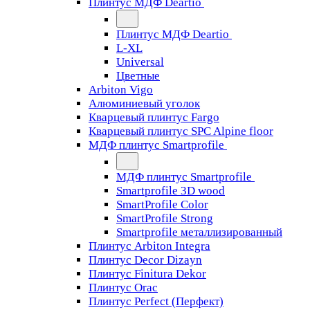
Плинтус МДФ Deartio
Плинтус МДФ Deartio
L-XL
Universal
Цветные
Arbiton Vigo
Алюминиевый уголок
Кварцевый плинтус Fargo
Кварцевый плинтус SPC Alpine floor
МДФ плинтус Smartprofile
МДФ плинтус Smartprofile
Smartprofile 3D wood
SmartProfile Color
SmartProfile Strong
Smartprofile металлизированный
Плинтус Arbiton Integra
Плинтус Decor Dizayn
Плинтус Finitura Dekor
Плинтус Orac
Плинтус Perfect (Перфект)