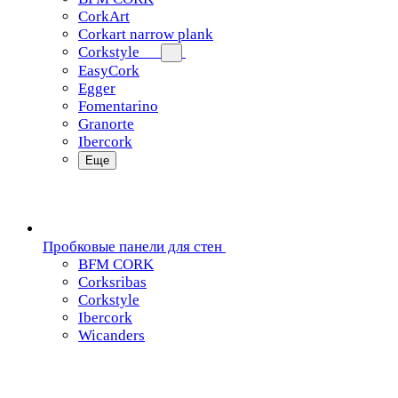
CorkArt
Corkart narrow plank
Corkstyle
EasyCork
Egger
Fomentarino
Granorte
Ibercork
Еще
Пробковые панели для стен
BFM CORK
Corksribas
Corkstyle
Ibercork
Wicanders