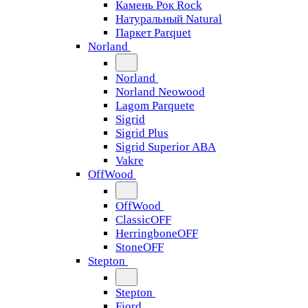
Камень Рок Rock
Натуральный Natural
Паркет Parquet
Norland
Norland
Norland Neowood
Lagom Parquete
Sigrid
Sigrid Plus
Sigrid Superior ABA
Vakre
OffWood
OffWood
ClassicOFF
HerringboneOFF
StoneOFF
Stepton
Stepton
Fjord