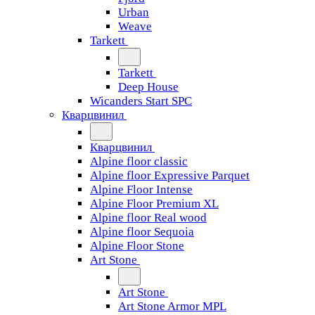
Urban
Weave
Tarkett
Tarkett
Deep House
Wicanders Start SPC
Кварцвинил
Кварцвинил
Alpine floor classic
Alpine floor Expressive Parquet
Alpine Floor Intense
Alpine Floor Premium XL
Alpine floor Real wood
Alpine floor Sequoia
Alpine Floor Stone
Art Stone
Art Stone
Art Stone Armor MPL