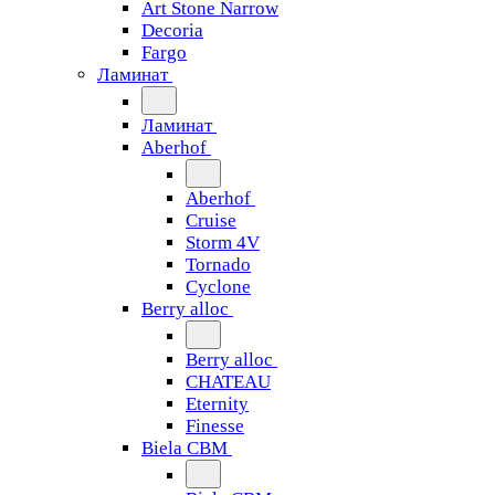
Art Stone Narrow
Decoria
Fargo
Ламинат
Ламинат
Aberhof
Aberhof
Cruise
Storm 4V
Tornado
Сyclone
Berry alloc
Berry alloc
CHATEAU
Eternity
Finesse
Biela CBM