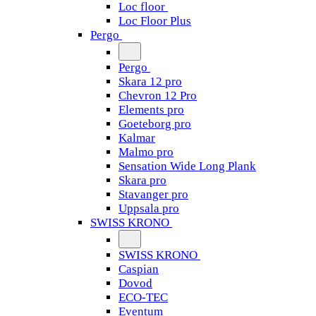
Loc floor
Loc Floor Plus
Pergo
Pergo
Skara 12 pro
Chevron 12 Pro
Elements pro
Goeteborg pro
Kalmar
Malmo pro
Sensation Wide Long Plank
Skara pro
Stavanger pro
Uppsala pro
SWISS KRONO
SWISS KRONO
Caspian
Dovod
ECO-TEC
Eventum