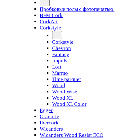
Пробковые полы с фотопечатью
BFM Cork
CorkArt
Corkstyle
Corkstyle
Chevron
Fantasy
Impuls
Loft
Marmo
Time parquet
Wood
Wood Wise
Wood XL
Wood XL Color
Egger
Granorte
Ibercork
Wicanders
Wicanders Wood Resist ECO