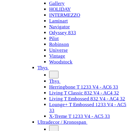
Gallery
HOLIDAY
INTERMEZZO
Laminart
Navigator
Odyssey 833
Pilot
Robinson
Universe
Vintage
Woodstock
Thys
Thys
Herringbone T 1233 V4 - AC6 33
Living T Classic 832 V4 - AC4 32
Living T Embossed 832 V4 - AC4 32
Lounge+ T Embossed 1233 V4 - AC5
33
X-Treme T 1233 V4 - AC5 33
Ultradecor / Kronospan