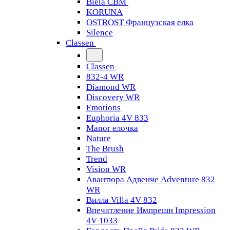
Biela CBM
KORUNA
OSTROST Французская елка
Silence
Classen
Classen
832-4 WR
Diamond WR
Discovery WR
Emotions
Euphoria 4V 833
Manor елочка
Nature
The Brush
Trend
Vision WR
Авантюра Адвенче Adventure 832
WR
Вилла Villa 4V 832
Впечатление Импрешн Impression
4V 1033