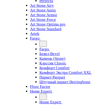
Perfecto
Art Stone Airy
Art Stone Antiq
Art Stone Armor
Art Stone Force
Art Stone Optima pro
Art Stone Standard
Artek
Fargo
Fargo
Бевел Bevel
Камень (Stone)
Классик Classic
Комфорт Comfort
Комфорт Экстра Comfort XXL
Паркет Parquet
Штучный паркет Herringbone
Floor Factor
Home Expert
Home Expert