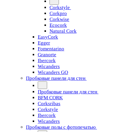
Corkstyle
Corkpro
Corkwise
Ecocork
Natural Cork
EasyCork
Egger
Fomentarino
Granorte
Ibercork
Wicanders
Wicanders GO
Пробковые панели для стен
Пробковые панели для стен
BFM CORK
Corksribas
Corkstyle
Ibercork
Wicanders
Пробковые полы с фотопечатью