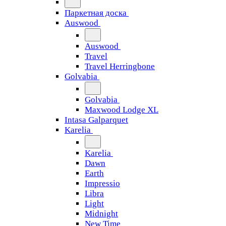
Паркетная доска
Auswood
Auswood
Travel
Travel Herringbone
Golvabia
Golvabia
Maxwood Lodge XL
Intasa Galparquet
Karelia
Karelia
Dawn
Earth
Impressio
Libra
Light
Midnight
New Time