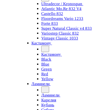
Ultradecor / Kronospan
Atlantic Mo.Re 832 V4
Castello 832
Floordreams Vario 1233
Forte 833
Super Natural Classic v4 833
Variostep Classic 832
Vintage Classic 1033
Кастамону
Кастамону
Black
Blue
Green
Red
Yellow
Ламинели
Ламинели
Карелия
Кубань
Сибирь