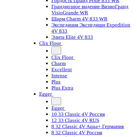
Гордость Прайд Pride 833 WR
Грандиозное видение ВизиоГранд
VisioGrande WR
Шарм Charm 4V 833 WR
Экспедиция Экспедишн Expedition
4V 833
Элита Elite 4V 833
Clix Floor
Clix Floor
Charm
Excellent
Intense
Plus
Plus Extra
Egger
Egger
10 33 Classic 4V Россия
12 33 Classic 4V RUS
8 32 Classic 4V Aqua+ Германия
8 32 Classic 4V Россия