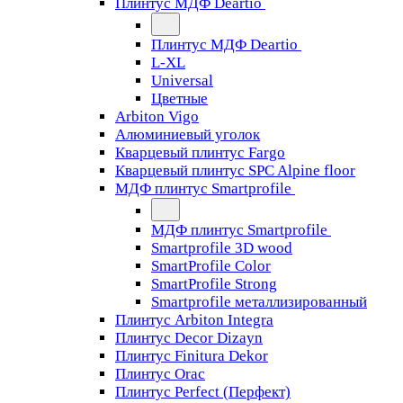
Плинтус МДФ Deartio
Плинтус МДФ Deartio
L-XL
Universal
Цветные
Arbiton Vigo
Алюминиевый уголок
Кварцевый плинтус Fargo
Кварцевый плинтус SPC Alpine floor
МДФ плинтус Smartprofile
МДФ плинтус Smartprofile
Smartprofile 3D wood
SmartProfile Color
SmartProfile Strong
Smartprofile металлизированный
Плинтус Arbiton Integra
Плинтус Decor Dizayn
Плинтус Finitura Dekor
Плинтус Orac
Плинтус Perfect (Перфект)