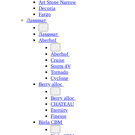
Art Stone Narrow
Decoria
Fargo
Ламинат
Ламинат
Aberhof
Aberhof
Cruise
Storm 4V
Tornado
Сyclone
Berry alloc
Berry alloc
CHATEAU
Eternity
Finesse
Biela CBM