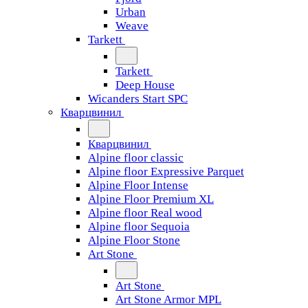
Urban
Weave
Tarkett
Tarkett
Deep House
Wicanders Start SPC
Кварцвинил
Кварцвинил
Alpine floor classic
Alpine floor Expressive Parquet
Alpine Floor Intense
Alpine Floor Premium XL
Alpine floor Real wood
Alpine floor Sequoia
Alpine Floor Stone
Art Stone
Art Stone
Art Stone Armor MPL