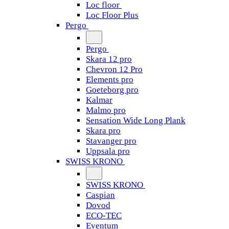
Loc floor
Loc Floor Plus
Pergo
Pergo
Skara 12 pro
Chevron 12 Pro
Elements pro
Goeteborg pro
Kalmar
Malmo pro
Sensation Wide Long Plank
Skara pro
Stavanger pro
Uppsala pro
SWISS KRONO
SWISS KRONO
Caspian
Dovod
ECO-TEC
Eventum