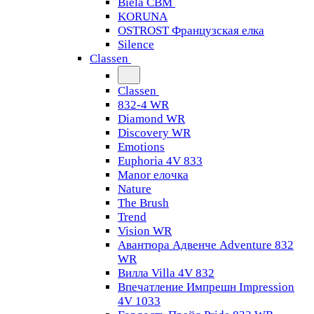
Biela CBM
KORUNA
OSTROST Французская елка
Silence
Classen
Classen
832-4 WR
Diamond WR
Discovery WR
Emotions
Euphoria 4V 833
Manor елочка
Nature
The Brush
Trend
Vision WR
Авантюра Адвенче Adventure 832
WR
Вилла Villa 4V 832
Впечатление Импрешн Impression
4V 1033