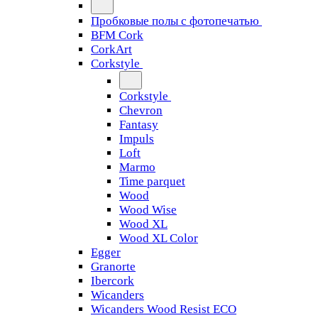
Пробковые полы с фотопечатью
BFM Cork
CorkArt
Corkstyle
Corkstyle
Chevron
Fantasy
Impuls
Loft
Marmo
Time parquet
Wood
Wood Wise
Wood XL
Wood XL Color
Egger
Granorte
Ibercork
Wicanders
Wicanders Wood Resist ECO