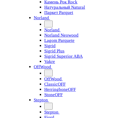
Камень Рок Rock
Натуральный Natural
Паркет Parquet
Norland
Norland
Norland Neowood
Lagom Parquete
Sigrid
Sigrid Plus
Sigrid Superior ABA
Vakre
OffWood
OffWood
ClassicOFF
HerringboneOFF
StoneOFF
Stepton
Stepton
Fjord