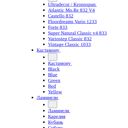
Ultradecor / Kronospan
Atlantic Mo.Re 832 V4
Castello 832
Floordreams Vario 1233
Forte 833
Super Natural Classic v4 833
Variostep Classic 832
Vintage Classic 1033
Кастамону
Кастамону
Black
Blue
Green
Red
Yellow
Ламинели
Ламинели
Карелия
Кубань
Сибирь