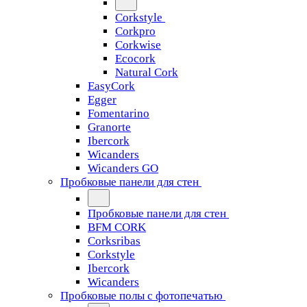
Corkstyle
Corkpro
Corkwise
Ecocork
Natural Cork
EasyCork
Egger
Fomentarino
Granorte
Ibercork
Wicanders
Wicanders GO
Пробковые панели для стен
Пробковые панели для стен
BFM CORK
Corksribas
Corkstyle
Ibercork
Wicanders
Пробковые полы с фотопечатью