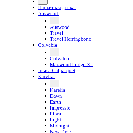
Паркетная доска
Auswood
Auswood
Travel
Travel Herringbone
Golvabia
Golvabia
Maxwood Lodge XL
Intasa Galparquet
Karelia
Karelia
Dawn
Earth
Impressio
Libra
Light
Midnight
New Time