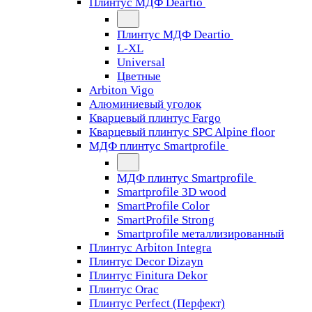
Плинтус МДФ Deartio
Плинтус МДФ Deartio
L-XL
Universal
Цветные
Arbiton Vigo
Алюминиевый уголок
Кварцевый плинтус Fargo
Кварцевый плинтус SPC Alpine floor
МДФ плинтус Smartprofile
МДФ плинтус Smartprofile
Smartprofile 3D wood
SmartProfile Color
SmartProfile Strong
Smartprofile металлизированный
Плинтус Arbiton Integra
Плинтус Decor Dizayn
Плинтус Finitura Dekor
Плинтус Orac
Плинтус Perfect (Перфект)