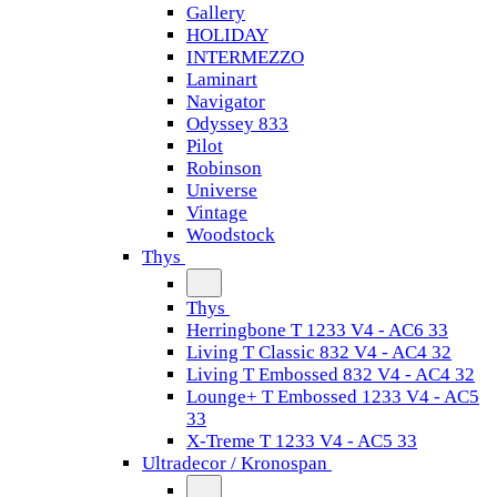
Gallery
HOLIDAY
INTERMEZZO
Laminart
Navigator
Odyssey 833
Pilot
Robinson
Universe
Vintage
Woodstock
Thys
Thys
Herringbone T 1233 V4 - AC6 33
Living T Classic 832 V4 - AC4 32
Living T Embossed 832 V4 - AC4 32
Lounge+ T Embossed 1233 V4 - AC5
33
X-Treme T 1233 V4 - AC5 33
Ultradecor / Kronospan