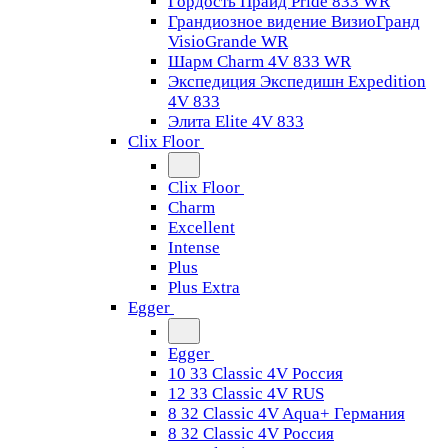
Гордость Прайд Pride 833 WR
Грандиозное видение ВизиоГранд
VisioGrande WR
Шарм Charm 4V 833 WR
Экспедиция Экспедишн Expedition
4V 833
Элита Elite 4V 833
Clix Floor
Clix Floor
Charm
Excellent
Intense
Plus
Plus Extra
Egger
Egger
10 33 Classic 4V Россия
12 33 Classic 4V RUS
8 32 Classic 4V Aqua+ Германия
8 32 Classic 4V Россия