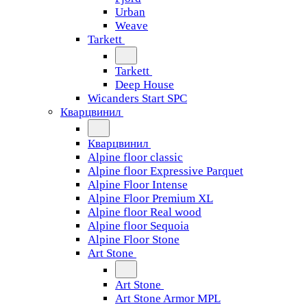
Urban
Weave
Tarkett
Tarkett
Deep House
Wicanders Start SPC
Кварцвинил
Кварцвинил
Alpine floor classic
Alpine floor Expressive Parquet
Alpine Floor Intense
Alpine Floor Premium XL
Alpine floor Real wood
Alpine floor Sequoia
Alpine Floor Stone
Art Stone
Art Stone
Art Stone Armor MPL