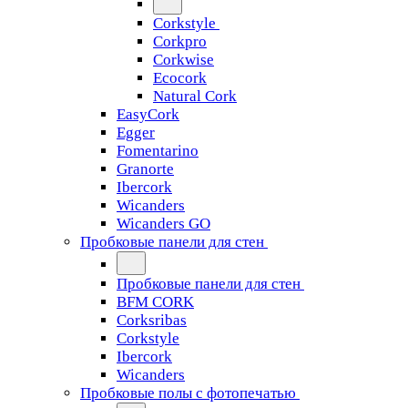
Corkstyle
Corkpro
Corkwise
Ecocork
Natural Cork
EasyCork
Egger
Fomentarino
Granorte
Ibercork
Wicanders
Wicanders GO
Пробковые панели для стен
Пробковые панели для стен
BFM CORK
Corksribas
Corkstyle
Ibercork
Wicanders
Пробковые полы с фотопечатью