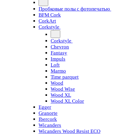
Пробковые полы с фотопечатью
BFM Cork
CorkArt
Corkstyle
Corkstyle
Chevron
Fantasy
Impuls
Loft
Marmo
Time parquet
Wood
Wood Wise
Wood XL
Wood XL Color
Egger
Granorte
Ibercork
Wicanders
Wicanders Wood Resist ECO