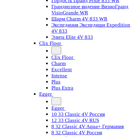
Гордость Прайд Pride 833 WR
Грандиозное видение ВизиоГранд
VisioGrande WR
Шарм Charm 4V 833 WR
Экспедиция Экспедишн Expedition
4V 833
Элита Elite 4V 833
Clix Floor
Clix Floor
Charm
Excellent
Intense
Plus
Plus Extra
Egger
Egger
10 33 Classic 4V Россия
12 33 Classic 4V RUS
8 32 Classic 4V Aqua+ Германия
8 32 Classic 4V Россия