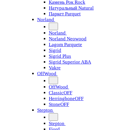
Камень Рок Rock
Натуральный Natural
Паркет Parquet
Norland
Norland
Norland Neowood
Lagom Parquete
Sigrid
Sigrid Plus
Sigrid Superior ABA
Vakre
OffWood
OffWood
ClassicOFF
HerringboneOFF
StoneOFF
Stepton
Stepton
Fjord