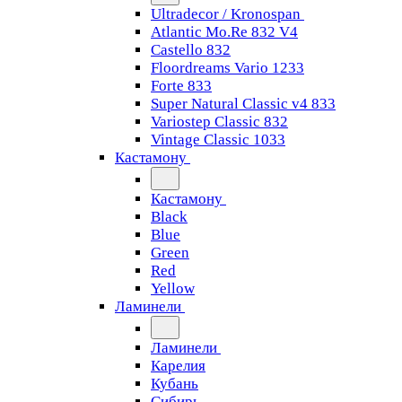
Ultradecor / Kronospan
Atlantic Mo.Re 832 V4
Castello 832
Floordreams Vario 1233
Forte 833
Super Natural Classic v4 833
Variostep Classic 832
Vintage Classic 1033
Кастамону
Кастамону
Black
Blue
Green
Red
Yellow
Ламинели
Ламинели
Карелия
Кубань
Сибирь