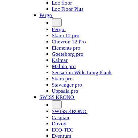
Loc floor
Loc Floor Plus
Pergo
Pergo
Skara 12 pro
Chevron 12 Pro
Elements pro
Goeteborg pro
Kalmar
Malmo pro
Sensation Wide Long Plank
Skara pro
Stavanger pro
Uppsala pro
SWISS KRONO
SWISS KRONO
Caspian
Dovod
ECO-TEC
Eventum