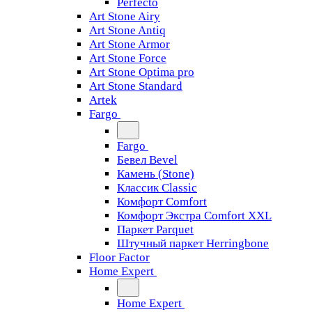
Perfecto
Art Stone Airy
Art Stone Antiq
Art Stone Armor
Art Stone Force
Art Stone Optima pro
Art Stone Standard
Artek
Fargo
Fargo
Бевел Bevel
Камень (Stone)
Классик Classic
Комфорт Comfort
Комфорт Экстра Comfort XXL
Паркет Parquet
Штучный паркет Herringbone
Floor Factor
Home Expert
Home Expert