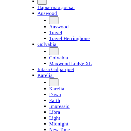
Паркетная доска
Auswood
Auswood
Travel
Travel Herringbone
Golvabia
Golvabia
Maxwood Lodge XL
Intasa Galparquet
Karelia
Karelia
Dawn
Earth
Impressio
Libra
Light
Midnight
New Time