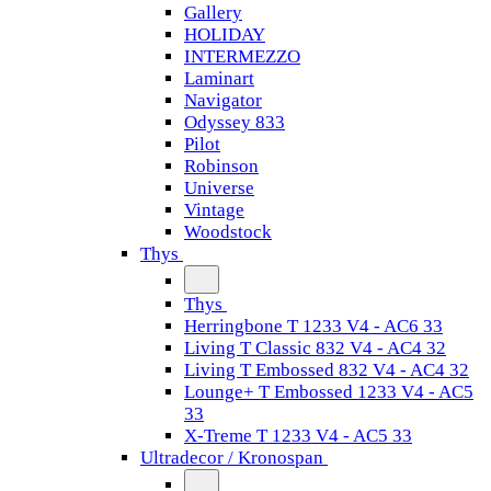
Gallery
HOLIDAY
INTERMEZZO
Laminart
Navigator
Odyssey 833
Pilot
Robinson
Universe
Vintage
Woodstock
Thys
Thys
Herringbone T 1233 V4 - AC6 33
Living T Classic 832 V4 - AC4 32
Living T Embossed 832 V4 - AC4 32
Lounge+ T Embossed 1233 V4 - AC5
33
X-Treme T 1233 V4 - AC5 33
Ultradecor / Kronospan