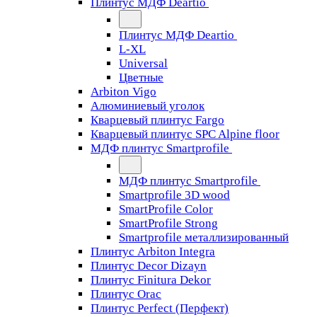
Плинтус МДФ Deartio
Плинтус МДФ Deartio
L-XL
Universal
Цветные
Arbiton Vigo
Алюминиевый уголок
Кварцевый плинтус Fargo
Кварцевый плинтус SPC Alpine floor
МДФ плинтус Smartprofile
МДФ плинтус Smartprofile
Smartprofile 3D wood
SmartProfile Color
SmartProfile Strong
Smartprofile металлизированный
Плинтус Arbiton Integra
Плинтус Decor Dizayn
Плинтус Finitura Dekor
Плинтус Orac
Плинтус Perfect (Перфект)