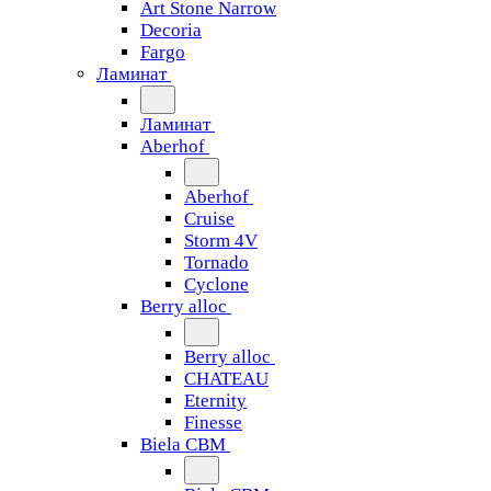
Art Stone Narrow
Decoria
Fargo
Ламинат
Ламинат
Aberhof
Aberhof
Cruise
Storm 4V
Tornado
Сyclone
Berry alloc
Berry alloc
CHATEAU
Eternity
Finesse
Biela CBM