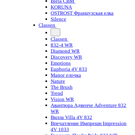
Biela CBM
KORUNA
OSTROST Французская елка
Silence
Classen
Classen
832-4 WR
Diamond WR
Discovery WR
Emotions
Euphoria 4V 833
Manor елочка
Nature
The Brush
Trend
Vision WR
Авантюра Адвенче Adventure 832
WR
Вилла Villa 4V 832
Впечатление Импрешн Impression
4V 1033