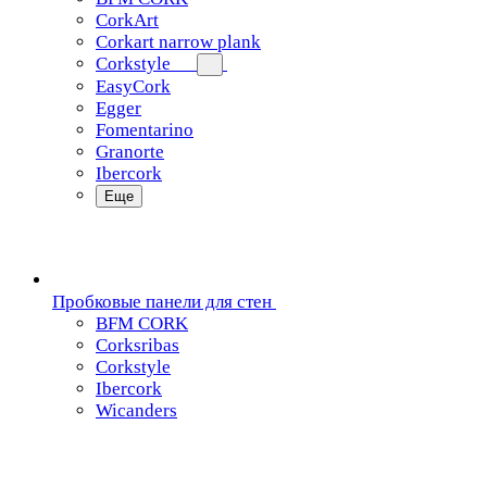
CorkArt
Corkart narrow plank
Corkstyle
EasyCork
Egger
Fomentarino
Granorte
Ibercork
Еще
Пробковые панели для стен
BFM CORK
Corksribas
Corkstyle
Ibercork
Wicanders