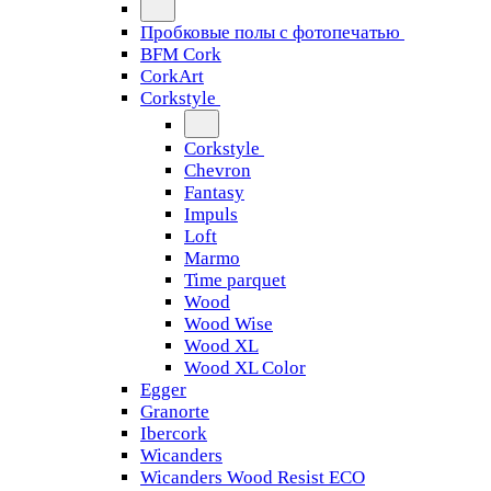
Пробковые полы с фотопечатью
BFM Cork
CorkArt
Corkstyle
Corkstyle
Chevron
Fantasy
Impuls
Loft
Marmo
Time parquet
Wood
Wood Wise
Wood XL
Wood XL Color
Egger
Granorte
Ibercork
Wicanders
Wicanders Wood Resist ECO