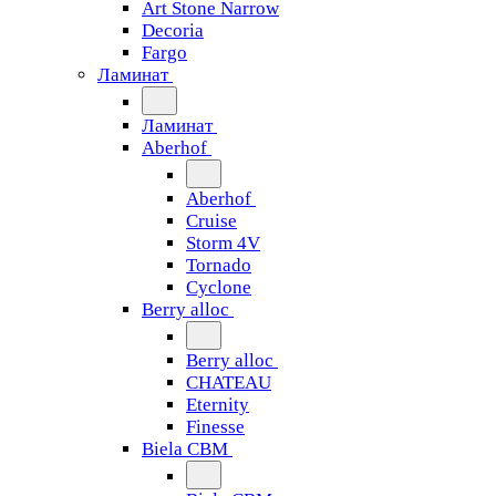
Art Stone Narrow
Decoria
Fargo
Ламинат
Ламинат
Aberhof
Aberhof
Cruise
Storm 4V
Tornado
Сyclone
Berry alloc
Berry alloc
CHATEAU
Eternity
Finesse
Biela CBM