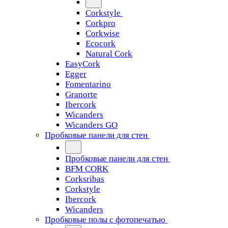
Corkstyle
Corkpro
Corkwise
Ecocork
Natural Cork
EasyCork
Egger
Fomentarino
Granorte
Ibercork
Wicanders
Wicanders GO
Пробковые панели для стен
Пробковые панели для стен
BFM CORK
Corksribas
Corkstyle
Ibercork
Wicanders
Пробковые полы с фотопечатью