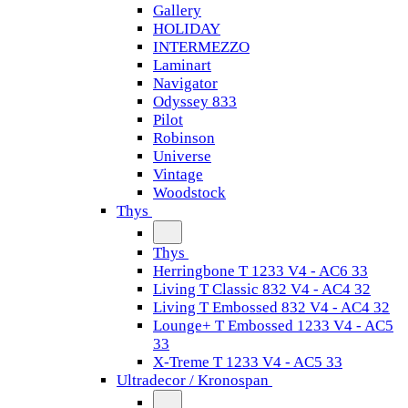
Gallery
HOLIDAY
INTERMEZZO
Laminart
Navigator
Odyssey 833
Pilot
Robinson
Universe
Vintage
Woodstock
Thys
Thys
Herringbone T 1233 V4 - AC6 33
Living T Classic 832 V4 - AC4 32
Living T Embossed 832 V4 - AC4 32
Lounge+ T Embossed 1233 V4 - AC5
33
X-Treme T 1233 V4 - AC5 33
Ultradecor / Kronospan