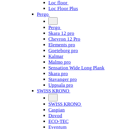
Loc floor
Loc Floor Plus
Pergo
Pergo
Skara 12 pro
Chevron 12 Pro
Elements pro
Goeteborg pro
Kalmar
Malmo pro
Sensation Wide Long Plank
Skara pro
Stavanger pro
Uppsala pro
SWISS KRONO
SWISS KRONO
Caspian
Dovod
ECO-TEC
Eventum