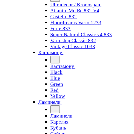
Ultradecor / Kronospan
Atlantic Mo.Re 832 V4
Castello 832
Floordreams Vario 1233
Forte 833
Super Natural Classic v4 833
Variostep Classic 832
Vintage Classic 1033
Кастамону
Кастамону
Black
Blue
Green
Red
Yellow
Ламинели
Ламинели
Карелия
Кубань
Сибирь