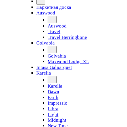
Паркетная доска
Auswood
Auswood
Travel
Travel Herringbone
Golvabia
Golvabia
Maxwood Lodge XL
Intasa Galparquet
Karelia
Karelia
Dawn
Earth
Impressio
Libra
Light
Midnight
New Time