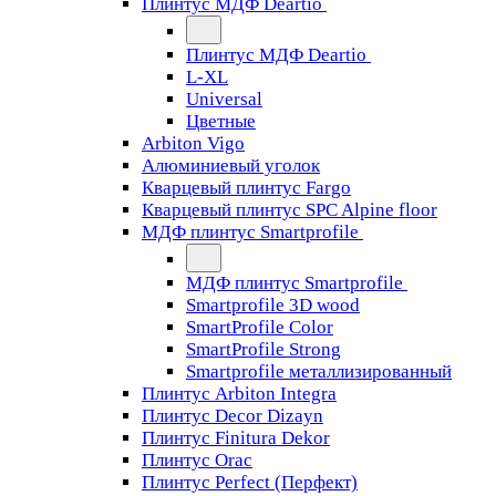
Плинтус МДФ Deartio
Плинтус МДФ Deartio
L-XL
Universal
Цветные
Arbiton Vigo
Алюминиевый уголок
Кварцевый плинтус Fargo
Кварцевый плинтус SPC Alpine floor
МДФ плинтус Smartprofile
МДФ плинтус Smartprofile
Smartprofile 3D wood
SmartProfile Color
SmartProfile Strong
Smartprofile металлизированный
Плинтус Arbiton Integra
Плинтус Decor Dizayn
Плинтус Finitura Dekor
Плинтус Orac
Плинтус Perfect (Перфект)