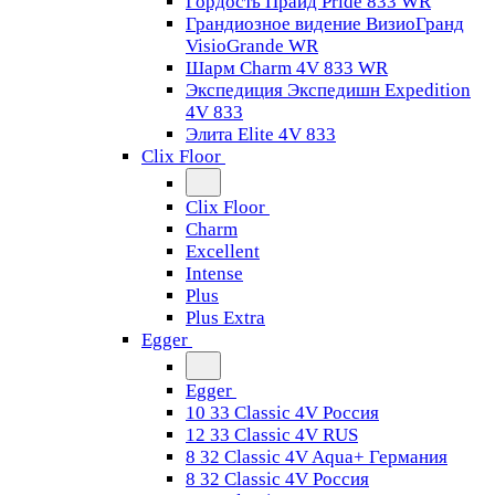
Гордость Прайд Pride 833 WR
Грандиозное видение ВизиоГранд
VisioGrande WR
Шарм Charm 4V 833 WR
Экспедиция Экспедишн Expedition
4V 833
Элита Elite 4V 833
Clix Floor
Clix Floor
Charm
Excellent
Intense
Plus
Plus Extra
Egger
Egger
10 33 Classic 4V Россия
12 33 Classic 4V RUS
8 32 Classic 4V Aqua+ Германия
8 32 Classic 4V Россия