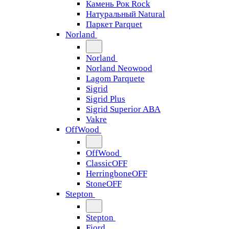
Камень Рок Rock
Натуральный Natural
Паркет Parquet
Norland
Norland
Norland Neowood
Lagom Parquete
Sigrid
Sigrid Plus
Sigrid Superior ABA
Vakre
OffWood
OffWood
ClassicOFF
HerringboneOFF
StoneOFF
Stepton
Stepton
Fjord