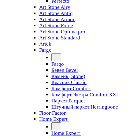
Perfecto
Art Stone Airy
Art Stone Antiq
Art Stone Armor
Art Stone Force
Art Stone Optima pro
Art Stone Standard
Artek
Fargo
Fargo
Бевел Bevel
Камень (Stone)
Классик Classic
Комфорт Comfort
Комфорт Экстра Comfort XXL
Паркет Parquet
Штучный паркет Herringbone
Floor Factor
Home Expert
Home Expert