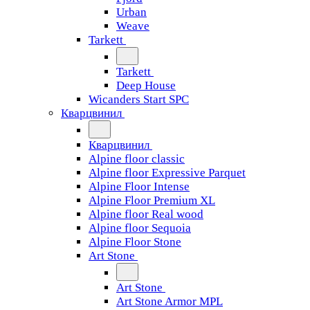
Urban
Weave
Tarkett
Tarkett
Deep House
Wicanders Start SPC
Кварцвинил
Кварцвинил
Alpine floor classic
Alpine floor Expressive Parquet
Alpine Floor Intense
Alpine Floor Premium XL
Alpine floor Real wood
Alpine floor Sequoia
Alpine Floor Stone
Art Stone
Art Stone
Art Stone Armor MPL