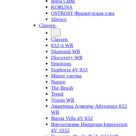
Biela CBM
KORUNA
OSTROST Французская елка
Silence
Classen
Classen
832-4 WR
Diamond WR
Discovery WR
Emotions
Euphoria 4V 833
Manor елочка
Nature
The Brush
Trend
Vision WR
Авантюра Адвенче Adventure 832
WR
Вилла Villa 4V 832
Впечатление Импрешн Impression
4V 1033