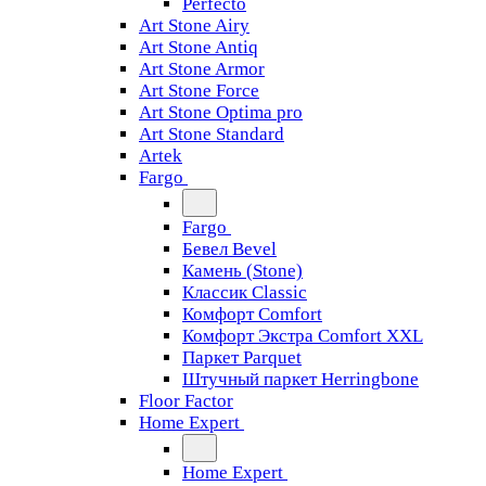
Perfecto
Art Stone Airy
Art Stone Antiq
Art Stone Armor
Art Stone Force
Art Stone Optima pro
Art Stone Standard
Artek
Fargo
Fargo
Бевел Bevel
Камень (Stone)
Классик Classic
Комфорт Comfort
Комфорт Экстра Comfort XXL
Паркет Parquet
Штучный паркет Herringbone
Floor Factor
Home Expert
Home Expert