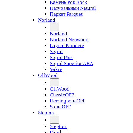
Камень Рок Rock
Натуральный Natural
Паркет Parquet
Norland
Norland
Norland Neowood
Lagom Parquete
Sigrid
Sigrid Plus
Sigrid Superior ABA
Vakre
OffWood
OffWood
ClassicOFF
HerringboneOFF
StoneOFF
Stepton
Stepton
Fjord