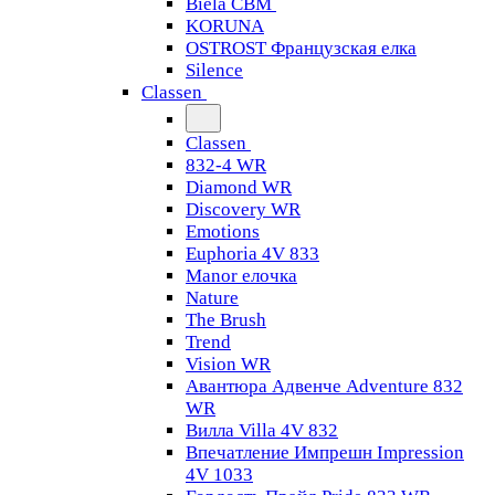
Biela CBM
KORUNA
OSTROST Французская елка
Silence
Classen
Classen
832-4 WR
Diamond WR
Discovery WR
Emotions
Euphoria 4V 833
Manor елочка
Nature
The Brush
Trend
Vision WR
Авантюра Адвенче Adventure 832
WR
Вилла Villa 4V 832
Впечатление Импрешн Impression
4V 1033