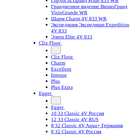
Гордость Прайд Pride 833 WR
Грандиозное видение ВизиоГранд
VisioGrande WR
Шарм Charm 4V 833 WR
Экспедиция Экспедишн Expedition
4V 833
Элита Elite 4V 833
Clix Floor
Clix Floor
Charm
Excellent
Intense
Plus
Plus Extra
Egger
Egger
10 33 Classic 4V Россия
12 33 Classic 4V RUS
8 32 Classic 4V Aqua+ Германия
8 32 Classic 4V Россия