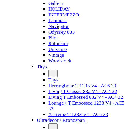
Gallery
HOLIDAY
INTERMEZZO
Laminart
Navigator
Odyssey 833
Pilot
Robinson
Universe
Vintage
Woodstock
Thys
Thys
Herringbone T 1233 V4 - AC6 33
Living T Classic 832 V4 - AC4 32
Living T Embossed 832 V4 - AC4 32
Lounge+ T Embossed 1233 V4 - AC5
33
X-Treme T 1233 V4 - AC5 33
Ultradecor / Kronospan