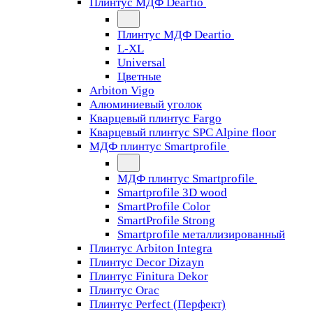
Плинтус МДФ Deartio
Плинтус МДФ Deartio
L-XL
Universal
Цветные
Arbiton Vigo
Алюминиевый уголок
Кварцевый плинтус Fargo
Кварцевый плинтус SPC Alpine floor
МДФ плинтус Smartprofile
МДФ плинтус Smartprofile
Smartprofile 3D wood
SmartProfile Color
SmartProfile Strong
Smartprofile металлизированный
Плинтус Arbiton Integra
Плинтус Decor Dizayn
Плинтус Finitura Dekor
Плинтус Orac
Плинтус Perfect (Перфект)