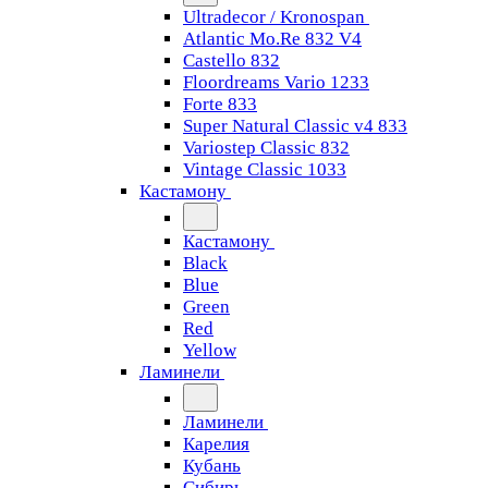
Ultradecor / Kronospan
Atlantic Mo.Re 832 V4
Castello 832
Floordreams Vario 1233
Forte 833
Super Natural Classic v4 833
Variostep Classic 832
Vintage Classic 1033
Кастамону
Кастамону
Black
Blue
Green
Red
Yellow
Ламинели
Ламинели
Карелия
Кубань
Сибирь