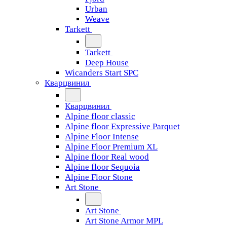
Urban
Weave
Tarkett
Tarkett
Deep House
Wicanders Start SPC
Кварцвинил
Кварцвинил
Alpine floor classic
Alpine floor Expressive Parquet
Alpine Floor Intense
Alpine Floor Premium XL
Alpine floor Real wood
Alpine floor Sequoia
Alpine Floor Stone
Art Stone
Art Stone
Art Stone Armor MPL