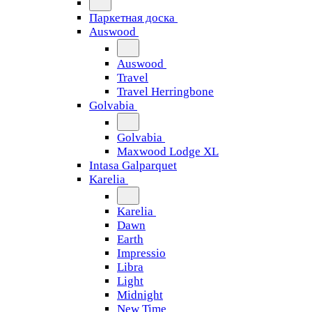
Паркетная доска
Auswood
Auswood
Travel
Travel Herringbone
Golvabia
Golvabia
Maxwood Lodge XL
Intasa Galparquet
Karelia
Karelia
Dawn
Earth
Impressio
Libra
Light
Midnight
New Time