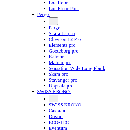
Loc floor
Loc Floor Plus
Pergo
Pergo
Skara 12 pro
Chevron 12 Pro
Elements pro
Goeteborg pro
Kalmar
Malmo pro
Sensation Wide Long Plank
Skara pro
Stavanger pro
Uppsala pro
SWISS KRONO
SWISS KRONO
Caspian
Dovod
ECO-TEC
Eventum