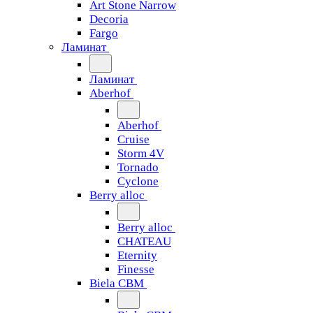
Art Stone Narrow
Decoria
Fargo
Ламинат
Ламинат
Aberhof
Aberhof
Cruise
Storm 4V
Tornado
Сyclone
Berry alloc
Berry alloc
CHATEAU
Eternity
Finesse
Biela CBM