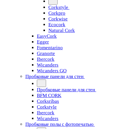
Corkstyle
Corkpro
Corkwise
Ecocork
Natural Cork
EasyCork
Egger
Fomentarino
Granorte
Ibercork
Wicanders
Wicanders GO
Пробковые панели для стен
Пробковые панели для стен
BFM CORK
Corksribas
Corkstyle
Ibercork
Wicanders
Пробковые полы с фотопечатью