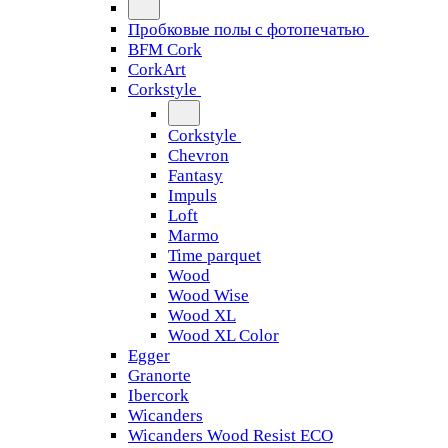
Пробковые полы с фотопечатью
BFM Cork
CorkArt
Corkstyle
Corkstyle
Chevron
Fantasy
Impuls
Loft
Marmo
Time parquet
Wood
Wood Wise
Wood XL
Wood XL Color
Egger
Granorte
Ibercork
Wicanders
Wicanders Wood Resist ECO