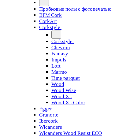
Пробковые полы с фотопечатью
BFM Cork
CorkArt
Corkstyle
Corkstyle
Chevron
Fantasy
Impuls
Loft
Marmo
Time parquet
Wood
Wood Wise
Wood XL
Wood XL Color
Egger
Granorte
Ibercork
Wicanders
Wicanders Wood Resist ECO