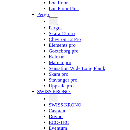
Loc floor
Loc Floor Plus
Pergo
Pergo
Skara 12 pro
Chevron 12 Pro
Elements pro
Goeteborg pro
Kalmar
Malmo pro
Sensation Wide Long Plank
Skara pro
Stavanger pro
Uppsala pro
SWISS KRONO
SWISS KRONO
Caspian
Dovod
ECO-TEC
Eventum