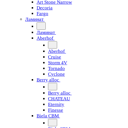
Art Stone Narrow
Decoria
Fargo
Ламинат
Ламинат
Aberhof
Aberhof
Cruise
Storm 4V
Tornado
Сyclone
Berry alloc
Berry alloc
CHATEAU
Eternity
Finesse
Biela CBM