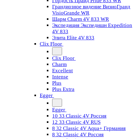
Гордость Прайд Pride 833 WR
Грандиозное видение ВизиоГранд
VisioGrande WR
Шарм Charm 4V 833 WR
Экспедиция Экспедишн Expedition
4V 833
Элита Elite 4V 833
Clix Floor
Clix Floor
Charm
Excellent
Intense
Plus
Plus Extra
Egger
Egger
10 33 Classic 4V Россия
12 33 Classic 4V RUS
8 32 Classic 4V Aqua+ Германия
8 32 Classic 4V Россия