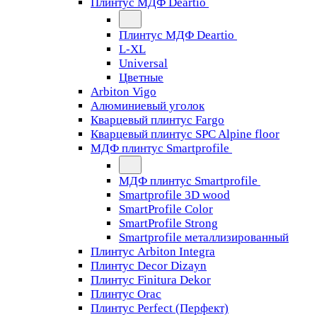
Плинтус МДФ Deartio
Плинтус МДФ Deartio
L-XL
Universal
Цветные
Arbiton Vigo
Алюминиевый уголок
Кварцевый плинтус Fargo
Кварцевый плинтус SPC Alpine floor
МДФ плинтус Smartprofile
МДФ плинтус Smartprofile
Smartprofile 3D wood
SmartProfile Color
SmartProfile Strong
Smartprofile металлизированный
Плинтус Arbiton Integra
Плинтус Decor Dizayn
Плинтус Finitura Dekor
Плинтус Orac
Плинтус Perfect (Перфект)