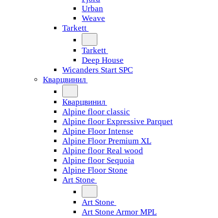
Urban
Weave
Tarkett
Tarkett
Deep House
Wicanders Start SPC
Кварцвинил
Кварцвинил
Alpine floor classic
Alpine floor Expressive Parquet
Alpine Floor Intense
Alpine Floor Premium XL
Alpine floor Real wood
Alpine floor Sequoia
Alpine Floor Stone
Art Stone
Art Stone
Art Stone Armor MPL