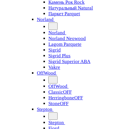
Камень Рок Rock
Натуральный Natural
Паркет Parquet
Norland
Norland
Norland Neowood
Lagom Parquete
Sigrid
Sigrid Plus
Sigrid Superior ABA
Vakre
OffWood
OffWood
ClassicOFF
HerringboneOFF
StoneOFF
Stepton
Stepton
Fjord