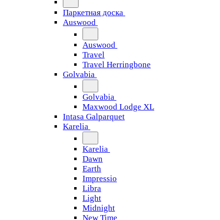
Паркетная доска
Auswood
Auswood
Travel
Travel Herringbone
Golvabia
Golvabia
Maxwood Lodge XL
Intasa Galparquet
Karelia
Karelia
Dawn
Earth
Impressio
Libra
Light
Midnight
New Time