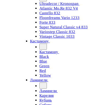
Ultradecor / Kronospan
Atlantic Mo.Re 832 V4
Castello 832
Floordreams Vario 1233
Forte 833
Super Natural Classic v4 833
Variostep Classic 832
Vintage Classic 1033
Кастамону
Кастамону
Black
Blue
Green
Red
Yellow
Ламинели
Ламинели
Карелия
Кубань
Сибирь