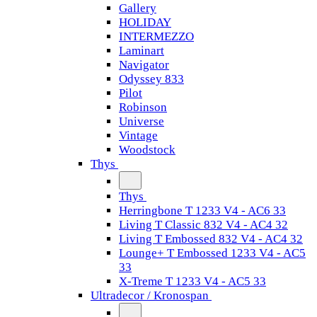
Gallery
HOLIDAY
INTERMEZZO
Laminart
Navigator
Odyssey 833
Pilot
Robinson
Universe
Vintage
Woodstock
Thys
Thys
Herringbone T 1233 V4 - AC6 33
Living T Classic 832 V4 - AC4 32
Living T Embossed 832 V4 - AC4 32
Lounge+ T Embossed 1233 V4 - AC5
33
X-Treme T 1233 V4 - AC5 33
Ultradecor / Kronospan