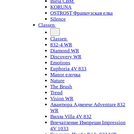
Biela CBM
KORUNA
OSTROST Французская елка
Silence
Classen
Classen
832-4 WR
Diamond WR
Discovery WR
Emotions
Euphoria 4V 833
Manor елочка
Nature
The Brush
Trend
Vision WR
Авантюра Адвенче Adventure 832
WR
Вилла Villa 4V 832
Впечатление Импрешн Impression
4V 1033