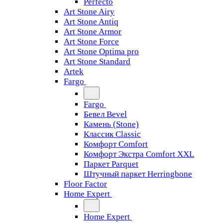
Perfecto
Art Stone Airy
Art Stone Antiq
Art Stone Armor
Art Stone Force
Art Stone Optima pro
Art Stone Standard
Artek
Fargo
Fargo
Бевел Bevel
Камень (Stone)
Классик Classic
Комфорт Comfort
Комфорт Экстра Comfort XXL
Паркет Parquet
Штучный паркет Herringbone
Floor Factor
Home Expert
Home Expert