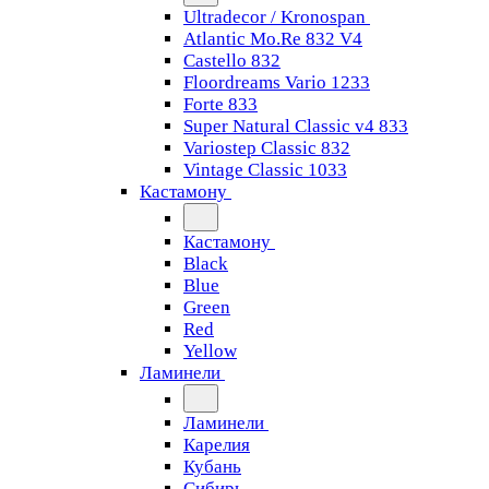
Ultradecor / Kronospan
Atlantic Mo.Re 832 V4
Castello 832
Floordreams Vario 1233
Forte 833
Super Natural Classic v4 833
Variostep Classic 832
Vintage Classic 1033
Кастамону
Кастамону
Black
Blue
Green
Red
Yellow
Ламинели
Ламинели
Карелия
Кубань
Сибирь