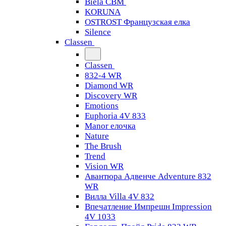
Biela CBM
KORUNA
OSTROST Французская елка
Silence
Classen
Classen
832-4 WR
Diamond WR
Discovery WR
Emotions
Euphoria 4V 833
Manor елочка
Nature
The Brush
Trend
Vision WR
Авантюра Адвенче Adventure 832
WR
Вилла Villa 4V 832
Впечатление Импрешн Impression
4V 1033