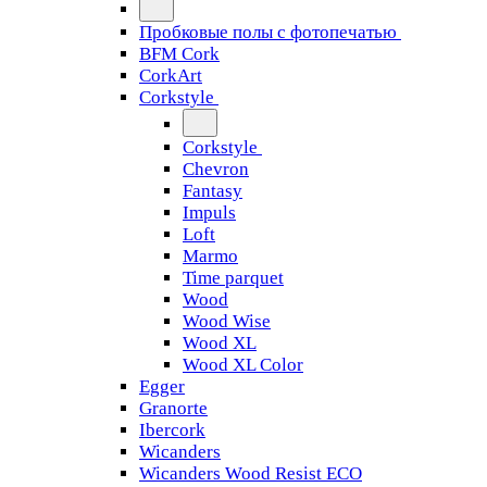
Пробковые полы с фотопечатью
BFM Cork
CorkArt
Corkstyle
Corkstyle
Chevron
Fantasy
Impuls
Loft
Marmo
Time parquet
Wood
Wood Wise
Wood XL
Wood XL Color
Egger
Granorte
Ibercork
Wicanders
Wicanders Wood Resist ECO