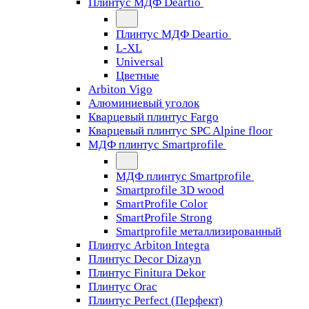
Плинтус МДФ Deartio
Плинтус МДФ Deartio
L-XL
Universal
Цветные
Arbiton Vigo
Алюминиевый уголок
Кварцевый плинтус Fargo
Кварцевый плинтус SPC Alpine floor
МДФ плинтус Smartprofile
МДФ плинтус Smartprofile
Smartprofile 3D wood
SmartProfile Color
SmartProfile Strong
Smartprofile металлизированный
Плинтус Arbiton Integra
Плинтус Decor Dizayn
Плинтус Finitura Dekor
Плинтус Orac
Плинтус Perfect (Перфект)