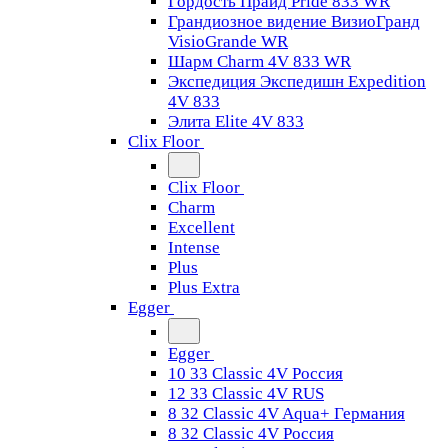
Гордость Прайд Pride 833 WR
Грандиозное видение ВизиоГранд
VisioGrande WR
Шарм Charm 4V 833 WR
Экспедиция Экспедишн Expedition
4V 833
Элита Elite 4V 833
Clix Floor
Clix Floor
Charm
Excellent
Intense
Plus
Plus Extra
Egger
Egger
10 33 Classic 4V Россия
12 33 Classic 4V RUS
8 32 Classic 4V Aqua+ Германия
8 32 Classic 4V Россия