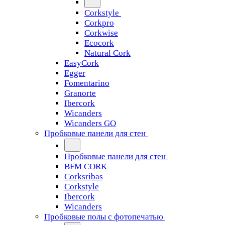
Corkstyle
Corkpro
Corkwise
Ecocork
Natural Cork
EasyCork
Egger
Fomentarino
Granorte
Ibercork
Wicanders
Wicanders GO
Пробковые панели для стен
Пробковые панели для стен
BFM CORK
Corksribas
Corkstyle
Ibercork
Wicanders
Пробковые полы с фотопечатью