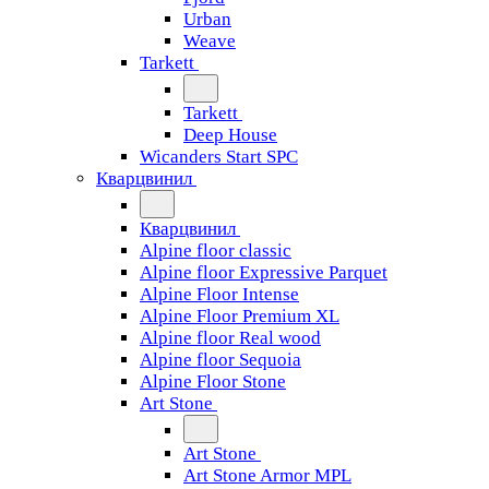
Urban
Weave
Tarkett
Tarkett
Deep House
Wicanders Start SPC
Кварцвинил
Кварцвинил
Alpine floor classic
Alpine floor Expressive Parquet
Alpine Floor Intense
Alpine Floor Premium XL
Alpine floor Real wood
Alpine floor Sequoia
Alpine Floor Stone
Art Stone
Art Stone
Art Stone Armor MPL