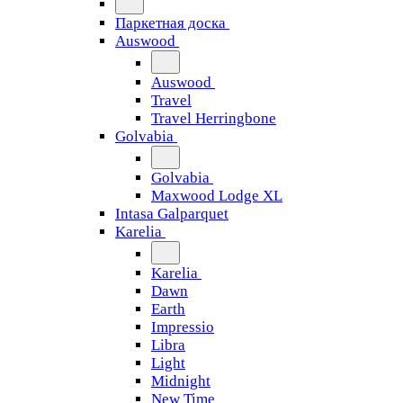
Паркетная доска
Auswood
Auswood
Travel
Travel Herringbone
Golvabia
Golvabia
Maxwood Lodge XL
Intasa Galparquet
Karelia
Karelia
Dawn
Earth
Impressio
Libra
Light
Midnight
New Time