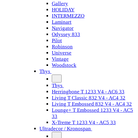
Gallery
HOLIDAY
INTERMEZZO
Laminart
Navigator
Odyssey 833
Pilot
Robinson
Universe
Vintage
Woodstock
Thys
Thys
Herringbone T 1233 V4 - AC6 33
Living T Classic 832 V4 - AC4 32
Living T Embossed 832 V4 - AC4 32
Lounge+ T Embossed 1233 V4 - AC5
33
X-Treme T 1233 V4 - AC5 33
Ultradecor / Kronospan