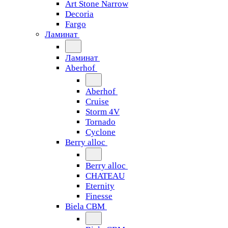
Art Stone Narrow
Decoria
Fargo
Ламинат
Ламинат
Aberhof
Aberhof
Cruise
Storm 4V
Tornado
Сyclone
Berry alloc
Berry alloc
CHATEAU
Eternity
Finesse
Biela CBM