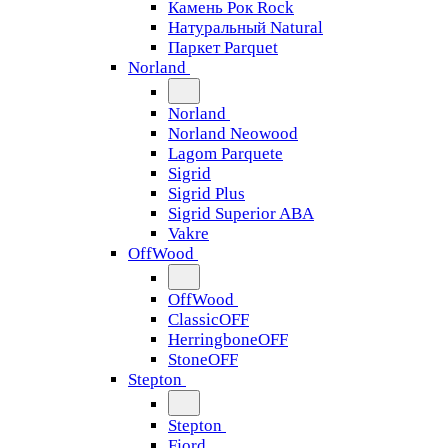
Камень Рок Rock
Натуральный Natural
Паркет Parquet
Norland
Norland
Norland Neowood
Lagom Parquete
Sigrid
Sigrid Plus
Sigrid Superior ABA
Vakre
OffWood
OffWood
ClassicOFF
HerringboneOFF
StoneOFF
Stepton
Stepton
Fjord