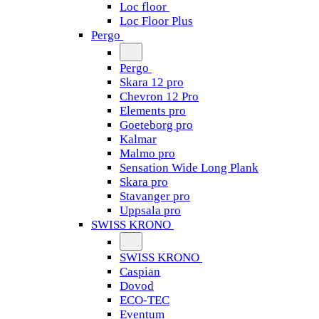
Loc floor
Loc Floor Plus
Pergo
Pergo
Skara 12 pro
Chevron 12 Pro
Elements pro
Goeteborg pro
Kalmar
Malmo pro
Sensation Wide Long Plank
Skara pro
Stavanger pro
Uppsala pro
SWISS KRONO
SWISS KRONO
Caspian
Dovod
ECO-TEC
Eventum