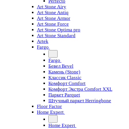
Perfecto
Art Stone Airy
Art Stone Antiq
Art Stone Armor
Art Stone Force
Art Stone Optima pro
Art Stone Standard
Artek
Fargo
Fargo
Бевел Bevel
Камень (Stone)
Классик Classic
Комфорт Comfort
Комфорт Экстра Comfort XXL
Паркет Parquet
Штучный паркет Herringbone
Floor Factor
Home Expert
Home Expert