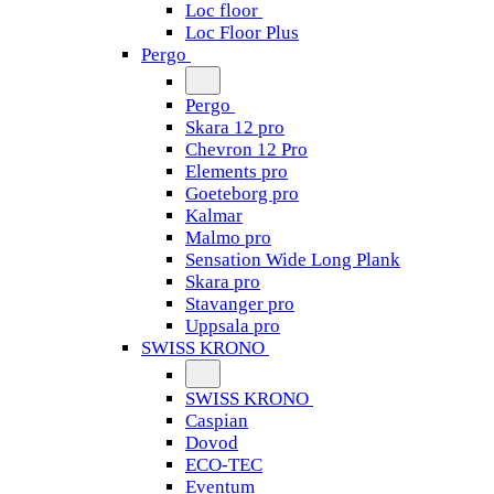
Loc floor
Loc Floor Plus
Pergo
Pergo
Skara 12 pro
Chevron 12 Pro
Elements pro
Goeteborg pro
Kalmar
Malmo pro
Sensation Wide Long Plank
Skara pro
Stavanger pro
Uppsala pro
SWISS KRONO
SWISS KRONO
Caspian
Dovod
ECO-TEC
Eventum