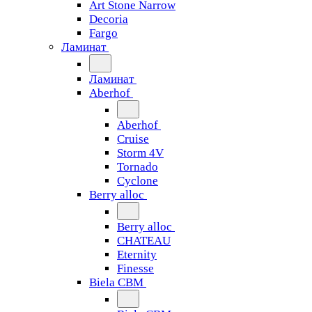
Art Stone Narrow
Decoria
Fargo
Ламинат
Ламинат
Aberhof
Aberhof
Cruise
Storm 4V
Tornado
Сyclone
Berry alloc
Berry alloc
CHATEAU
Eternity
Finesse
Biela CBM