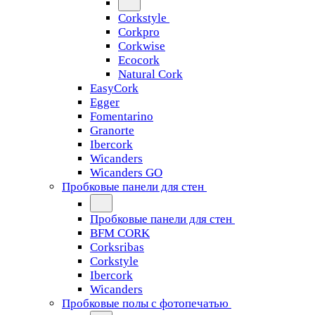
Corkstyle
Corkpro
Corkwise
Ecocork
Natural Cork
EasyCork
Egger
Fomentarino
Granorte
Ibercork
Wicanders
Wicanders GO
Пробковые панели для стен
Пробковые панели для стен
BFM CORK
Corksribas
Corkstyle
Ibercork
Wicanders
Пробковые полы с фотопечатью