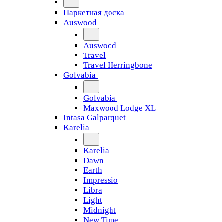
Паркетная доска
Auswood
Auswood
Travel
Travel Herringbone
Golvabia
Golvabia
Maxwood Lodge XL
Intasa Galparquet
Karelia
Karelia
Dawn
Earth
Impressio
Libra
Light
Midnight
New Time