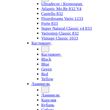
Ultradecor / Kronospan
Atlantic Mo.Re 832 V4
Castello 832
Floordreams Vario 1233
Forte 833
Super Natural Classic v4 833
Variostep Classic 832
Vintage Classic 1033
Кастамону
Кастамону
Black
Blue
Green
Red
Yellow
Ламинели
Ламинели
Карелия
Кубань
Сибирь