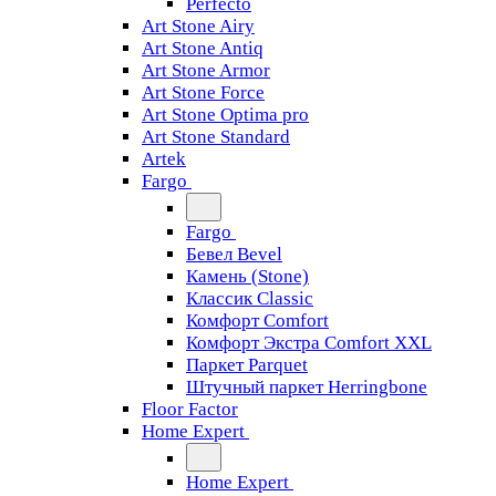
Perfecto
Art Stone Airy
Art Stone Antiq
Art Stone Armor
Art Stone Force
Art Stone Optima pro
Art Stone Standard
Artek
Fargo
Fargo
Бевел Bevel
Камень (Stone)
Классик Classic
Комфорт Comfort
Комфорт Экстра Comfort XXL
Паркет Parquet
Штучный паркет Herringbone
Floor Factor
Home Expert
Home Expert