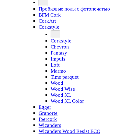
Пробковые полы с фотопечатью
BFM Cork
CorkArt
Corkstyle
Corkstyle
Chevron
Fantasy
Impuls
Loft
Marmo
Time parquet
Wood
Wood Wise
Wood XL
Wood XL Color
Egger
Granorte
Ibercork
Wicanders
Wicanders Wood Resist ECO