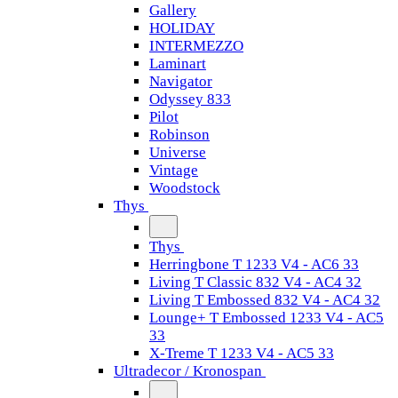
Gallery
HOLIDAY
INTERMEZZO
Laminart
Navigator
Odyssey 833
Pilot
Robinson
Universe
Vintage
Woodstock
Thys
Thys
Herringbone T 1233 V4 - AC6 33
Living T Classic 832 V4 - AC4 32
Living T Embossed 832 V4 - AC4 32
Lounge+ T Embossed 1233 V4 - AC5
33
X-Treme T 1233 V4 - AC5 33
Ultradecor / Kronospan