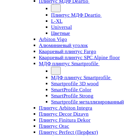
Плинтус МДФ Deartio
Плинтус МДФ Deartio
L-XL
Universal
Цветные
Arbiton Vigo
Алюминиевый уголок
Кварцевый плинтус Fargo
Кварцевый плинтус SPC Alpine floor
МДФ плинтус Smartprofile
МДФ плинтус Smartprofile
Smartprofile 3D wood
SmartProfile Color
SmartProfile Strong
Smartprofile металлизированный
Плинтус Arbiton Integra
Плинтус Decor Dizayn
Плинтус Finitura Dekor
Плинтус Orac
Плинтус Perfect (Перфект)