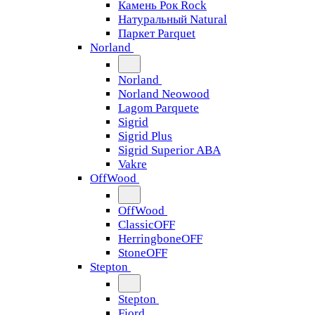
Камень Рок Rock
Натуральный Natural
Паркет Parquet
Norland
Norland
Norland Neowood
Lagom Parquete
Sigrid
Sigrid Plus
Sigrid Superior ABA
Vakre
OffWood
OffWood
ClassicOFF
HerringboneOFF
StoneOFF
Stepton
Stepton
Fjord