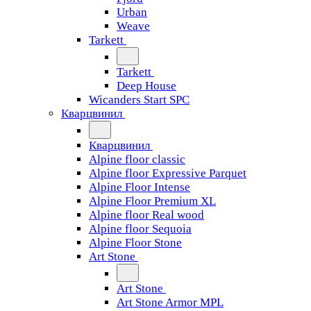
Urban
Weave
Tarkett
Tarkett
Deep House
Wicanders Start SPC
Кварцвинил
Кварцвинил
Alpine floor classic
Alpine floor Expressive Parquet
Alpine Floor Intense
Alpine Floor Premium XL
Alpine floor Real wood
Alpine floor Sequoia
Alpine Floor Stone
Art Stone
Art Stone
Art Stone Armor MPL