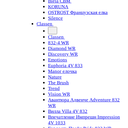
Biela CBM
KORUNA
OSTROST Французская елка
Silence
Classen
Classen
832-4 WR
Diamond WR
Discovery WR
Emotions
Euphoria 4V 833
Manor елочка
Nature
The Brush
Trend
Vision WR
Авантюра Адвенче Adventure 832
WR
Вилла Villa 4V 832
Впечатление Импрешн Impression
4V 1033