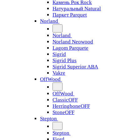
Камень Рок Rock
Натуральный Natural
Паркет Parquet
Norland
Norland
Norland Neowood
Lagom Parquete
Sigrid
Sigrid Plus
Sigrid Superior ABA
Vakre
OffWood
OffWood
ClassicOFF
HerringboneOFF
StoneOFF
Stepton
Stepton
Fjord