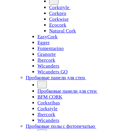
Corkstyle
Corkpro
Corkwise
Ecocork
Natural Cork
EasyCork
Egger
Fomentarino
Granorte
Ibercork
Wicanders
Wicanders GO
Пробковые панели для стен
Пробковые панели для стен
BFM CORK
Corksribas
Corkstyle
Ibercork
Wicanders
Пробковые полы с фотопечатью