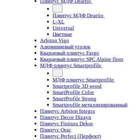
Плинтус МДФ Deartio
Плинтус МДФ Deartio
L-XL
Universal
Цветные
Arbiton Vigo
Алюминиевый уголок
Кварцевый плинтус Fargo
Кварцевый плинтус SPC Alpine floor
МДФ плинтус Smartprofile
МДФ плинтус Smartprofile
Smartprofile 3D wood
SmartProfile Color
SmartProfile Strong
Smartprofile металлизированный
Плинтус Arbiton Integra
Плинтус Decor Dizayn
Плинтус Finitura Dekor
Плинтус Orac
Плинтус Perfect (Перфект)