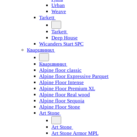
Urban
Weave
Tarkett
Tarkett
Deep House
Wicanders Start SPC
Кварцвинил
Кварцвинил
Alpine floor classic
Alpine floor Expressive Parquet
Alpine Floor Intense
Alpine Floor Premium XL
Alpine floor Real wood
Alpine floor Sequoia
Alpine Floor Stone
Art Stone
Art Stone
Art Stone Armor MPL