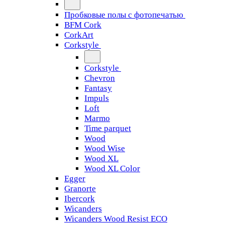
Пробковые полы с фотопечатью
BFM Cork
CorkArt
Corkstyle
Corkstyle
Chevron
Fantasy
Impuls
Loft
Marmo
Time parquet
Wood
Wood Wise
Wood XL
Wood XL Color
Egger
Granorte
Ibercork
Wicanders
Wicanders Wood Resist ECO