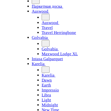
Паркетная доска
Auswood
Auswood
Travel
Travel Herringbone
Golvabia
Golvabia
Maxwood Lodge XL
Intasa Galparquet
Karelia
Karelia
Dawn
Earth
Impressio
Libra
Light
Midnight
New Time