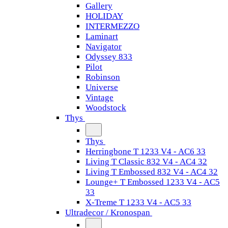
Gallery
HOLIDAY
INTERMEZZO
Laminart
Navigator
Odyssey 833
Pilot
Robinson
Universe
Vintage
Woodstock
Thys
Thys
Herringbone T 1233 V4 - AC6 33
Living T Classic 832 V4 - AC4 32
Living T Embossed 832 V4 - AC4 32
Lounge+ T Embossed 1233 V4 - AC5
33
X-Treme T 1233 V4 - AC5 33
Ultradecor / Kronospan