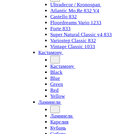
Ultradecor / Kronospan
Atlantic Mo.Re 832 V4
Castello 832
Floordreams Vario 1233
Forte 833
Super Natural Classic v4 833
Variostep Classic 832
Vintage Classic 1033
Кастамону
Кастамону
Black
Blue
Green
Red
Yellow
Ламинели
Ламинели
Карелия
Кубань
Сибирь