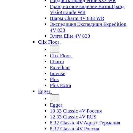
Гордость Прайд Pride 833 WR
Грандиозное видение ВизиоГранд
VisioGrande WR
Шарм Charm 4V 833 WR
Экспедиция Экспедишн Expedition
4V 833
Элита Elite 4V 833
Clix Floor
Clix Floor
Charm
Excellent
Intense
Plus
Plus Extra
Egger
Egger
10 33 Classic 4V Россия
12 33 Classic 4V RUS
8 32 Classic 4V Aqua+ Германия
8 32 Classic 4V Россия