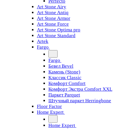
Perfecto
Art Stone Airy
Art Stone Antiq
Art Stone Armor
Art Stone Force
Art Stone Optima pro
Art Stone Standard
Artek
Fargo
Fargo
Бевел Bevel
Камень (Stone)
Классик Classic
Комфорт Comfort
Комфорт Экстра Comfort XXL
Паркет Parquet
Штучный паркет Herringbone
Floor Factor
Home Expert
Home Expert