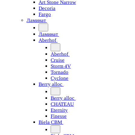
Art Stone Narrow
Decoria
Fargo
Ламинат
Ламинат
Aberhof
Aberhof
Cruise
Storm 4V
Tornado
Сyclone
Berry alloc
Berry alloc
CHATEAU
Eternity
Finesse
Biela CBM