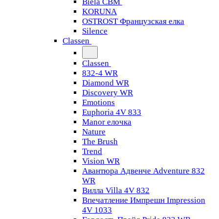
Biela CBM
KORUNA
OSTROST Французская елка
Silence
Classen
Classen
832-4 WR
Diamond WR
Discovery WR
Emotions
Euphoria 4V 833
Manor елочка
Nature
The Brush
Trend
Vision WR
Авантюра Адвенче Adventure 832
WR
Вилла Villa 4V 832
Впечатление Импрешн Impression
4V 1033