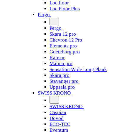
Loc floor
Loc Floor Plus
Pergo
Pergo
Skara 12 pro
Chevron 12 Pro
Elements pro
Goeteborg pro
Kalmar
Malmo pro
Sensation Wide Long Plank
Skara pro
Stavanger pro
Uppsala pro
SWISS KRONO
SWISS KRONO
Caspian
Dovod
ECO-TEC
Eventum