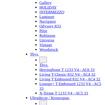
Gallery
HOLIDAY
INTERMEZZO
Laminart
Navigator
Odyssey 833
Pilot
Robinson
Universe
Vintage
Woodstock
Thys
Thys
Herringbone T 1233 V4 - AC6 33
Living T Classic 832 V4 - AC4 32
Living T Embossed 832 V4 - AC4 32
Lounge+ T Embossed 1233 V4 - AC5
33
X-Treme T 1233 V4 - AC5 33
Ultradecor / Kronospan