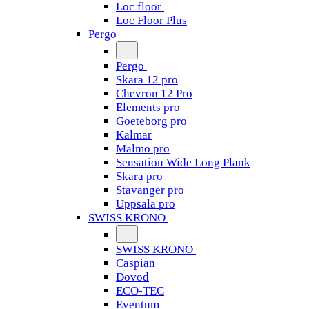
Loc floor
Loc Floor Plus
Pergo
Pergo
Skara 12 pro
Chevron 12 Pro
Elements pro
Goeteborg pro
Kalmar
Malmo pro
Sensation Wide Long Plank
Skara pro
Stavanger pro
Uppsala pro
SWISS KRONO
SWISS KRONO
Caspian
Dovod
ECO-TEC
Eventum