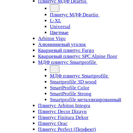
Плинтус МДФ Deartio
Плинтус МДФ Deartio
L-XL
Universal
Цветные
Arbiton Vigo
Алюминиевый уголок
Кварцевый плинтус Fargo
Кварцевый плинтус SPC Alpine floor
МДФ плинтус Smartprofile
МДФ плинтус Smartprofile
Smartprofile 3D wood
SmartProfile Color
SmartProfile Strong
Smartprofile металлизированный
Плинтус Arbiton Integra
Плинтус Decor Dizayn
Плинтус Finitura Dekor
Плинтус Orac
Плинтус Perfect (Перфект)