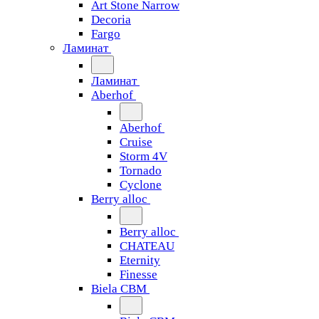
Art Stone Narrow
Decoria
Fargo
Ламинат
Ламинат
Aberhof
Aberhof
Cruise
Storm 4V
Tornado
Сyclone
Berry alloc
Berry alloc
CHATEAU
Eternity
Finesse
Biela CBM