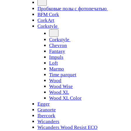
Пробковые полы с фотопечатью
BFM Cork
CorkArt
Corkstyle
Corkstyle
Chevron
Fantasy
Impuls
Loft
Marmo
Time parquet
Wood
Wood Wise
Wood XL
Wood XL Color
Egger
Granorte
Ibercork
Wicanders
Wicanders Wood Resist ECO