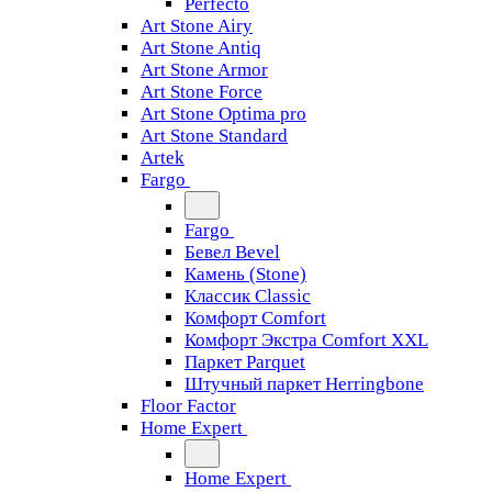
Perfecto
Art Stone Airy
Art Stone Antiq
Art Stone Armor
Art Stone Force
Art Stone Optima pro
Art Stone Standard
Artek
Fargo
Fargo
Бевел Bevel
Камень (Stone)
Классик Classic
Комфорт Comfort
Комфорт Экстра Comfort XXL
Паркет Parquet
Штучный паркет Herringbone
Floor Factor
Home Expert
Home Expert