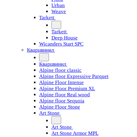
Urban
Weave
Tarkett
Tarkett
Deep House
Wicanders Start SPC
Кварцвинил
Кварцвинил
Alpine floor classic
Alpine floor Expressive Parquet
Alpine Floor Intense
Alpine Floor Premium XL
Alpine floor Real wood
Alpine floor Sequoia
Alpine Floor Stone
Art Stone
Art Stone
Art Stone Armor MPL