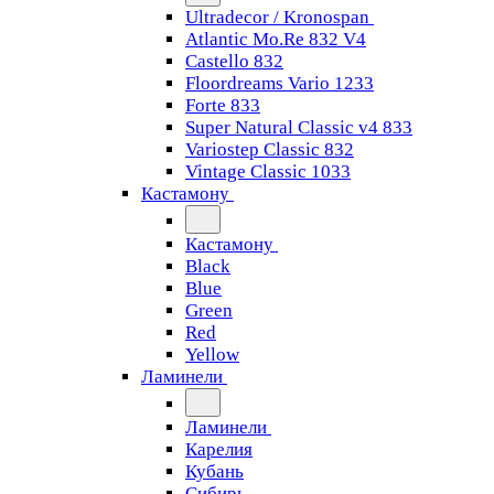
Ultradecor / Kronospan
Atlantic Mo.Re 832 V4
Castello 832
Floordreams Vario 1233
Forte 833
Super Natural Classic v4 833
Variostep Classic 832
Vintage Classic 1033
Кастамону
Кастамону
Black
Blue
Green
Red
Yellow
Ламинели
Ламинели
Карелия
Кубань
Сибирь