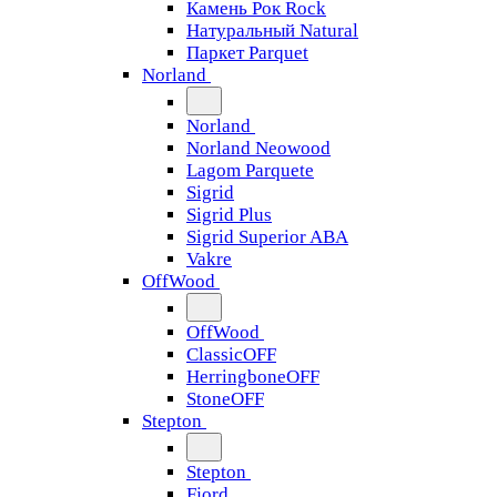
Камень Рок Rock
Натуральный Natural
Паркет Parquet
Norland
Norland
Norland Neowood
Lagom Parquete
Sigrid
Sigrid Plus
Sigrid Superior ABA
Vakre
OffWood
OffWood
ClassicOFF
HerringboneOFF
StoneOFF
Stepton
Stepton
Fjord