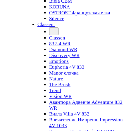
Biela CBM
KORUNA
OSTROST Французская елка
Silence
Classen
Classen
832-4 WR
Diamond WR
Discovery WR
Emotions
Euphoria 4V 833
Manor елочка
Nature
The Brush
Trend
Vision WR
Авантюра Адвенче Adventure 832
WR
Вилла Villa 4V 832
Впечатление Импрешн Impression
4V 1033