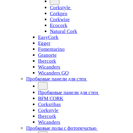
Corkstyle
Corkpro
Corkwise
Ecocork
Natural Cork
EasyCork
Egger
Fomentarino
Granorte
Ibercork
Wicanders
Wicanders GO
Пробковые панели для стен
Пробковые панели для стен
BFM CORK
Corksribas
Corkstyle
Ibercork
Wicanders
Пробковые полы с фотопечатью