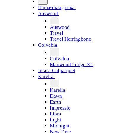
Паркетная доска
Auswood
Auswood
Travel
Travel Herringbone
Golvabia
Golvabia
Maxwood Lodge XL
Intasa Galparquet
Karelia
Karelia
Dawn
Earth
Impressio
Libra
Light
Midnight
New Time