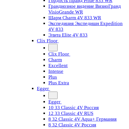
Гордость Прайд Pride 833 WR
Грандиозное видение ВизиоГранд
VisioGrande WR
Шарм Charm 4V 833 WR
Экспедиция Экспедишн Expedition
4V 833
Элита Elite 4V 833
Clix Floor
Clix Floor
Charm
Excellent
Intense
Plus
Plus Extra
Egger
Egger
10 33 Classic 4V Россия
12 33 Classic 4V RUS
8 32 Classic 4V Aqua+ Германия
8 32 Classic 4V Россия