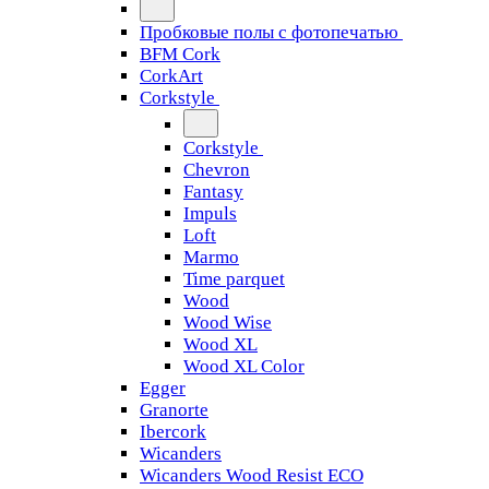
Пробковые полы с фотопечатью
BFM Cork
CorkArt
Corkstyle
Corkstyle
Chevron
Fantasy
Impuls
Loft
Marmo
Time parquet
Wood
Wood Wise
Wood XL
Wood XL Color
Egger
Granorte
Ibercork
Wicanders
Wicanders Wood Resist ECO