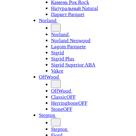
Камень Рок Rock
Натуральный Natural
Паркет Parquet
Norland
Norland
Norland Neowood
Lagom Parquete
Sigrid
Sigrid Plus
Sigrid Superior ABA
Vakre
OffWood
OffWood
ClassicOFF
HerringboneOFF
StoneOFF
Stepton
Stepton
Fjord