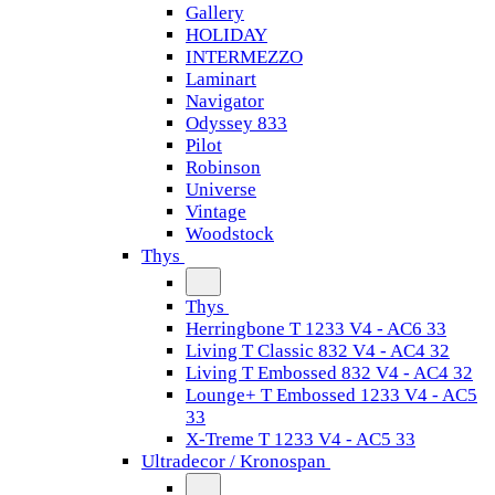
Gallery
HOLIDAY
INTERMEZZO
Laminart
Navigator
Odyssey 833
Pilot
Robinson
Universe
Vintage
Woodstock
Thys
Thys
Herringbone T 1233 V4 - AC6 33
Living T Classic 832 V4 - AC4 32
Living T Embossed 832 V4 - AC4 32
Lounge+ T Embossed 1233 V4 - AC5
33
X-Treme T 1233 V4 - AC5 33
Ultradecor / Kronospan