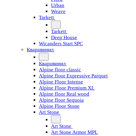
Urban
Weave
Tarkett
Tarkett
Deep House
Wicanders Start SPC
Кварцвинил
Кварцвинил
Alpine floor classic
Alpine floor Expressive Parquet
Alpine Floor Intense
Alpine Floor Premium XL
Alpine floor Real wood
Alpine floor Sequoia
Alpine Floor Stone
Art Stone
Art Stone
Art Stone Armor MPL