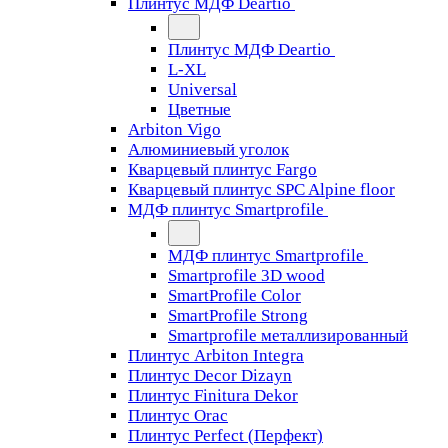
Плинтус МДФ Deartio
Плинтус МДФ Deartio
L-XL
Universal
Цветные
Arbiton Vigo
Алюминиевый уголок
Кварцевый плинтус Fargo
Кварцевый плинтус SPC Alpine floor
МДФ плинтус Smartprofile
МДФ плинтус Smartprofile
Smartprofile 3D wood
SmartProfile Color
SmartProfile Strong
Smartprofile металлизированный
Плинтус Arbiton Integra
Плинтус Decor Dizayn
Плинтус Finitura Dekor
Плинтус Orac
Плинтус Perfect (Перфект)