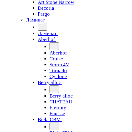
Art Stone Narrow
Decoria
Fargo
Ламинат
Ламинат
Aberhof
Aberhof
Cruise
Storm 4V
Tornado
Сyclone
Berry alloc
Berry alloc
CHATEAU
Eternity
Finesse
Biela CBM