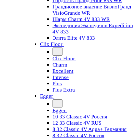
Гордость Прайд Pride 833 WR
Грандиозное видение ВизиоГранд
VisioGrande WR
Шарм Charm 4V 833 WR
Экспедиция Экспедишн Expedition
4V 833
Элита Elite 4V 833
Clix Floor
Clix Floor
Charm
Excellent
Intense
Plus
Plus Extra
Egger
Egger
10 33 Classic 4V Россия
12 33 Classic 4V RUS
8 32 Classic 4V Aqua+ Германия
8 32 Classic 4V Россия