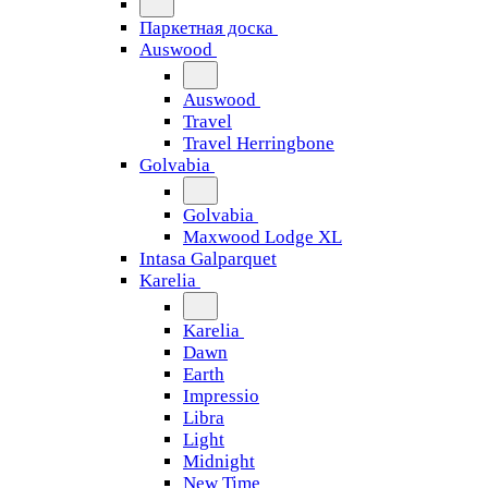
Паркетная доска
Auswood
Auswood
Travel
Travel Herringbone
Golvabia
Golvabia
Maxwood Lodge XL
Intasa Galparquet
Karelia
Karelia
Dawn
Earth
Impressio
Libra
Light
Midnight
New Time