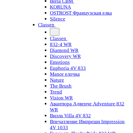
Biela CBM
KORUNA
OSTROST Французская елка
Silence
Classen
Classen
832-4 WR
Diamond WR
Discovery WR
Emotions
Euphoria 4V 833
Manor елочка
Nature
The Brush
Trend
Vision WR
Авантюра Адвенче Adventure 832
WR
Вилла Villa 4V 832
Впечатление Импрешн Impression
4V 1033