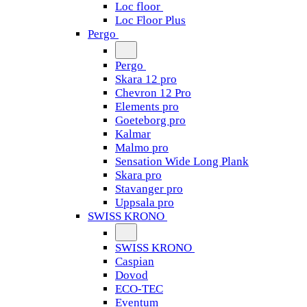
Loc floor
Loc Floor Plus
Pergo
Pergo
Skara 12 pro
Chevron 12 Pro
Elements pro
Goeteborg pro
Kalmar
Malmo pro
Sensation Wide Long Plank
Skara pro
Stavanger pro
Uppsala pro
SWISS KRONO
SWISS KRONO
Caspian
Dovod
ECO-TEC
Eventum