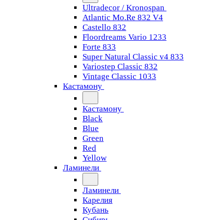
Ultradecor / Kronospan
Atlantic Mo.Re 832 V4
Castello 832
Floordreams Vario 1233
Forte 833
Super Natural Classic v4 833
Variostep Classic 832
Vintage Classic 1033
Кастамону
Кастамону
Black
Blue
Green
Red
Yellow
Ламинели
Ламинели
Карелия
Кубань
Сибирь