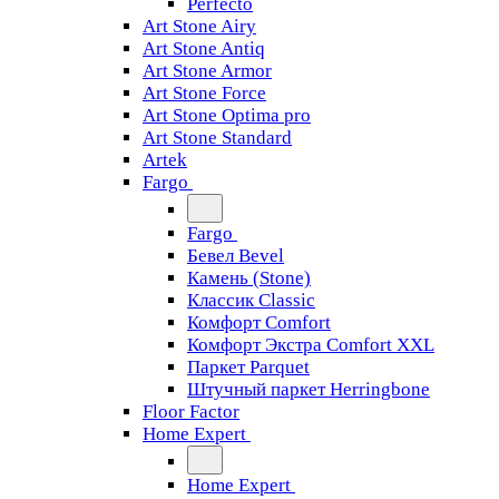
Perfecto
Art Stone Airy
Art Stone Antiq
Art Stone Armor
Art Stone Force
Art Stone Optima pro
Art Stone Standard
Artek
Fargo
Fargo
Бевел Bevel
Камень (Stone)
Классик Classic
Комфорт Comfort
Комфорт Экстра Comfort XXL
Паркет Parquet
Штучный паркет Herringbone
Floor Factor
Home Expert
Home Expert