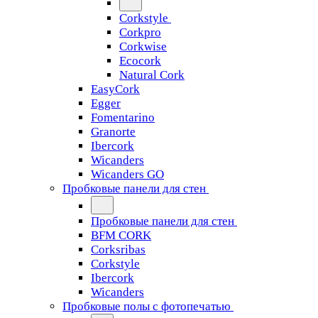
Corkstyle
Corkpro
Corkwise
Ecocork
Natural Cork
EasyCork
Egger
Fomentarino
Granorte
Ibercork
Wicanders
Wicanders GO
Пробковые панели для стен
Пробковые панели для стен
BFM CORK
Corksribas
Corkstyle
Ibercork
Wicanders
Пробковые полы с фотопечатью