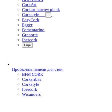
CorkArt
Corkart narrow plank
Corkstyle
EasyCork
Egger
Fomentarino
Granorte
Ibercork
Еще
Пробковые панели для стен
BFM CORK
Corksribas
Corkstyle
Ibercork
Wicanders