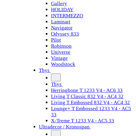
Gallery
HOLIDAY
INTERMEZZO
Laminart
Navigator
Odyssey 833
Pilot
Robinson
Universe
Vintage
Woodstock
Thys
Thys
Herringbone T 1233 V4 - AC6 33
Living T Classic 832 V4 - AC4 32
Living T Embossed 832 V4 - AC4 32
Lounge+ T Embossed 1233 V4 - AC5
33
X-Treme T 1233 V4 - AC5 33
Ultradecor / Kronospan