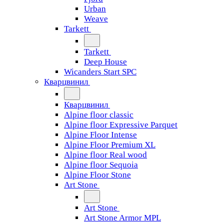
Urban
Weave
Tarkett
Tarkett
Deep House
Wicanders Start SPC
Кварцвинил
Кварцвинил
Alpine floor classic
Alpine floor Expressive Parquet
Alpine Floor Intense
Alpine Floor Premium XL
Alpine floor Real wood
Alpine floor Sequoia
Alpine Floor Stone
Art Stone
Art Stone
Art Stone Armor MPL