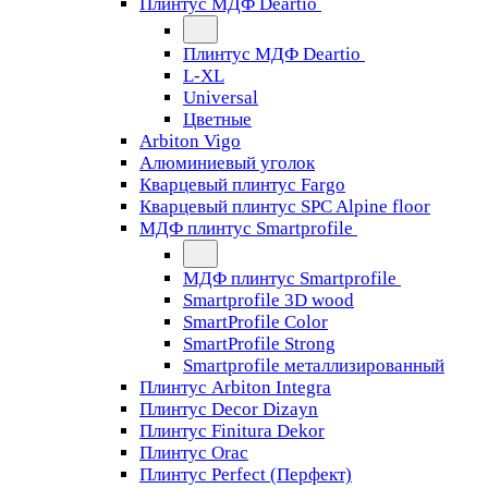
Плинтус МДФ Deartio
Плинтус МДФ Deartio
L-XL
Universal
Цветные
Arbiton Vigo
Алюминиевый уголок
Кварцевый плинтус Fargo
Кварцевый плинтус SPC Alpine floor
МДФ плинтус Smartprofile
МДФ плинтус Smartprofile
Smartprofile 3D wood
SmartProfile Color
SmartProfile Strong
Smartprofile металлизированный
Плинтус Arbiton Integra
Плинтус Decor Dizayn
Плинтус Finitura Dekor
Плинтус Orac
Плинтус Perfect (Перфект)