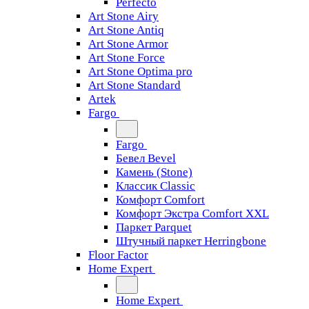
Perfecto
Art Stone Airy
Art Stone Antiq
Art Stone Armor
Art Stone Force
Art Stone Optima pro
Art Stone Standard
Artek
Fargo
Fargo
Бевел Bevel
Камень (Stone)
Классик Classic
Комфорт Comfort
Комфорт Экстра Comfort XXL
Паркет Parquet
Штучный паркет Herringbone
Floor Factor
Home Expert
Home Expert