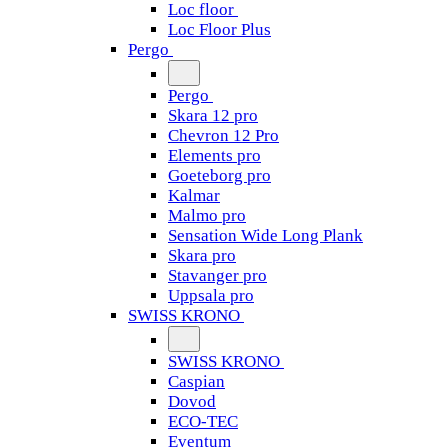
Loc floor
Loc Floor Plus
Pergo
Pergo
Skara 12 pro
Chevron 12 Pro
Elements pro
Goeteborg pro
Kalmar
Malmo pro
Sensation Wide Long Plank
Skara pro
Stavanger pro
Uppsala pro
SWISS KRONO
SWISS KRONO
Caspian
Dovod
ECO-TEC
Eventum