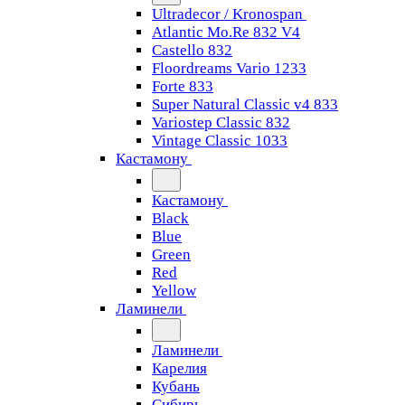
Ultradecor / Kronospan
Atlantic Mo.Re 832 V4
Castello 832
Floordreams Vario 1233
Forte 833
Super Natural Classic v4 833
Variostep Classic 832
Vintage Classic 1033
Кастамону
Кастамону
Black
Blue
Green
Red
Yellow
Ламинели
Ламинели
Карелия
Кубань
Сибирь