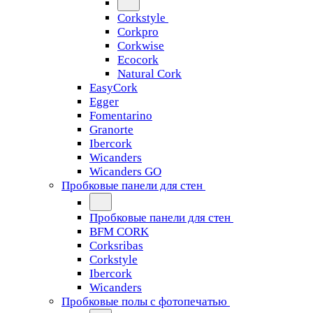
Corkstyle
Corkpro
Corkwise
Ecocork
Natural Cork
EasyCork
Egger
Fomentarino
Granorte
Ibercork
Wicanders
Wicanders GO
Пробковые панели для стен
Пробковые панели для стен
BFM CORK
Corksribas
Corkstyle
Ibercork
Wicanders
Пробковые полы с фотопечатью