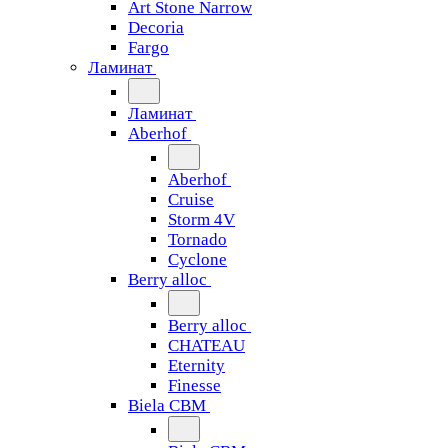
Art Stone Narrow
Decoria
Fargo
Ламинат
Ламинат
Aberhof
Aberhof
Cruise
Storm 4V
Tornado
Сyclone
Berry alloc
Berry alloc
CHATEAU
Eternity
Finesse
Biela CBM