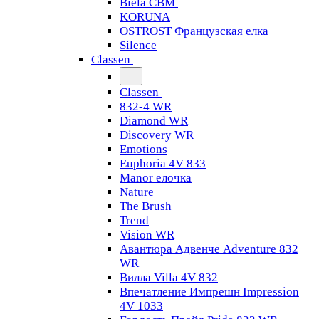
Biela CBM
KORUNA
OSTROST Французская елка
Silence
Classen
Classen
832-4 WR
Diamond WR
Discovery WR
Emotions
Euphoria 4V 833
Manor елочка
Nature
The Brush
Trend
Vision WR
Авантюра Адвенче Adventure 832
WR
Вилла Villa 4V 832
Впечатление Импрешн Impression
4V 1033