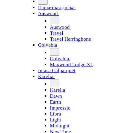
Паркетная доска
Auswood
Auswood
Travel
Travel Herringbone
Golvabia
Golvabia
Maxwood Lodge XL
Intasa Galparquet
Karelia
Karelia
Dawn
Earth
Impressio
Libra
Light
Midnight
New Time