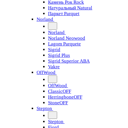
Камень Рок Rock
Натуральный Natural
Паркет Parquet
Norland
Norland
Norland Neowood
Lagom Parquete
Sigrid
Sigrid Plus
Sigrid Superior ABA
Vakre
OffWood
OffWood
ClassicOFF
HerringboneOFF
StoneOFF
Stepton
Stepton
Fjord