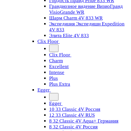
Гордость Прайд Pride 833 WR
Грандиозное видение ВизиоГранд
VisioGrande WR
Шарм Charm 4V 833 WR
Экспедиция Экспедишн Expedition
4V 833
Элита Elite 4V 833
Clix Floor
Clix Floor
Charm
Excellent
Intense
Plus
Plus Extra
Egger
Egger
10 33 Classic 4V Россия
12 33 Classic 4V RUS
8 32 Classic 4V Aqua+ Германия
8 32 Classic 4V Россия