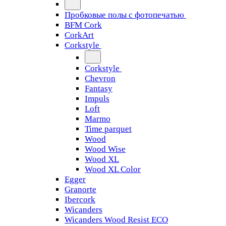
Пробковые полы с фотопечатью
BFM Cork
CorkArt
Corkstyle
Corkstyle
Chevron
Fantasy
Impuls
Loft
Marmo
Time parquet
Wood
Wood Wise
Wood XL
Wood XL Color
Egger
Granorte
Ibercork
Wicanders
Wicanders Wood Resist ECO