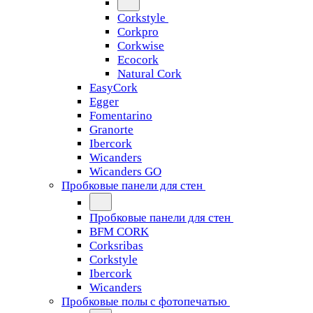
Corkstyle
Corkpro
Corkwise
Ecocork
Natural Cork
EasyCork
Egger
Fomentarino
Granorte
Ibercork
Wicanders
Wicanders GO
Пробковые панели для стен
Пробковые панели для стен
BFM CORK
Corksribas
Corkstyle
Ibercork
Wicanders
Пробковые полы с фотопечатью