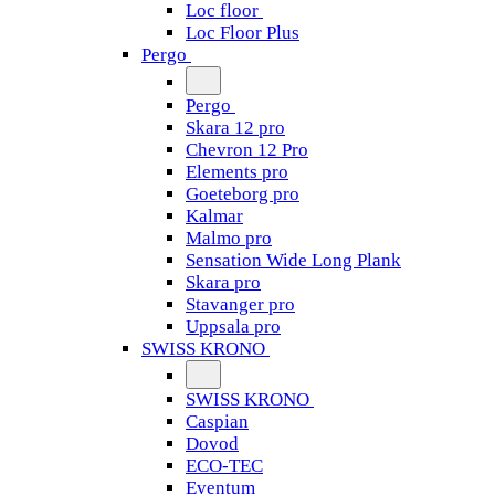
Loc floor
Loc Floor Plus
Pergo
Pergo
Skara 12 pro
Chevron 12 Pro
Elements pro
Goeteborg pro
Kalmar
Malmo pro
Sensation Wide Long Plank
Skara pro
Stavanger pro
Uppsala pro
SWISS KRONO
SWISS KRONO
Caspian
Dovod
ECO-TEC
Eventum