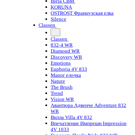
Biela CBM
KORUNA
OSTROST Французская елка
Silence
Classen
Classen
832-4 WR
Diamond WR
Discovery WR
Emotions
Euphoria 4V 833
Manor елочка
Nature
The Brush
Trend
Vision WR
Авантюра Адвенче Adventure 832
WR
Вилла Villa 4V 832
Впечатление Импрешн Impression
4V 1033