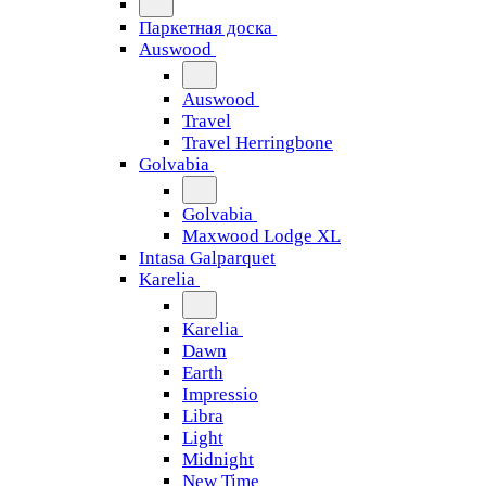
Паркетная доска
Auswood
Auswood
Travel
Travel Herringbone
Golvabia
Golvabia
Maxwood Lodge XL
Intasa Galparquet
Karelia
Karelia
Dawn
Earth
Impressio
Libra
Light
Midnight
New Time