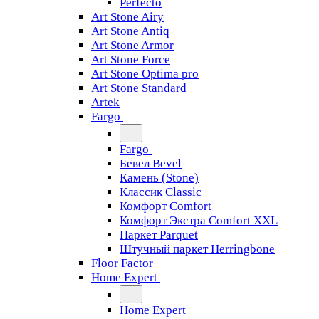
Perfecto
Art Stone Airy
Art Stone Antiq
Art Stone Armor
Art Stone Force
Art Stone Optima pro
Art Stone Standard
Artek
Fargo
Fargo
Бевел Bevel
Камень (Stone)
Классик Classic
Комфорт Comfort
Комфорт Экстра Comfort XXL
Паркет Parquet
Штучный паркет Herringbone
Floor Factor
Home Expert
Home Expert