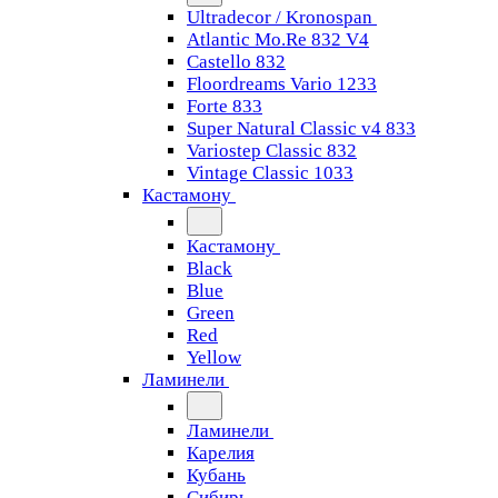
Ultradecor / Kronospan
Atlantic Mo.Re 832 V4
Castello 832
Floordreams Vario 1233
Forte 833
Super Natural Classic v4 833
Variostep Classic 832
Vintage Classic 1033
Кастамону
Кастамону
Black
Blue
Green
Red
Yellow
Ламинели
Ламинели
Карелия
Кубань
Сибирь