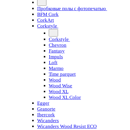
Пробковые полы с фотопечатью
BFM Cork
CorkArt
Corkstyle
Corkstyle
Chevron
Fantasy
Impuls
Loft
Marmo
Time parquet
Wood
Wood Wise
Wood XL
Wood XL Color
Egger
Granorte
Ibercork
Wicanders
Wicanders Wood Resist ECO