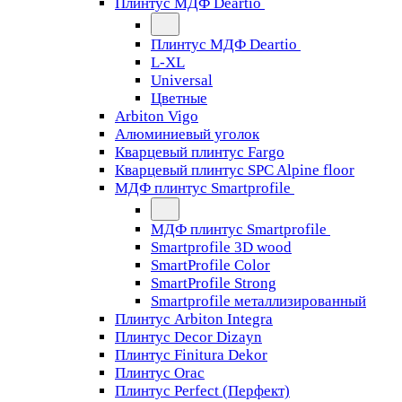
Плинтус МДФ Deartio
Плинтус МДФ Deartio
L-XL
Universal
Цветные
Arbiton Vigo
Алюминиевый уголок
Кварцевый плинтус Fargo
Кварцевый плинтус SPC Alpine floor
МДФ плинтус Smartprofile
МДФ плинтус Smartprofile
Smartprofile 3D wood
SmartProfile Color
SmartProfile Strong
Smartprofile металлизированный
Плинтус Arbiton Integra
Плинтус Decor Dizayn
Плинтус Finitura Dekor
Плинтус Orac
Плинтус Perfect (Перфект)