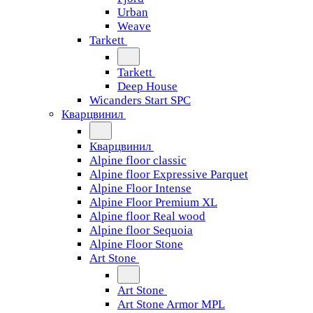
Urban
Weave
Tarkett
Tarkett
Deep House
Wicanders Start SPC
Кварцвинил
Кварцвинил
Alpine floor classic
Alpine floor Expressive Parquet
Alpine Floor Intense
Alpine Floor Premium XL
Alpine floor Real wood
Alpine floor Sequoia
Alpine Floor Stone
Art Stone
Art Stone
Art Stone Armor MPL