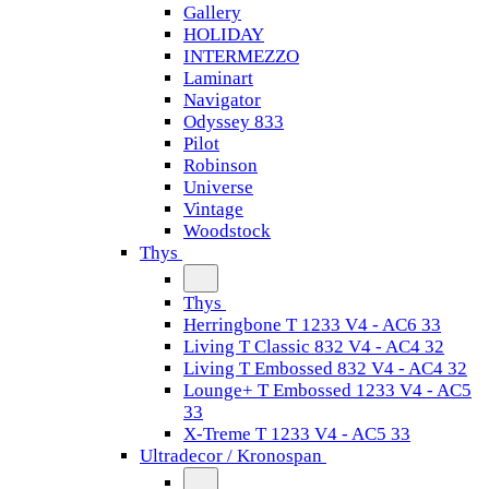
Gallery
HOLIDAY
INTERMEZZO
Laminart
Navigator
Odyssey 833
Pilot
Robinson
Universe
Vintage
Woodstock
Thys
Thys
Herringbone T 1233 V4 - AC6 33
Living T Classic 832 V4 - AC4 32
Living T Embossed 832 V4 - AC4 32
Lounge+ T Embossed 1233 V4 - AC5
33
X-Treme T 1233 V4 - AC5 33
Ultradecor / Kronospan