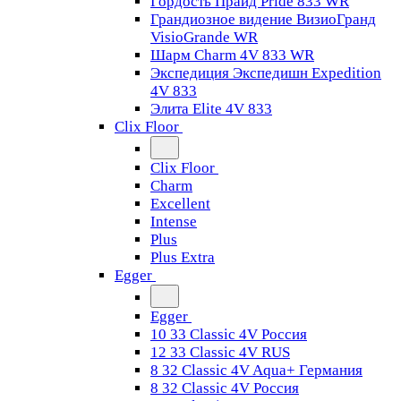
Гордость Прайд Pride 833 WR
Грандиозное видение ВизиоГранд
VisioGrande WR
Шарм Charm 4V 833 WR
Экспедиция Экспедишн Expedition
4V 833
Элита Elite 4V 833
Clix Floor
Clix Floor
Charm
Excellent
Intense
Plus
Plus Extra
Egger
Egger
10 33 Classic 4V Россия
12 33 Classic 4V RUS
8 32 Classic 4V Aqua+ Германия
8 32 Classic 4V Россия