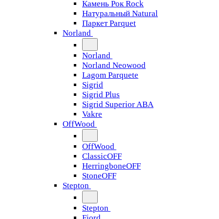
Камень Рок Rock
Натуральный Natural
Паркет Parquet
Norland
Norland
Norland Neowood
Lagom Parquete
Sigrid
Sigrid Plus
Sigrid Superior ABA
Vakre
OffWood
OffWood
ClassicOFF
HerringboneOFF
StoneOFF
Stepton
Stepton
Fjord