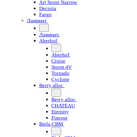
Art Stone Narrow
Decoria
Fargo
Ламинат
Ламинат
Aberhof
Aberhof
Cruise
Storm 4V
Tornado
Сyclone
Berry alloc
Berry alloc
CHATEAU
Eternity
Finesse
Biela CBM