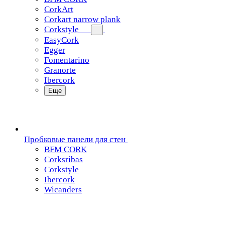
CorkArt
Corkart narrow plank
Corkstyle
EasyCork
Egger
Fomentarino
Granorte
Ibercork
Еще
Пробковые панели для стен
BFM CORK
Corksribas
Corkstyle
Ibercork
Wicanders