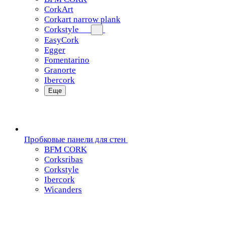
CorkArt
Corkart narrow plank
Corkstyle
EasyCork
Egger
Fomentarino
Granorte
Ibercork
Еще
Пробковые панели для стен
BFM CORK
Corksribas
Corkstyle
Ibercork
Wicanders