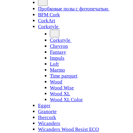
Пробковые полы с фотопечатью
BFM Cork
CorkArt
Corkstyle
Corkstyle
Chevron
Fantasy
Impuls
Loft
Marmo
Time parquet
Wood
Wood Wise
Wood XL
Wood XL Color
Egger
Granorte
Ibercork
Wicanders
Wicanders Wood Resist ECO