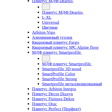
Плинтус МДФ Deartio
Плинтус МДФ Deartio
L-XL
Universal
Цветные
Arbiton Vigo
Алюминиевый уголок
Кварцевый плинтус Fargo
Кварцевый плинтус SPC Alpine floor
МДФ плинтус Smartprofile
МДФ плинтус Smartprofile
Smartprofile 3D wood
SmartProfile Color
SmartProfile Strong
Smartprofile металлизированный
Плинтус Arbiton Integra
Плинтус Decor Dizayn
Плинтус Finitura Dekor
Плинтус Orac
Плинтус Perfect (Перфект)