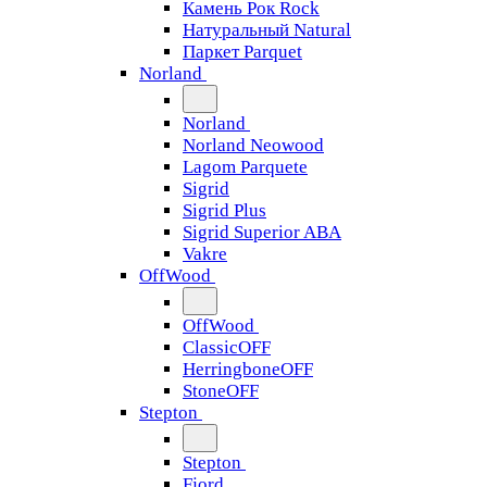
Камень Рок Rock
Натуральный Natural
Паркет Parquet
Norland
Norland
Norland Neowood
Lagom Parquete
Sigrid
Sigrid Plus
Sigrid Superior ABA
Vakre
OffWood
OffWood
ClassicOFF
HerringboneOFF
StoneOFF
Stepton
Stepton
Fjord