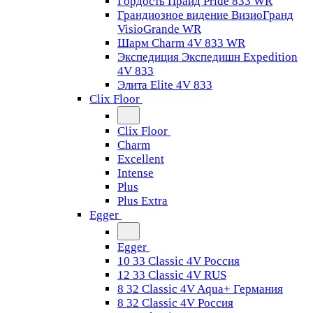
Гордость Прайд Pride 833 WR
Грандиозное видение ВизиоГранд
VisioGrande WR
Шарм Charm 4V 833 WR
Экспедиция Экспедишн Expedition
4V 833
Элита Elite 4V 833
Clix Floor
Clix Floor
Charm
Excellent
Intense
Plus
Plus Extra
Egger
Egger
10 33 Classic 4V Россия
12 33 Classic 4V RUS
8 32 Classic 4V Aqua+ Германия
8 32 Classic 4V Россия