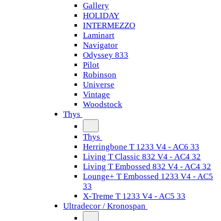
Gallery
HOLIDAY
INTERMEZZO
Laminart
Navigator
Odyssey 833
Pilot
Robinson
Universe
Vintage
Woodstock
Thys
Thys
Herringbone T 1233 V4 - AC6 33
Living T Classic 832 V4 - AC4 32
Living T Embossed 832 V4 - AC4 32
Lounge+ T Embossed 1233 V4 - AC5
33
X-Treme T 1233 V4 - AC5 33
Ultradecor / Kronospan