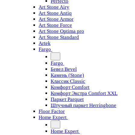
Perfecto
Art Stone Airy
Art Stone Antiq
Art Stone Armor
Art Stone Force
Art Stone Optima pro
Art Stone Standard
Artek
Fargo
Fargo
Бевел Bevel
Камень (Stone)
Классик Classic
Комфорт Comfort
Комфорт Экстра Comfort XXL
Паркет Parquet
Штучный паркет Herringbone
Floor Factor
Home Expert
Home Expert