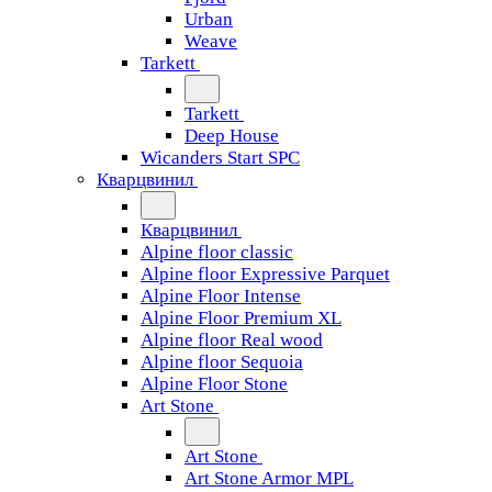
Urban
Weave
Tarkett
Tarkett
Deep House
Wicanders Start SPC
Кварцвинил
Кварцвинил
Alpine floor classic
Alpine floor Expressive Parquet
Alpine Floor Intense
Alpine Floor Premium XL
Alpine floor Real wood
Alpine floor Sequoia
Alpine Floor Stone
Art Stone
Art Stone
Art Stone Armor MPL