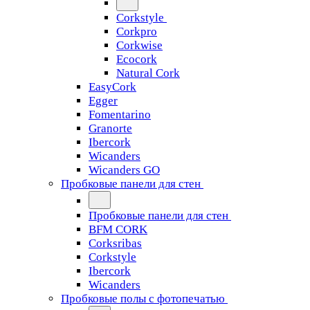
Corkstyle
Corkpro
Corkwise
Ecocork
Natural Cork
EasyCork
Egger
Fomentarino
Granorte
Ibercork
Wicanders
Wicanders GO
Пробковые панели для стен
Пробковые панели для стен
BFM CORK
Corksribas
Corkstyle
Ibercork
Wicanders
Пробковые полы с фотопечатью