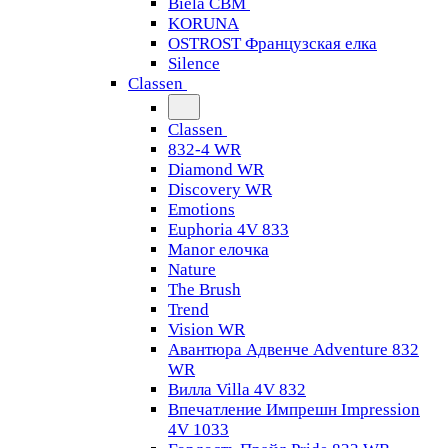
Biela CBM
KORUNA
OSTROST Французская елка
Silence
Classen
Classen
832-4 WR
Diamond WR
Discovery WR
Emotions
Euphoria 4V 833
Manor елочка
Nature
The Brush
Trend
Vision WR
Авантюра Адвенче Adventure 832
WR
Вилла Villa 4V 832
Впечатление Импрешн Impression
4V 1033