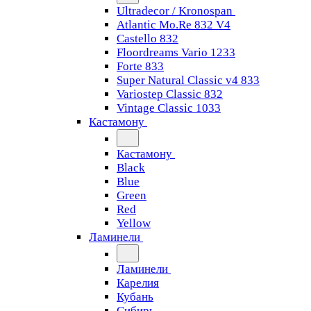
Ultradecor / Kronospan
Atlantic Mo.Re 832 V4
Castello 832
Floordreams Vario 1233
Forte 833
Super Natural Classic v4 833
Variostep Classic 832
Vintage Classic 1033
Кастамону
Кастамону
Black
Blue
Green
Red
Yellow
Ламинели
Ламинели
Карелия
Кубань
Сибирь