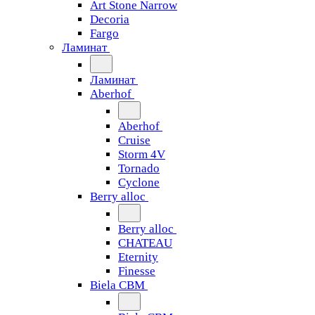
Art Stone Narrow
Decoria
Fargo
Ламинат
Ламинат
Aberhof
Aberhof
Cruise
Storm 4V
Tornado
Сyclone
Berry alloc
Berry alloc
CHATEAU
Eternity
Finesse
Biela CBM