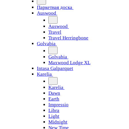
Паркетная доска
Auswood
Auswood
Travel
Travel Herringbone
Golvabia
Golvabia
Maxwood Lodge XL
Intasa Galparquet
Karelia
Karelia
Dawn
Earth
Impressio
Libra
Light
Midnight
New Time