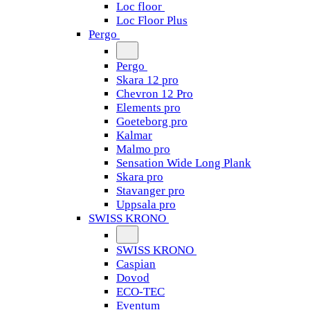
Loc floor
Loc Floor Plus
Pergo
Pergo
Skara 12 pro
Chevron 12 Pro
Elements pro
Goeteborg pro
Kalmar
Malmo pro
Sensation Wide Long Plank
Skara pro
Stavanger pro
Uppsala pro
SWISS KRONO
SWISS KRONO
Caspian
Dovod
ECO-TEC
Eventum