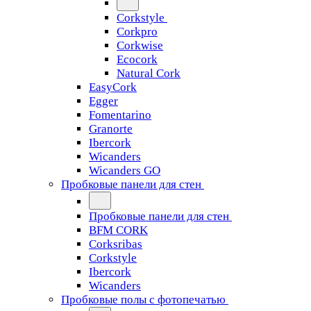
Corkstyle
Corkpro
Corkwise
Ecocork
Natural Cork
EasyCork
Egger
Fomentarino
Granorte
Ibercork
Wicanders
Wicanders GO
Пробковые панели для стен
Пробковые панели для стен
BFM CORK
Corksribas
Corkstyle
Ibercork
Wicanders
Пробковые полы с фотопечатью