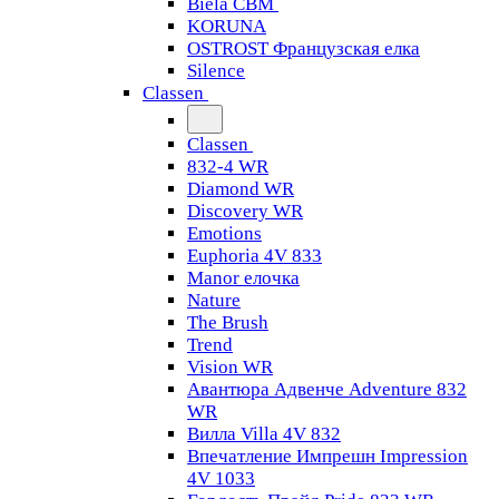
Biela CBM
KORUNA
OSTROST Французская елка
Silence
Classen
Classen
832-4 WR
Diamond WR
Discovery WR
Emotions
Euphoria 4V 833
Manor елочка
Nature
The Brush
Trend
Vision WR
Авантюра Адвенче Adventure 832
WR
Вилла Villa 4V 832
Впечатление Импрешн Impression
4V 1033