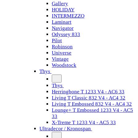
Gallery
HOLIDAY
INTERMEZZO
Laminart
Navigator
Odyssey 833
Pilot
Robinson
Universe
Vintage
Woodstock
Thys
Thys
Herringbone T 1233 V4 - AC6 33
Living T Classic 832 V4 - AC4 32
Living T Embossed 832 V4 - AC4 32
Lounge+ T Embossed 1233 V4 - AC5
33
X-Treme T 1233 V4 - AC5 33
Ultradecor / Kronospan