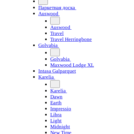
Паркетная доска
Auswood
Auswood
Travel
Travel Herringbone
Golvabia
Golvabia
Maxwood Lodge XL
Intasa Galparquet
Karelia
Karelia
Dawn
Earth
Impressio
Libra
Light
Midnight
New Time