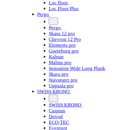
Loc floor
Loc Floor Plus
Pergo
Pergo
Skara 12 pro
Chevron 12 Pro
Elements pro
Goeteborg pro
Kalmar
Malmo pro
Sensation Wide Long Plank
Skara pro
Stavanger pro
Uppsala pro
SWISS KRONO
SWISS KRONO
Caspian
Dovod
ECO-TEC
Eventum