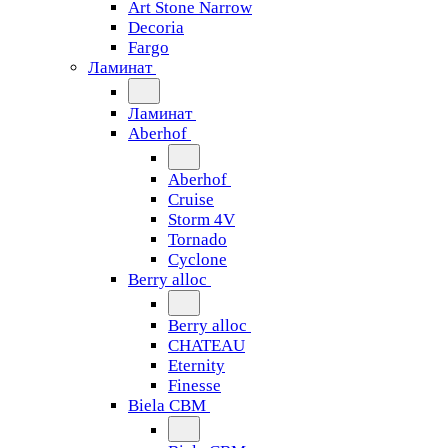
Art Stone Narrow
Decoria
Fargo
Ламинат
Ламинат
Aberhof
Aberhof
Cruise
Storm 4V
Tornado
Сyclone
Berry alloc
Berry alloc
CHATEAU
Eternity
Finesse
Biela CBM