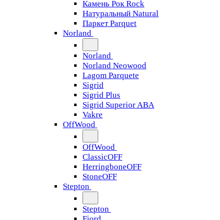
Камень Рок Rock
Натуральный Natural
Паркет Parquet
Norland
Norland
Norland Neowood
Lagom Parquete
Sigrid
Sigrid Plus
Sigrid Superior ABA
Vakre
OffWood
OffWood
ClassicOFF
HerringboneOFF
StoneOFF
Stepton
Stepton
Fjord