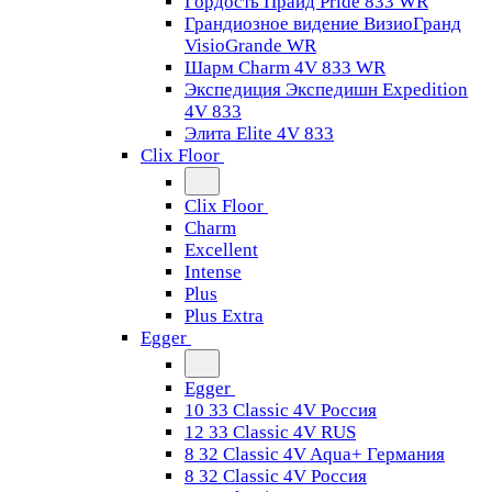
Гордость Прайд Pride 833 WR
Грандиозное видение ВизиоГранд
VisioGrande WR
Шарм Charm 4V 833 WR
Экспедиция Экспедишн Expedition
4V 833
Элита Elite 4V 833
Clix Floor
Clix Floor
Charm
Excellent
Intense
Plus
Plus Extra
Egger
Egger
10 33 Classic 4V Россия
12 33 Classic 4V RUS
8 32 Classic 4V Aqua+ Германия
8 32 Classic 4V Россия