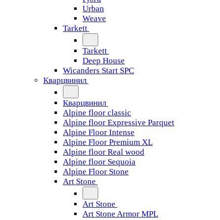
Urban
Weave
Tarkett
Tarkett
Deep House
Wicanders Start SPC
Кварцвинил
Кварцвинил
Alpine floor classic
Alpine floor Expressive Parquet
Alpine Floor Intense
Alpine Floor Premium XL
Alpine floor Real wood
Alpine floor Sequoia
Alpine Floor Stone
Art Stone
Art Stone
Art Stone Armor MPL