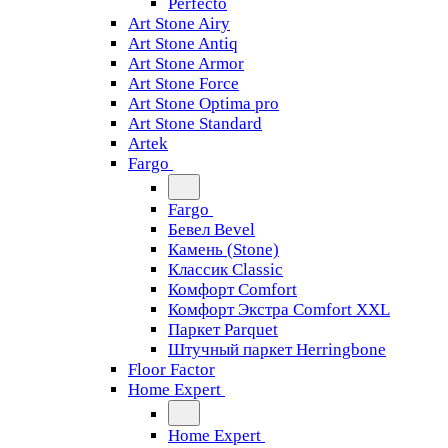
Perfecto
Art Stone Airy
Art Stone Antiq
Art Stone Armor
Art Stone Force
Art Stone Optima pro
Art Stone Standard
Artek
Fargo
Fargo
Бевел Bevel
Камень (Stone)
Классик Classic
Комфорт Comfort
Комфорт Экстра Comfort XXL
Паркет Parquet
Штучный паркет Herringbone
Floor Factor
Home Expert
Home Expert