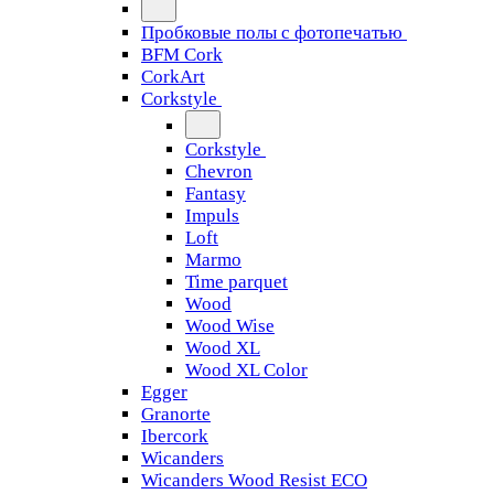
Пробковые полы с фотопечатью
BFM Cork
CorkArt
Corkstyle
Corkstyle
Chevron
Fantasy
Impuls
Loft
Marmo
Time parquet
Wood
Wood Wise
Wood XL
Wood XL Color
Egger
Granorte
Ibercork
Wicanders
Wicanders Wood Resist ECO