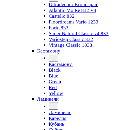
Ultradecor / Kronospan
Atlantic Mo.Re 832 V4
Castello 832
Floordreams Vario 1233
Forte 833
Super Natural Classic v4 833
Variostep Classic 832
Vintage Classic 1033
Кастамону
Кастамону
Black
Blue
Green
Red
Yellow
Ламинели
Ламинели
Карелия
Кубань
Сибирь