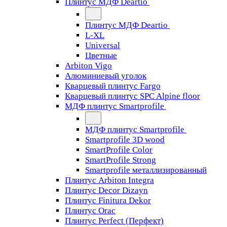
Плинтус МДФ Deartio
Плинтус МДФ Deartio
L-XL
Universal
Цветные
Arbiton Vigo
Алюминиевый уголок
Кварцевый плинтус Fargo
Кварцевый плинтус SPC Alpine floor
МДФ плинтус Smartprofile
МДФ плинтус Smartprofile
Smartprofile 3D wood
SmartProfile Color
SmartProfile Strong
Smartprofile металлизированный
Плинтус Arbiton Integra
Плинтус Decor Dizayn
Плинтус Finitura Dekor
Плинтус Orac
Плинтус Perfect (Перфект)