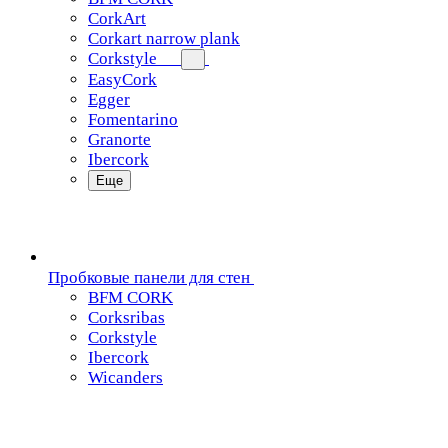
CorkArt
Corkart narrow plank
Corkstyle
EasyCork
Egger
Fomentarino
Granorte
Ibercork
Еще
Пробковые панели для стен
BFM CORK
Corksribas
Corkstyle
Ibercork
Wicanders