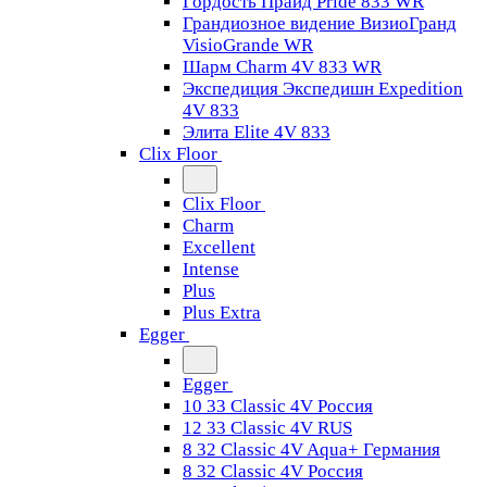
Гордость Прайд Pride 833 WR
Грандиозное видение ВизиоГранд
VisioGrande WR
Шарм Charm 4V 833 WR
Экспедиция Экспедишн Expedition
4V 833
Элита Elite 4V 833
Clix Floor
Clix Floor
Charm
Excellent
Intense
Plus
Plus Extra
Egger
Egger
10 33 Classic 4V Россия
12 33 Classic 4V RUS
8 32 Classic 4V Aqua+ Германия
8 32 Classic 4V Россия