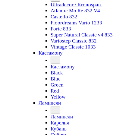
Ultradecor / Kronospan
Atlantic Mo.Re 832 V4
Castello 832
Floordreams Vario 1233
Forte 833
Super Natural Classic v4 833
Variostep Classic 832
Vintage Classic 1033
Кастамону
Кастамону
Black
Blue
Green
Red
Yellow
Ламинели
Ламинели
Карелия
Кубань
Сибирь