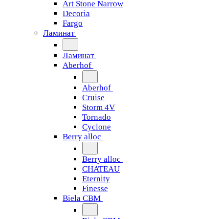
Art Stone Narrow
Decoria
Fargo
Ламинат
Ламинат
Aberhof
Aberhof
Cruise
Storm 4V
Tornado
Сyclone
Berry alloc
Berry alloc
CHATEAU
Eternity
Finesse
Biela CBM