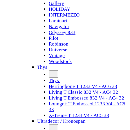
Gallery
HOLIDAY
INTERMEZZO
Laminart
Navigator
Odyssey 833
Pilot
Robinson
Universe
Vintage
Woodstock
Thys
Thys
Herringbone T 1233 V4 - AC6 33
Living T Classic 832 V4 - AC4 32
Living T Embossed 832 V4 - AC4 32
Lounge+ T Embossed 1233 V4 - AC5
33
X-Treme T 1233 V4 - AC5 33
Ultradecor / Kronospan