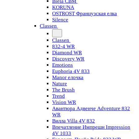
Biela CBM
KORUNA
OSTROST Французская елка
Silence
Classen
Classen
832-4 WR
Diamond WR
Discovery WR
Emotions
Euphoria 4V 833
Manor елочка
Nature
The Brush
Trend
Vision WR
Авантюра Адвенче Adventure 832
WR
Вилла Villa 4V 832
Впечатление Импрешн Impression
4V 1033