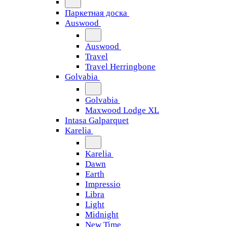
Паркетная доска
Auswood
Auswood
Travel
Travel Herringbone
Golvabia
Golvabia
Maxwood Lodge XL
Intasa Galparquet
Karelia
Karelia
Dawn
Earth
Impressio
Libra
Light
Midnight
New Time