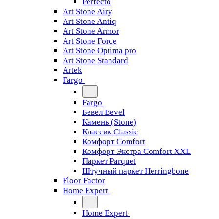
Perfecto
Art Stone Airy
Art Stone Antiq
Art Stone Armor
Art Stone Force
Art Stone Optima pro
Art Stone Standard
Artek
Fargo
Fargo
Бевел Bevel
Камень (Stone)
Классик Classic
Комфорт Comfort
Комфорт Экстра Comfort XXL
Паркет Parquet
Штучный паркет Herringbone
Floor Factor
Home Expert
Home Expert