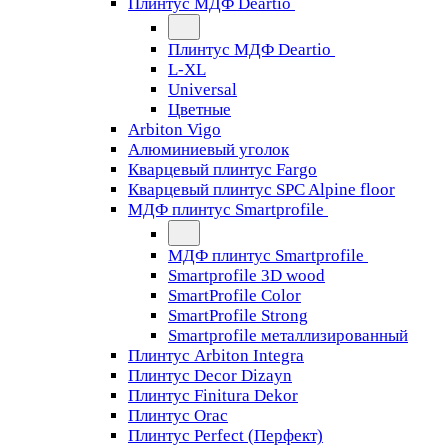
Плинтус МДФ Deartio
Плинтус МДФ Deartio
L-XL
Universal
Цветные
Arbiton Vigo
Алюминиевый уголок
Кварцевый плинтус Fargo
Кварцевый плинтус SPC Alpine floor
МДФ плинтус Smartprofile
МДФ плинтус Smartprofile
Smartprofile 3D wood
SmartProfile Color
SmartProfile Strong
Smartprofile металлизированный
Плинтус Arbiton Integra
Плинтус Decor Dizayn
Плинтус Finitura Dekor
Плинтус Orac
Плинтус Perfect (Перфект)