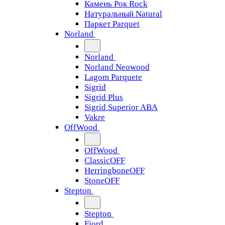
Камень Рок Rock
Натуральный Natural
Паркет Parquet
Norland
Norland
Norland Neowood
Lagom Parquete
Sigrid
Sigrid Plus
Sigrid Superior ABA
Vakre
OffWood
OffWood
ClassicOFF
HerringboneOFF
StoneOFF
Stepton
Stepton
Fjord