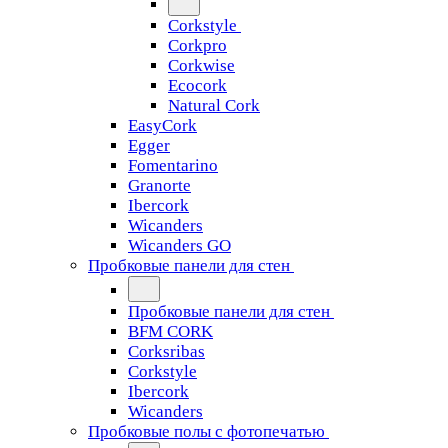
Corkstyle
Corkpro
Corkwise
Ecocork
Natural Cork
EasyCork
Egger
Fomentarino
Granorte
Ibercork
Wicanders
Wicanders GO
Пробковые панели для стен
Пробковые панели для стен
BFM CORK
Corksribas
Corkstyle
Ibercork
Wicanders
Пробковые полы с фотопечатью