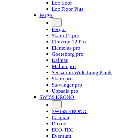
Loc floor
Loc Floor Plus
Pergo
Pergo
Skara 12 pro
Chevron 12 Pro
Elements pro
Goeteborg pro
Kalmar
Malmo pro
Sensation Wide Long Plank
Skara pro
Stavanger pro
Uppsala pro
SWISS KRONO
SWISS KRONO
Caspian
Dovod
ECO-TEC
Eventum