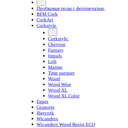
Пробковые полы с фотопечатью
BFM Cork
CorkArt
Corkstyle
Corkstyle
Chevron
Fantasy
Impuls
Loft
Marmo
Time parquet
Wood
Wood Wise
Wood XL
Wood XL Color
Egger
Granorte
Ibercork
Wicanders
Wicanders Wood Resist ECO