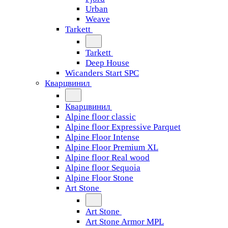
Urban
Weave
Tarkett
Tarkett
Deep House
Wicanders Start SPC
Кварцвинил
Кварцвинил
Alpine floor classic
Alpine floor Expressive Parquet
Alpine Floor Intense
Alpine Floor Premium XL
Alpine floor Real wood
Alpine floor Sequoia
Alpine Floor Stone
Art Stone
Art Stone
Art Stone Armor MPL