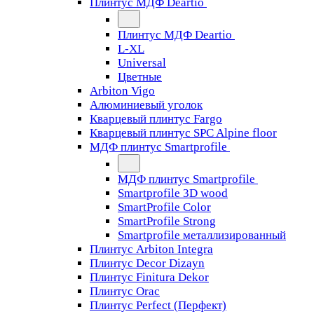
Плинтус МДФ Deartio
Плинтус МДФ Deartio
L-XL
Universal
Цветные
Arbiton Vigo
Алюминиевый уголок
Кварцевый плинтус Fargo
Кварцевый плинтус SPC Alpine floor
МДФ плинтус Smartprofile
МДФ плинтус Smartprofile
Smartprofile 3D wood
SmartProfile Color
SmartProfile Strong
Smartprofile металлизированный
Плинтус Arbiton Integra
Плинтус Decor Dizayn
Плинтус Finitura Dekor
Плинтус Orac
Плинтус Perfect (Перфект)