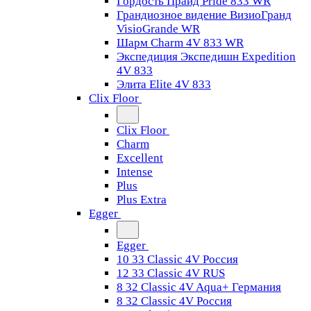
Гордость Прайд Pride 833 WR
Грандиозное видение ВизиоГранд
VisioGrande WR
Шарм Charm 4V 833 WR
Экспедиция Экспедишн Expedition
4V 833
Элита Elite 4V 833
Clix Floor
Clix Floor
Charm
Excellent
Intense
Plus
Plus Extra
Egger
Egger
10 33 Classic 4V Россия
12 33 Classic 4V RUS
8 32 Classic 4V Aqua+ Германия
8 32 Classic 4V Россия