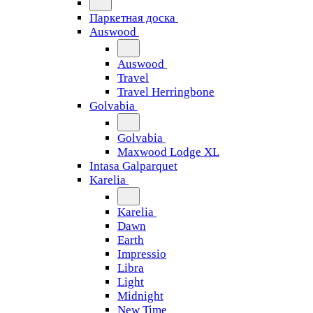
Паркетная доска
Auswood
Auswood
Travel
Travel Herringbone
Golvabia
Golvabia
Maxwood Lodge XL
Intasa Galparquet
Karelia
Karelia
Dawn
Earth
Impressio
Libra
Light
Midnight
New Time