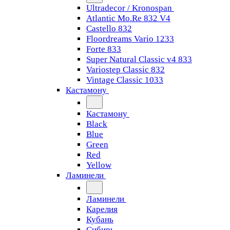
Ultradecor / Kronospan
Atlantic Mo.Re 832 V4
Castello 832
Floordreams Vario 1233
Forte 833
Super Natural Classic v4 833
Variostep Classic 832
Vintage Classic 1033
Кастамону
Кастамону
Black
Blue
Green
Red
Yellow
Ламинели
Ламинели
Карелия
Кубань
Сибирь