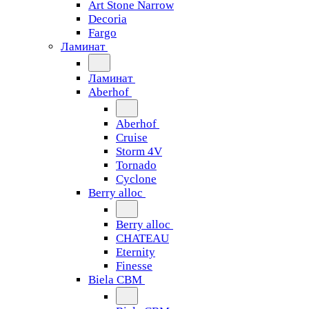
Art Stone Narrow
Decoria
Fargo
Ламинат
Ламинат
Aberhof
Aberhof
Cruise
Storm 4V
Tornado
Сyclone
Berry alloc
Berry alloc
CHATEAU
Eternity
Finesse
Biela CBM