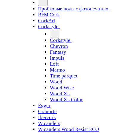
Пробковые полы с фотопечатью
BFM Cork
CorkArt
Corkstyle
Corkstyle
Chevron
Fantasy
Impuls
Loft
Marmo
Time parquet
Wood
Wood Wise
Wood XL
Wood XL Color
Egger
Granorte
Ibercork
Wicanders
Wicanders Wood Resist ECO