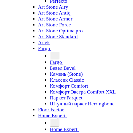
Perfecto
Art Stone Airy
Art Stone Antiq
Art Stone Armor
Art Stone Force
Art Stone Optima pro
Art Stone Standard
Artek
Fargo
Fargo
Бевел Bevel
Камень (Stone)
Классик Classic
Комфорт Comfort
Комфорт Экстра Comfort XXL
Паркет Parquet
Штучный паркет Herringbone
Floor Factor
Home Expert
Home Expert