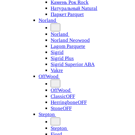
Камень Рок Rock
Натуральный Natural
Паркет Parquet
Norland
Norland
Norland Neowood
Lagom Parquete
Sigrid
Sigrid Plus
Sigrid Superior ABA
Vakre
OffWood
OffWood
ClassicOFF
HerringboneOFF
StoneOFF
Stepton
Stepton
Fjord