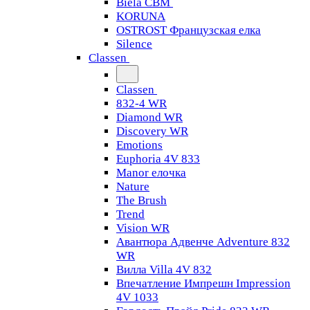
Biela CBM
KORUNA
OSTROST Французская елка
Silence
Classen
Classen
832-4 WR
Diamond WR
Discovery WR
Emotions
Euphoria 4V 833
Manor елочка
Nature
The Brush
Trend
Vision WR
Авантюра Адвенче Adventure 832
WR
Вилла Villa 4V 832
Впечатление Импрешн Impression
4V 1033