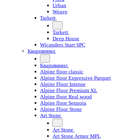
Urban
Weave
Tarkett
Tarkett
Deep House
Wicanders Start SPC
Кварцвинил
Кварцвинил
Alpine floor classic
Alpine floor Expressive Parquet
Alpine Floor Intense
Alpine Floor Premium XL
Alpine floor Real wood
Alpine floor Sequoia
Alpine Floor Stone
Art Stone
Art Stone
Art Stone Armor MPL