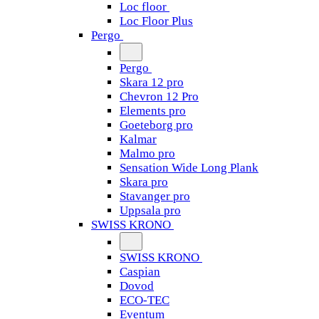
Loc floor
Loc Floor Plus
Pergo
Pergo
Skara 12 pro
Chevron 12 Pro
Elements pro
Goeteborg pro
Kalmar
Malmo pro
Sensation Wide Long Plank
Skara pro
Stavanger pro
Uppsala pro
SWISS KRONO
SWISS KRONO
Caspian
Dovod
ECO-TEC
Eventum