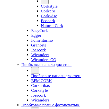
Corkstyle
Corkpro
Corkwise
Ecocork
Natural Cork
EasyCork
Egger
Fomentarino
Granorte
Ibercork
Wicanders
Wicanders GO
Пробковые панели для стен
Пробковые панели для стен
BFM CORK
Corksribas
Corkstyle
Ibercork
Wicanders
Пробковые полы с фотопечатью