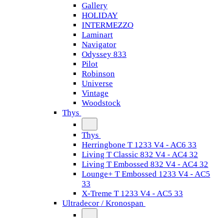
Gallery
HOLIDAY
INTERMEZZO
Laminart
Navigator
Odyssey 833
Pilot
Robinson
Universe
Vintage
Woodstock
Thys
Thys
Herringbone T 1233 V4 - AC6 33
Living T Classic 832 V4 - AC4 32
Living T Embossed 832 V4 - AC4 32
Lounge+ T Embossed 1233 V4 - AC5
33
X-Treme T 1233 V4 - AC5 33
Ultradecor / Kronospan