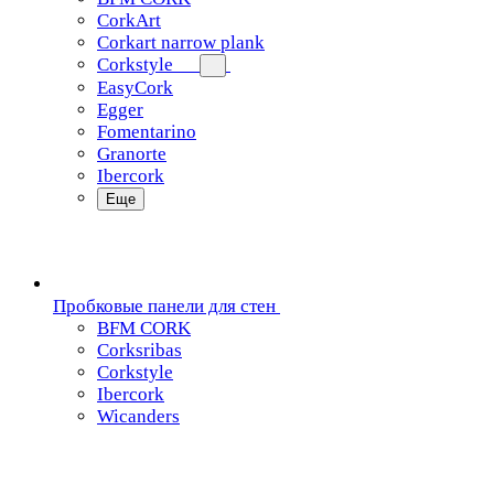
CorkArt
Corkart narrow plank
Corkstyle
EasyCork
Egger
Fomentarino
Granorte
Ibercork
Еще
Пробковые панели для стен
BFM CORK
Corksribas
Corkstyle
Ibercork
Wicanders