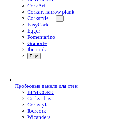
CorkArt
Corkart narrow plank
Corkstyle
EasyCork
Egger
Fomentarino
Granorte
Ibercork
Еще
Пробковые панели для стен
BFM CORK
Corksribas
Corkstyle
Ibercork
Wicanders