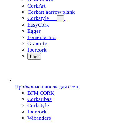
CorkArt
Corkart narrow plank
Corkstyle
EasyCork
Egger
Fomentarino
Granorte
Ibercork
Еще
Пробковые панели для стен
BFM CORK
Corksribas
Corkstyle
Ibercork
Wicanders