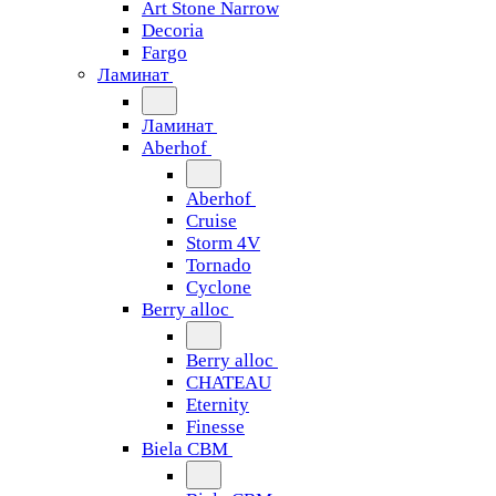
Art Stone Narrow
Decoria
Fargo
Ламинат
Ламинат
Aberhof
Aberhof
Cruise
Storm 4V
Tornado
Сyclone
Berry alloc
Berry alloc
CHATEAU
Eternity
Finesse
Biela CBM