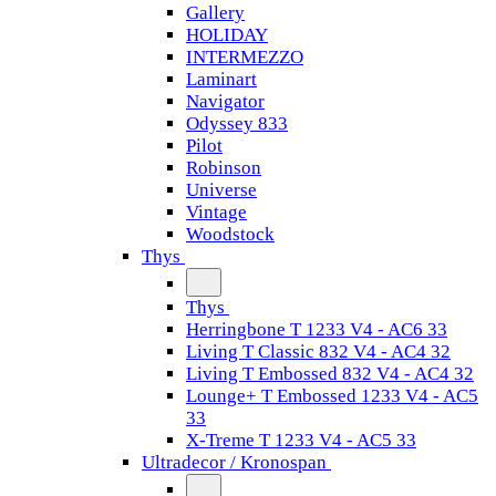
Gallery
HOLIDAY
INTERMEZZO
Laminart
Navigator
Odyssey 833
Pilot
Robinson
Universe
Vintage
Woodstock
Thys
Thys
Herringbone T 1233 V4 - AC6 33
Living T Classic 832 V4 - AC4 32
Living T Embossed 832 V4 - AC4 32
Lounge+ T Embossed 1233 V4 - AC5
33
X-Treme T 1233 V4 - AC5 33
Ultradecor / Kronospan