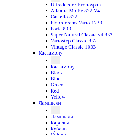
Ultradecor / Kronospan
Atlantic Mo.Re 832 V4
Castello 832
Floordreams Vario 1233
Forte 833
Super Natural Classic v4 833
Variostep Classic 832
Vintage Classic 1033
Кастамону
Кастамону
Black
Blue
Green
Red
Yellow
Ламинели
Ламинели
Карелия
Кубань
Сибирь