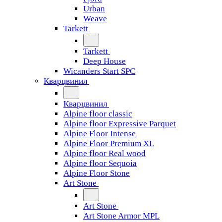
Urban
Weave
Tarkett
Tarkett
Deep House
Wicanders Start SPC
Кварцвинил
Кварцвинил
Alpine floor classic
Alpine floor Expressive Parquet
Alpine Floor Intense
Alpine Floor Premium XL
Alpine floor Real wood
Alpine floor Sequoia
Alpine Floor Stone
Art Stone
Art Stone
Art Stone Armor MPL