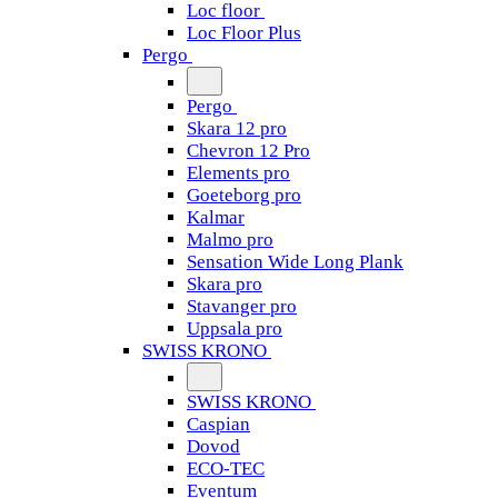
Loc floor
Loc Floor Plus
Pergo
Pergo
Skara 12 pro
Chevron 12 Pro
Elements pro
Goeteborg pro
Kalmar
Malmo pro
Sensation Wide Long Plank
Skara pro
Stavanger pro
Uppsala pro
SWISS KRONO
SWISS KRONO
Caspian
Dovod
ECO-TEC
Eventum