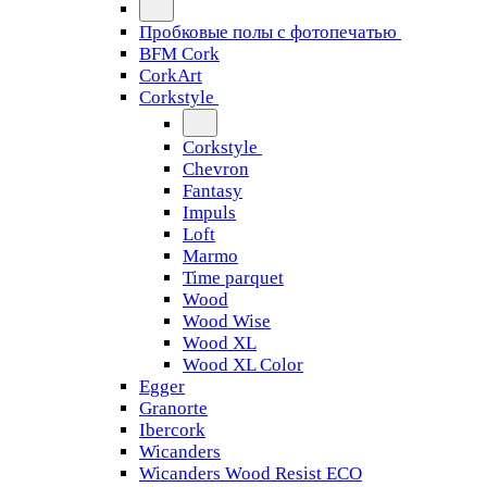
Пробковые полы с фотопечатью
BFM Cork
CorkArt
Corkstyle
Corkstyle
Chevron
Fantasy
Impuls
Loft
Marmo
Time parquet
Wood
Wood Wise
Wood XL
Wood XL Color
Egger
Granorte
Ibercork
Wicanders
Wicanders Wood Resist ECO