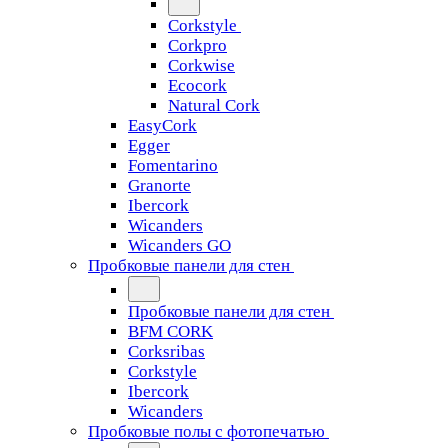
Corkstyle
Corkpro
Corkwise
Ecocork
Natural Cork
EasyCork
Egger
Fomentarino
Granorte
Ibercork
Wicanders
Wicanders GO
Пробковые панели для стен
Пробковые панели для стен
BFM CORK
Corksribas
Corkstyle
Ibercork
Wicanders
Пробковые полы с фотопечатью