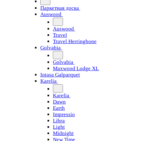
Паркетная доска
Auswood
Auswood
Travel
Travel Herringbone
Golvabia
Golvabia
Maxwood Lodge XL
Intasa Galparquet
Karelia
Karelia
Dawn
Earth
Impressio
Libra
Light
Midnight
New Time