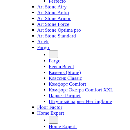
Perfecto
Art Stone Airy
Art Stone Antiq
Art Stone Armor
Art Stone Force
Art Stone Optima pro
Art Stone Standard
Artek
Fargo
Fargo
Бевел Bevel
Камень (Stone)
Классик Classic
Комфорт Comfort
Комфорт Экстра Comfort XXL
Паркет Parquet
Штучный паркет Herringbone
Floor Factor
Home Expert
Home Expert