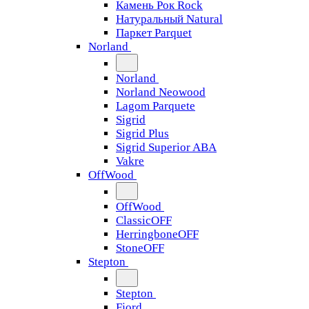
Камень Рок Rock
Натуральный Natural
Паркет Parquet
Norland
Norland
Norland Neowood
Lagom Parquete
Sigrid
Sigrid Plus
Sigrid Superior ABA
Vakre
OffWood
OffWood
ClassicOFF
HerringboneOFF
StoneOFF
Stepton
Stepton
Fjord