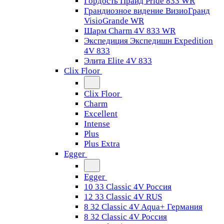
Гордость Прайд Pride 833 WR
Грандиозное видение ВизиоГранд
VisioGrande WR
Шарм Charm 4V 833 WR
Экспедиция Экспедишн Expedition
4V 833
Элита Elite 4V 833
Clix Floor
Clix Floor
Charm
Excellent
Intense
Plus
Plus Extra
Egger
Egger
10 33 Classic 4V Россия
12 33 Classic 4V RUS
8 32 Classic 4V Aqua+ Германия
8 32 Classic 4V Россия