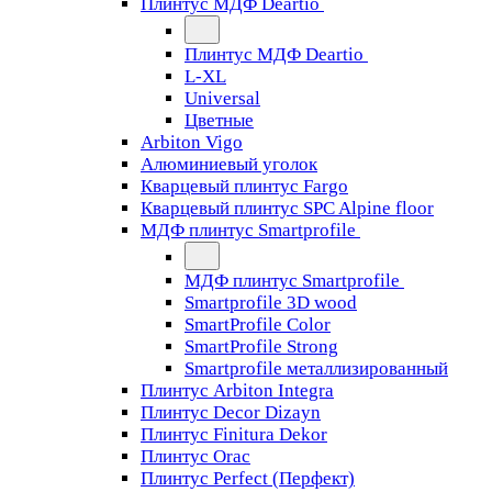
Плинтус МДФ Deartio
Плинтус МДФ Deartio
L-XL
Universal
Цветные
Arbiton Vigo
Алюминиевый уголок
Кварцевый плинтус Fargo
Кварцевый плинтус SPC Alpine floor
МДФ плинтус Smartprofile
МДФ плинтус Smartprofile
Smartprofile 3D wood
SmartProfile Color
SmartProfile Strong
Smartprofile металлизированный
Плинтус Arbiton Integra
Плинтус Decor Dizayn
Плинтус Finitura Dekor
Плинтус Orac
Плинтус Perfect (Перфект)