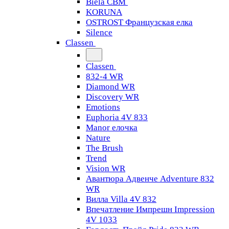
Biela CBM
KORUNA
OSTROST Французская елка
Silence
Classen
Classen
832-4 WR
Diamond WR
Discovery WR
Emotions
Euphoria 4V 833
Manor елочка
Nature
The Brush
Trend
Vision WR
Авантюра Адвенче Adventure 832
WR
Вилла Villa 4V 832
Впечатление Импрешн Impression
4V 1033