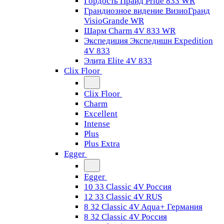
Гордость Прайд Pride 833 WR
Грандиозное видение ВизиоГранд
VisioGrande WR
Шарм Charm 4V 833 WR
Экспедиция Экспедишн Expedition
4V 833
Элита Elite 4V 833
Clix Floor
Clix Floor
Charm
Excellent
Intense
Plus
Plus Extra
Egger
Egger
10 33 Classic 4V Россия
12 33 Classic 4V RUS
8 32 Classic 4V Aqua+ Германия
8 32 Classic 4V Россия