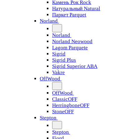
Камень Рок Rock
Натуральный Natural
Паркет Parquet
Norland
Norland
Norland Neowood
Lagom Parquete
Sigrid
Sigrid Plus
Sigrid Superior ABA
Vakre
OffWood
OffWood
ClassicOFF
HerringboneOFF
StoneOFF
Stepton
Stepton
Fjord