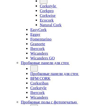
Corkstyle
Corkpro
Corkwise
Ecocork
Natural Cork
EasyCork
Egger
Fomentarino
Granorte
Ibercork
Wicanders
Wicanders GO
Пробковые панели для стен
Пробковые панели для стен
BFM CORK
Corksribas
Corkstyle
Ibercork
Wicanders
Пробковые полы с фотопечатью