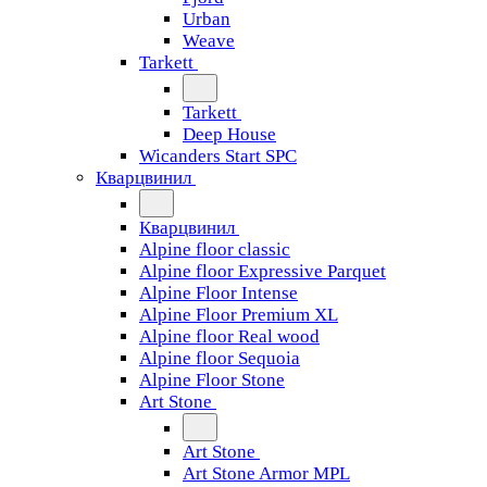
Urban
Weave
Tarkett
Tarkett
Deep House
Wicanders Start SPC
Кварцвинил
Кварцвинил
Alpine floor classic
Alpine floor Expressive Parquet
Alpine Floor Intense
Alpine Floor Premium XL
Alpine floor Real wood
Alpine floor Sequoia
Alpine Floor Stone
Art Stone
Art Stone
Art Stone Armor MPL