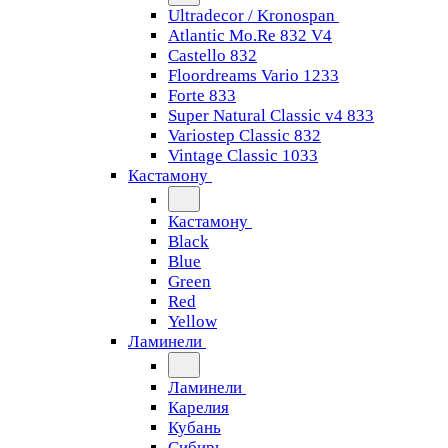
Ultradecor / Kronospan
Atlantic Mo.Re 832 V4
Castello 832
Floordreams Vario 1233
Forte 833
Super Natural Classic v4 833
Variostep Classic 832
Vintage Classic 1033
Кастамону
Кастамону
Black
Blue
Green
Red
Yellow
Ламинели
Ламинели
Карелия
Кубань
Сибирь