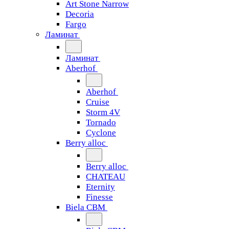
Art Stone Narrow
Decoria
Fargo
Ламинат
Ламинат
Aberhof
Aberhof
Cruise
Storm 4V
Tornado
Сyclone
Berry alloc
Berry alloc
CHATEAU
Eternity
Finesse
Biela CBM