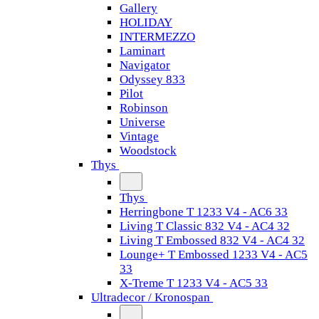
Gallery
HOLIDAY
INTERMEZZO
Laminart
Navigator
Odyssey 833
Pilot
Robinson
Universe
Vintage
Woodstock
Thys
Thys
Herringbone T 1233 V4 - AC6 33
Living T Classic 832 V4 - AC4 32
Living T Embossed 832 V4 - AC4 32
Lounge+ T Embossed 1233 V4 - AC5
33
X-Treme T 1233 V4 - AC5 33
Ultradecor / Kronospan