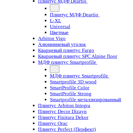
Плинтус МДФ Deartio
Плинтус МДФ Deartio
L-XL
Universal
Цветные
Arbiton Vigo
Алюминиевый уголок
Кварцевый плинтус Fargo
Кварцевый плинтус SPC Alpine floor
МДФ плинтус Smartprofile
МДФ плинтус Smartprofile
Smartprofile 3D wood
SmartProfile Color
SmartProfile Strong
Smartprofile металлизированный
Плинтус Arbiton Integra
Плинтус Decor Dizayn
Плинтус Finitura Dekor
Плинтус Orac
Плинтус Perfect (Перфект)