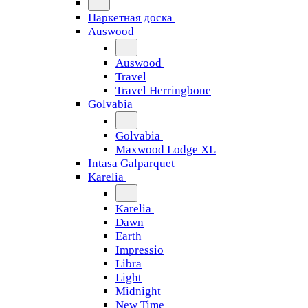
Паркетная доска
Auswood
Auswood
Travel
Travel Herringbone
Golvabia
Golvabia
Maxwood Lodge XL
Intasa Galparquet
Karelia
Karelia
Dawn
Earth
Impressio
Libra
Light
Midnight
New Time