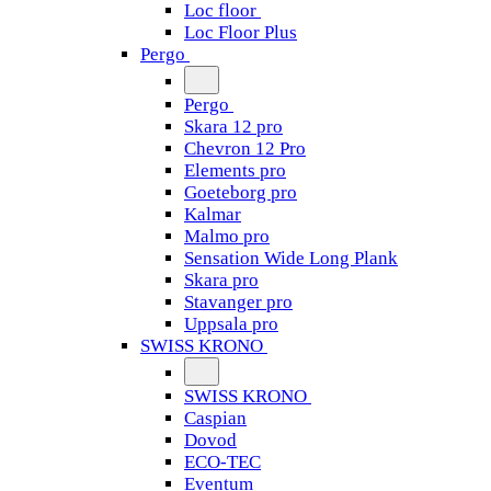
Loc floor
Loc Floor Plus
Pergo
Pergo
Skara 12 pro
Chevron 12 Pro
Elements pro
Goeteborg pro
Kalmar
Malmo pro
Sensation Wide Long Plank
Skara pro
Stavanger pro
Uppsala pro
SWISS KRONO
SWISS KRONO
Caspian
Dovod
ECO-TEC
Eventum