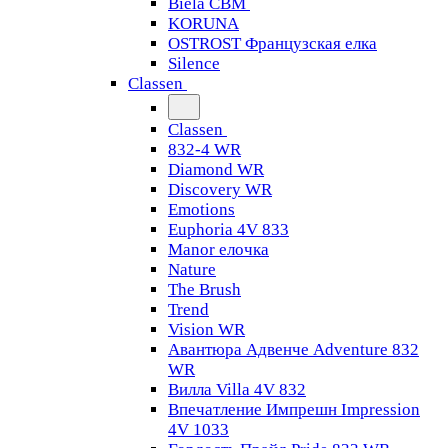
Biela CBM
KORUNA
OSTROST Французская елка
Silence
Classen
Classen
832-4 WR
Diamond WR
Discovery WR
Emotions
Euphoria 4V 833
Manor елочка
Nature
The Brush
Trend
Vision WR
Авантюра Адвенче Adventure 832
WR
Вилла Villa 4V 832
Впечатление Импрешн Impression
4V 1033