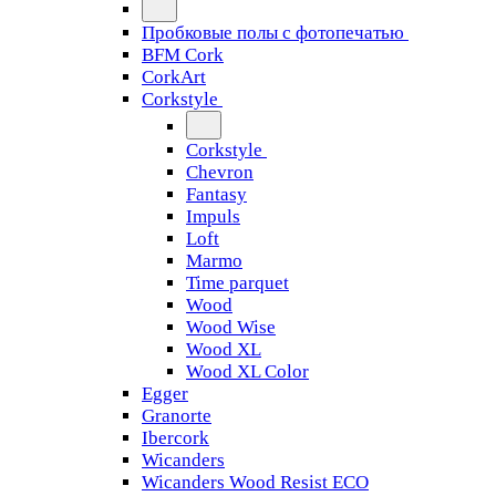
Пробковые полы с фотопечатью
BFM Cork
CorkArt
Corkstyle
Corkstyle
Chevron
Fantasy
Impuls
Loft
Marmo
Time parquet
Wood
Wood Wise
Wood XL
Wood XL Color
Egger
Granorte
Ibercork
Wicanders
Wicanders Wood Resist ECO