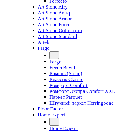
Perfecto
Art Stone Airy
Art Stone Antiq
Art Stone Armor
Art Stone Force
Art Stone Optima pro
Art Stone Standard
Artek
Fargo
Fargo
Бевел Bevel
Камень (Stone)
Классик Classic
Комфорт Comfort
Комфорт Экстра Comfort XXL
Паркет Parquet
Штучный паркет Herringbone
Floor Factor
Home Expert
Home Expert