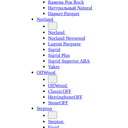
Камень Рок Rock
Натуральный Natural
Паркет Parquet
Norland
Norland
Norland Neowood
Lagom Parquete
Sigrid
Sigrid Plus
Sigrid Superior ABA
Vakre
OffWood
OffWood
ClassicOFF
HerringboneOFF
StoneOFF
Stepton
Stepton
Fjord