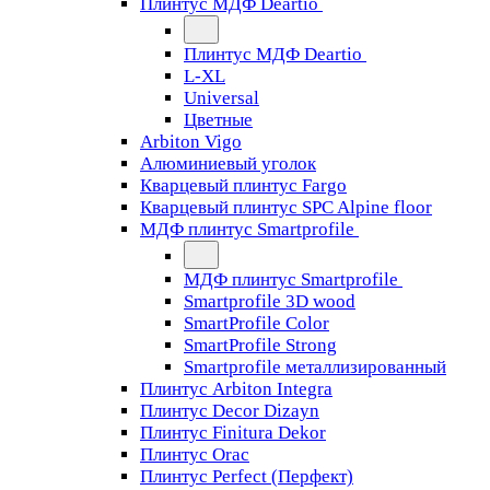
Плинтус МДФ Deartio
Плинтус МДФ Deartio
L-XL
Universal
Цветные
Arbiton Vigo
Алюминиевый уголок
Кварцевый плинтус Fargo
Кварцевый плинтус SPC Alpine floor
МДФ плинтус Smartprofile
МДФ плинтус Smartprofile
Smartprofile 3D wood
SmartProfile Color
SmartProfile Strong
Smartprofile металлизированный
Плинтус Arbiton Integra
Плинтус Decor Dizayn
Плинтус Finitura Dekor
Плинтус Orac
Плинтус Perfect (Перфект)