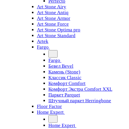
Perfecto
Art Stone Airy
Art Stone Antiq
Art Stone Armor
Art Stone Force
Art Stone Optima pro
Art Stone Standard
Artek
Fargo
Fargo
Бевел Bevel
Камень (Stone)
Классик Classic
Комфорт Comfort
Комфорт Экстра Comfort XXL
Паркет Parquet
Штучный паркет Herringbone
Floor Factor
Home Expert
Home Expert