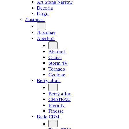
Art Stone Narrow
Decoria
Fargo
Ламинат
Ламинат
Aberhof
Aberhof
Cruise
Storm 4V
Tornado
Сyclone
Berry alloc
Berry alloc
CHATEAU
Eternity
Finesse
Biela CBM