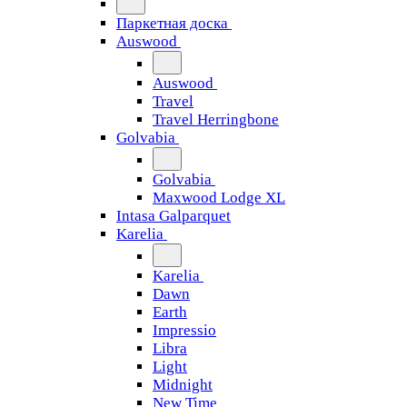
Паркетная доска
Auswood
Auswood
Travel
Travel Herringbone
Golvabia
Golvabia
Maxwood Lodge XL
Intasa Galparquet
Karelia
Karelia
Dawn
Earth
Impressio
Libra
Light
Midnight
New Time