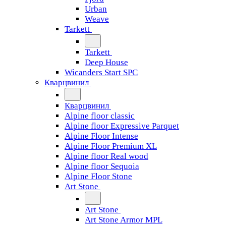
Urban
Weave
Tarkett
Tarkett
Deep House
Wicanders Start SPC
Кварцвинил
Кварцвинил
Alpine floor classic
Alpine floor Expressive Parquet
Alpine Floor Intense
Alpine Floor Premium XL
Alpine floor Real wood
Alpine floor Sequoia
Alpine Floor Stone
Art Stone
Art Stone
Art Stone Armor MPL