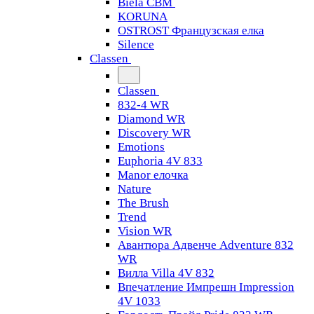
Biela CBM
KORUNA
OSTROST Французская елка
Silence
Classen
Classen
832-4 WR
Diamond WR
Discovery WR
Emotions
Euphoria 4V 833
Manor елочка
Nature
The Brush
Trend
Vision WR
Авантюра Адвенче Adventure 832
WR
Вилла Villa 4V 832
Впечатление Импрешн Impression
4V 1033