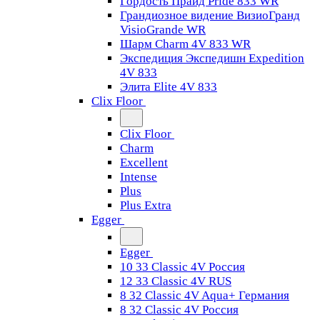
Гордость Прайд Pride 833 WR
Грандиозное видение ВизиоГранд
VisioGrande WR
Шарм Charm 4V 833 WR
Экспедиция Экспедишн Expedition
4V 833
Элита Elite 4V 833
Clix Floor
Clix Floor
Charm
Excellent
Intense
Plus
Plus Extra
Egger
Egger
10 33 Classic 4V Россия
12 33 Classic 4V RUS
8 32 Classic 4V Aqua+ Германия
8 32 Classic 4V Россия