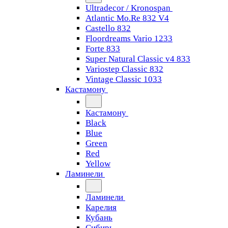
Ultradecor / Kronospan
Atlantic Mo.Re 832 V4
Castello 832
Floordreams Vario 1233
Forte 833
Super Natural Classic v4 833
Variostep Classic 832
Vintage Classic 1033
Кастамону
Кастамону
Black
Blue
Green
Red
Yellow
Ламинели
Ламинели
Карелия
Кубань
Сибирь