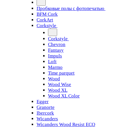
Пробковые полы с фотопечатью
BFM Cork
CorkArt
Corkstyle
Corkstyle
Chevron
Fantasy
Impuls
Loft
Marmo
Time parquet
Wood
Wood Wise
Wood XL
Wood XL Color
Egger
Granorte
Ibercork
Wicanders
Wicanders Wood Resist ECO