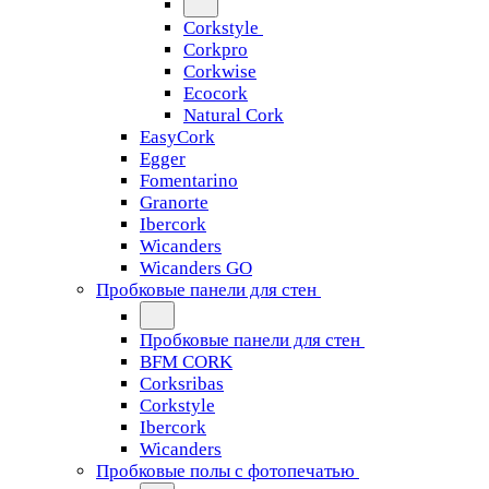
Corkstyle
Corkpro
Corkwise
Ecocork
Natural Cork
EasyCork
Egger
Fomentarino
Granorte
Ibercork
Wicanders
Wicanders GO
Пробковые панели для стен
Пробковые панели для стен
BFM CORK
Corksribas
Corkstyle
Ibercork
Wicanders
Пробковые полы с фотопечатью