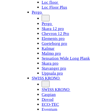
Loc floor
Loc Floor Plus
Pergo
Pergo
Skara 12 pro
Chevron 12 Pro
Elements pro
Goeteborg pro
Kalmar
Malmo pro
Sensation Wide Long Plank
Skara pro
Stavanger pro
Uppsala pro
SWISS KRONO
SWISS KRONO
Caspian
Dovod
ECO-TEC
Eventum