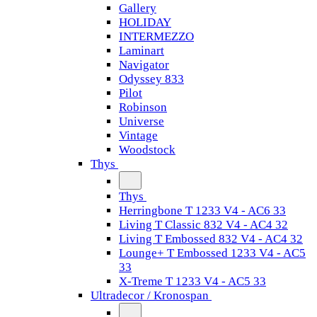
Gallery
HOLIDAY
INTERMEZZO
Laminart
Navigator
Odyssey 833
Pilot
Robinson
Universe
Vintage
Woodstock
Thys
Thys
Herringbone T 1233 V4 - AC6 33
Living T Classic 832 V4 - AC4 32
Living T Embossed 832 V4 - AC4 32
Lounge+ T Embossed 1233 V4 - AC5
33
X-Treme T 1233 V4 - AC5 33
Ultradecor / Kronospan