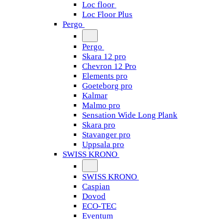
Loc floor
Loc Floor Plus
Pergo
Pergo
Skara 12 pro
Chevron 12 Pro
Elements pro
Goeteborg pro
Kalmar
Malmo pro
Sensation Wide Long Plank
Skara pro
Stavanger pro
Uppsala pro
SWISS KRONO
SWISS KRONO
Caspian
Dovod
ECO-TEC
Eventum