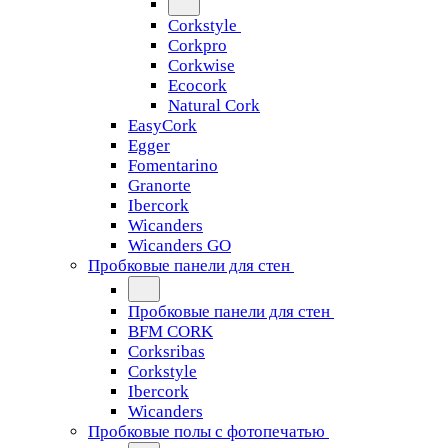
Corkstyle
Corkpro
Corkwise
Ecocork
Natural Cork
EasyCork
Egger
Fomentarino
Granorte
Ibercork
Wicanders
Wicanders GO
Пробковые панели для стен
Пробковые панели для стен
BFM CORK
Corksribas
Corkstyle
Ibercork
Wicanders
Пробковые полы с фотопечатью