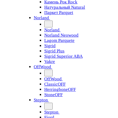
Камень Рок Rock
Натуральный Natural
Паркет Parquet
Norland
Norland
Norland Neowood
Lagom Parquete
Sigrid
Sigrid Plus
Sigrid Superior ABA
Vakre
OffWood
OffWood
ClassicOFF
HerringboneOFF
StoneOFF
Stepton
Stepton
Fjord