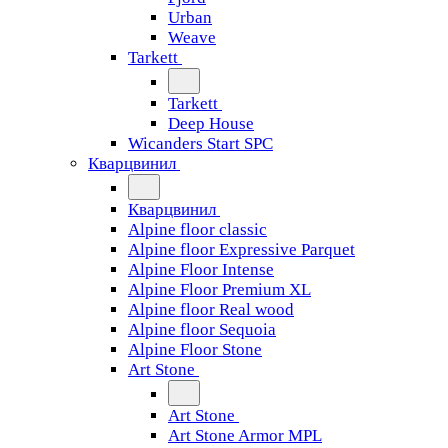
Urban
Weave
Tarkett
Tarkett
Deep House
Wicanders Start SPC
Кварцвинил
Кварцвинил
Alpine floor classic
Alpine floor Expressive Parquet
Alpine Floor Intense
Alpine Floor Premium XL
Alpine floor Real wood
Alpine floor Sequoia
Alpine Floor Stone
Art Stone
Art Stone
Art Stone Armor MPL