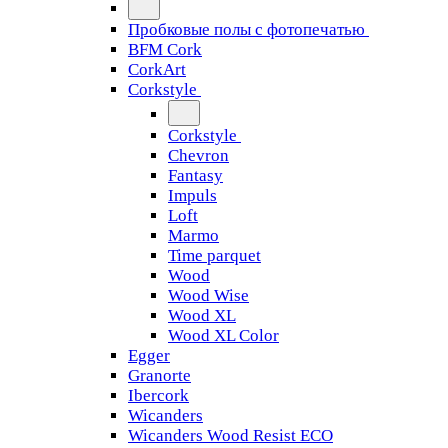
Пробковые полы с фотопечатью
BFM Cork
CorkArt
Corkstyle
Corkstyle
Chevron
Fantasy
Impuls
Loft
Marmo
Time parquet
Wood
Wood Wise
Wood XL
Wood XL Color
Egger
Granorte
Ibercork
Wicanders
Wicanders Wood Resist ECO