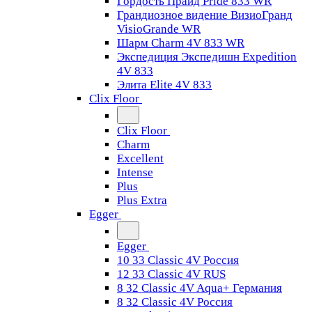
Гордость Прайд Pride 833 WR
Грандиозное видение ВизиоГранд
VisioGrande WR
Шарм Charm 4V 833 WR
Экспедиция Экспедишн Expedition
4V 833
Элита Elite 4V 833
Clix Floor
Clix Floor
Charm
Excellent
Intense
Plus
Plus Extra
Egger
Egger
10 33 Classic 4V Россия
12 33 Classic 4V RUS
8 32 Classic 4V Aqua+ Германия
8 32 Classic 4V Россия