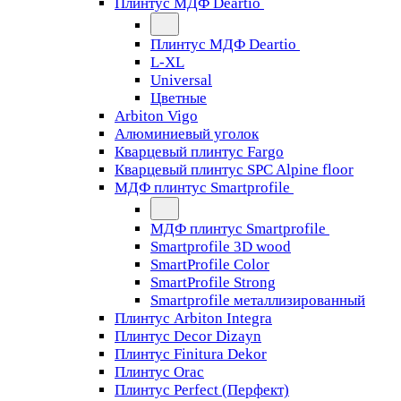
Плинтус МДФ Deartio
Плинтус МДФ Deartio
L-XL
Universal
Цветные
Arbiton Vigo
Алюминиевый уголок
Кварцевый плинтус Fargo
Кварцевый плинтус SPC Alpine floor
МДФ плинтус Smartprofile
МДФ плинтус Smartprofile
Smartprofile 3D wood
SmartProfile Color
SmartProfile Strong
Smartprofile металлизированный
Плинтус Arbiton Integra
Плинтус Decor Dizayn
Плинтус Finitura Dekor
Плинтус Orac
Плинтус Perfect (Перфект)