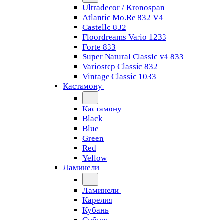
Ultradecor / Kronospan
Atlantic Mo.Re 832 V4
Castello 832
Floordreams Vario 1233
Forte 833
Super Natural Classic v4 833
Variostep Classic 832
Vintage Classic 1033
Кастамону
Кастамону
Black
Blue
Green
Red
Yellow
Ламинели
Ламинели
Карелия
Кубань
Сибирь