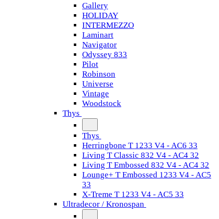
Gallery
HOLIDAY
INTERMEZZO
Laminart
Navigator
Odyssey 833
Pilot
Robinson
Universe
Vintage
Woodstock
Thys
Thys
Herringbone T 1233 V4 - AC6 33
Living T Classic 832 V4 - AC4 32
Living T Embossed 832 V4 - AC4 32
Lounge+ T Embossed 1233 V4 - AC5
33
X-Treme T 1233 V4 - AC5 33
Ultradecor / Kronospan