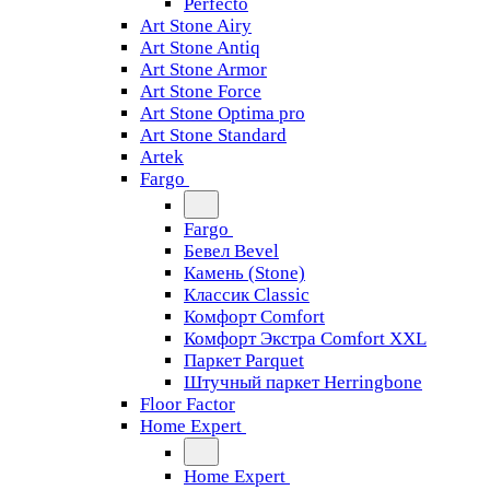
Perfecto
Art Stone Airy
Art Stone Antiq
Art Stone Armor
Art Stone Force
Art Stone Optima pro
Art Stone Standard
Artek
Fargo
Fargo
Бевел Bevel
Камень (Stone)
Классик Classic
Комфорт Comfort
Комфорт Экстра Comfort XXL
Паркет Parquet
Штучный паркет Herringbone
Floor Factor
Home Expert
Home Expert