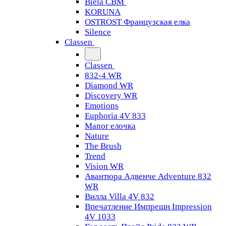
Biela CBM
KORUNA
OSTROST Французская елка
Silence
Classen
Classen
832-4 WR
Diamond WR
Discovery WR
Emotions
Euphoria 4V 833
Manor елочка
Nature
The Brush
Trend
Vision WR
Авантюра Адвенче Adventure 832
WR
Вилла Villa 4V 832
Впечатление Импрешн Impression
4V 1033