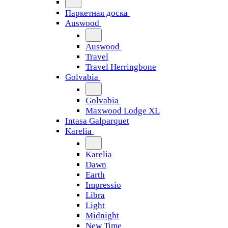
Паркетная доска
Auswood
Auswood
Travel
Travel Herringbone
Golvabia
Golvabia
Maxwood Lodge XL
Intasa Galparquet
Karelia
Karelia
Dawn
Earth
Impressio
Libra
Light
Midnight
New Time