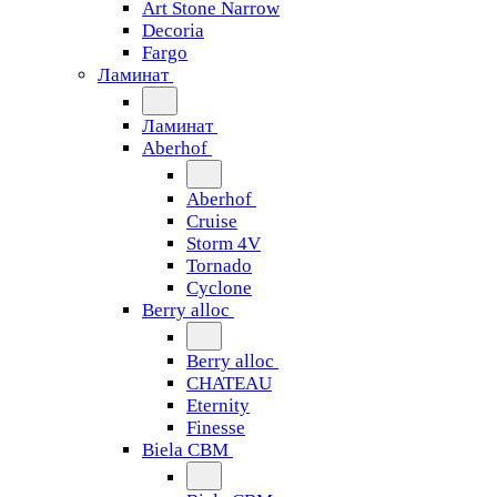
Art Stone Narrow
Decoria
Fargo
Ламинат
Ламинат
Aberhof
Aberhof
Cruise
Storm 4V
Tornado
Сyclone
Berry alloc
Berry alloc
CHATEAU
Eternity
Finesse
Biela CBM