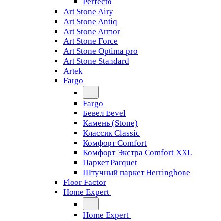
Perfecto
Art Stone Airy
Art Stone Antiq
Art Stone Armor
Art Stone Force
Art Stone Optima pro
Art Stone Standard
Artek
Fargo
Fargo
Бевел Bevel
Камень (Stone)
Классик Classic
Комфорт Comfort
Комфорт Экстра Comfort XXL
Паркет Parquet
Штучный паркет Herringbone
Floor Factor
Home Expert
Home Expert