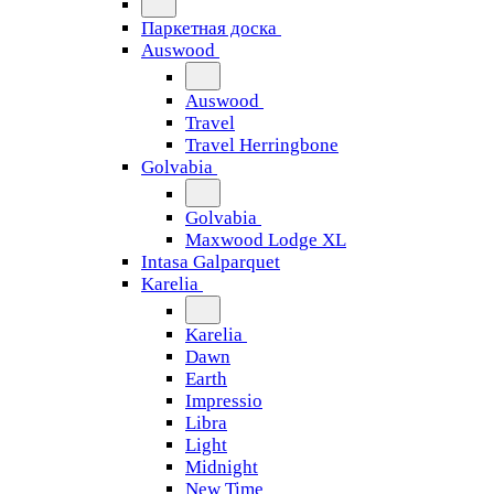
Паркетная доска
Auswood
Auswood
Travel
Travel Herringbone
Golvabia
Golvabia
Maxwood Lodge XL
Intasa Galparquet
Karelia
Karelia
Dawn
Earth
Impressio
Libra
Light
Midnight
New Time