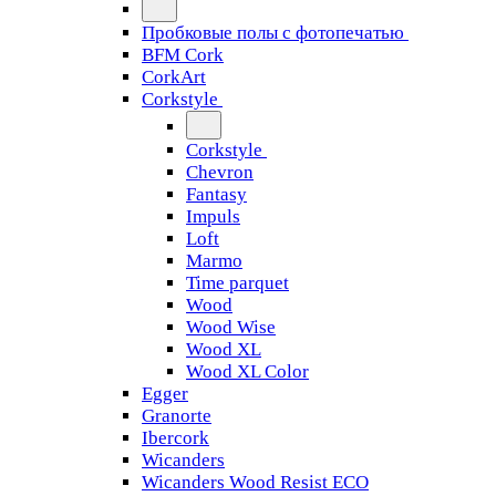
Пробковые полы с фотопечатью
BFM Cork
CorkArt
Corkstyle
Corkstyle
Chevron
Fantasy
Impuls
Loft
Marmo
Time parquet
Wood
Wood Wise
Wood XL
Wood XL Color
Egger
Granorte
Ibercork
Wicanders
Wicanders Wood Resist ECO