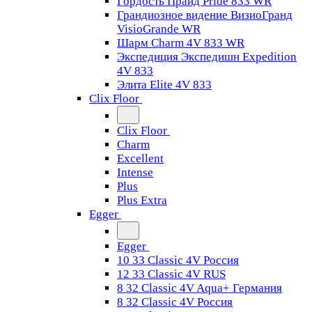
Гордость Прайд Pride 833 WR
Грандиозное видение ВизиоГранд
VisioGrande WR
Шарм Charm 4V 833 WR
Экспедиция Экспедишн Expedition
4V 833
Элита Elite 4V 833
Clix Floor
Clix Floor
Charm
Excellent
Intense
Plus
Plus Extra
Egger
Egger
10 33 Classic 4V Россия
12 33 Classic 4V RUS
8 32 Classic 4V Aqua+ Германия
8 32 Classic 4V Россия