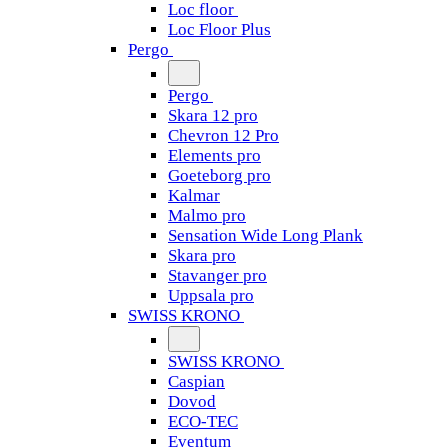
Loc floor
Loc Floor Plus
Pergo
Pergo
Skara 12 pro
Chevron 12 Pro
Elements pro
Goeteborg pro
Kalmar
Malmo pro
Sensation Wide Long Plank
Skara pro
Stavanger pro
Uppsala pro
SWISS KRONO
SWISS KRONO
Caspian
Dovod
ECO-TEC
Eventum