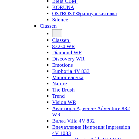
Biela CBM
KORUNA
OSTROST Французская елка
Silence
Classen
Classen
832-4 WR
Diamond WR
Discovery WR
Emotions
Euphoria 4V 833
Manor елочка
Nature
The Brush
Trend
Vision WR
Авантюра Адвенче Adventure 832
WR
Вилла Villa 4V 832
Впечатление Импрешн Impression
4V 1033