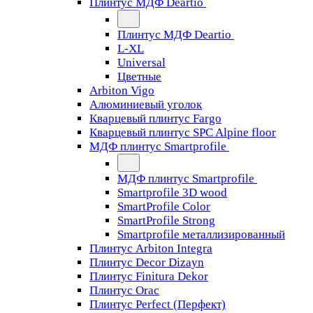
Плинтус МДФ Deartio
Плинтус МДФ Deartio
L-XL
Universal
Цветные
Arbiton Vigo
Алюминиевый уголок
Кварцевый плинтус Fargo
Кварцевый плинтус SPC Alpine floor
МДФ плинтус Smartprofile
МДФ плинтус Smartprofile
Smartprofile 3D wood
SmartProfile Color
SmartProfile Strong
Smartprofile металлизированный
Плинтус Arbiton Integra
Плинтус Decor Dizayn
Плинтус Finitura Dekor
Плинтус Orac
Плинтус Perfect (Перфект)