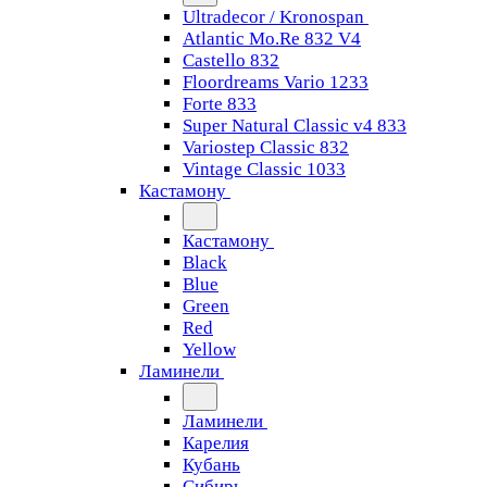
Ultradecor / Kronospan
Atlantic Mo.Re 832 V4
Castello 832
Floordreams Vario 1233
Forte 833
Super Natural Classic v4 833
Variostep Classic 832
Vintage Classic 1033
Кастамону
Кастамону
Black
Blue
Green
Red
Yellow
Ламинели
Ламинели
Карелия
Кубань
Сибирь