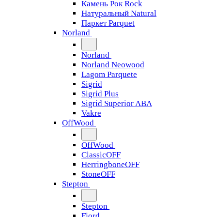
Камень Рок Rock
Натуральный Natural
Паркет Parquet
Norland
Norland
Norland Neowood
Lagom Parquete
Sigrid
Sigrid Plus
Sigrid Superior ABA
Vakre
OffWood
OffWood
ClassicOFF
HerringboneOFF
StoneOFF
Stepton
Stepton
Fjord