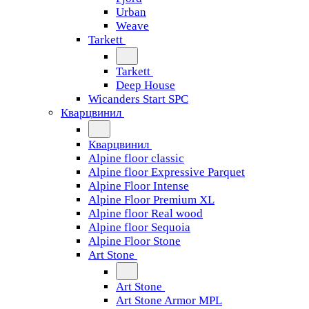
Urban
Weave
Tarkett
Tarkett
Deep House
Wicanders Start SPC
Кварцвинил
Кварцвинил
Alpine floor classic
Alpine floor Expressive Parquet
Alpine Floor Intense
Alpine Floor Premium XL
Alpine floor Real wood
Alpine floor Sequoia
Alpine Floor Stone
Art Stone
Art Stone
Art Stone Armor MPL