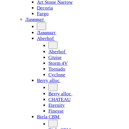
Art Stone Narrow
Decoria
Fargo
Ламинат
Ламинат
Aberhof
Aberhof
Cruise
Storm 4V
Tornado
Сyclone
Berry alloc
Berry alloc
CHATEAU
Eternity
Finesse
Biela CBM