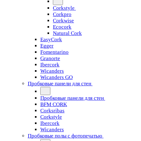
Corkstyle
Corkpro
Corkwise
Ecocork
Natural Cork
EasyCork
Egger
Fomentarino
Granorte
Ibercork
Wicanders
Wicanders GO
Пробковые панели для стен
Пробковые панели для стен
BFM CORK
Corksribas
Corkstyle
Ibercork
Wicanders
Пробковые полы с фотопечатью