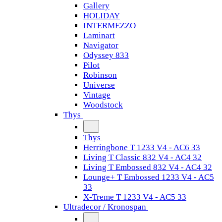
Gallery
HOLIDAY
INTERMEZZO
Laminart
Navigator
Odyssey 833
Pilot
Robinson
Universe
Vintage
Woodstock
Thys
Thys
Herringbone T 1233 V4 - AC6 33
Living T Classic 832 V4 - AC4 32
Living T Embossed 832 V4 - AC4 32
Lounge+ T Embossed 1233 V4 - AC5
33
X-Treme T 1233 V4 - AC5 33
Ultradecor / Kronospan