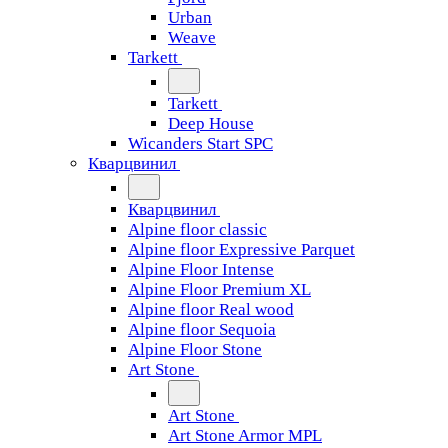
Urban
Weave
Tarkett
Tarkett
Deep House
Wicanders Start SPC
Кварцвинил
Кварцвинил
Alpine floor classic
Alpine floor Expressive Parquet
Alpine Floor Intense
Alpine Floor Premium XL
Alpine floor Real wood
Alpine floor Sequoia
Alpine Floor Stone
Art Stone
Art Stone
Art Stone Armor MPL