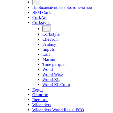
Пробковые полы с фотопечатью
BFM Cork
CorkArt
Corkstyle
Corkstyle
Chevron
Fantasy
Impuls
Loft
Marmo
Time parquet
Wood
Wood Wise
Wood XL
Wood XL Color
Egger
Granorte
Ibercork
Wicanders
Wicanders Wood Resist ECO