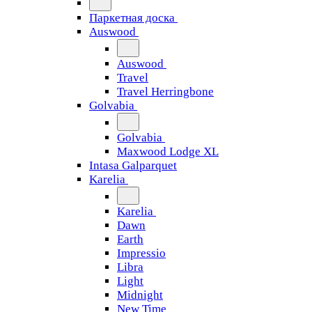
Паркетная доска
Auswood
Auswood
Travel
Travel Herringbone
Golvabia
Golvabia
Maxwood Lodge XL
Intasa Galparquet
Karelia
Karelia
Dawn
Earth
Impressio
Libra
Light
Midnight
New Time