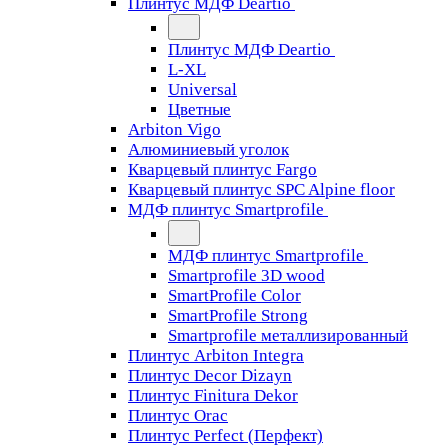
Плинтус МДФ Deartio
Плинтус МДФ Deartio
L-XL
Universal
Цветные
Arbiton Vigo
Алюминиевый уголок
Кварцевый плинтус Fargo
Кварцевый плинтус SPC Alpine floor
МДФ плинтус Smartprofile
МДФ плинтус Smartprofile
Smartprofile 3D wood
SmartProfile Color
SmartProfile Strong
Smartprofile металлизированный
Плинтус Arbiton Integra
Плинтус Decor Dizayn
Плинтус Finitura Dekor
Плинтус Orac
Плинтус Perfect (Перфект)