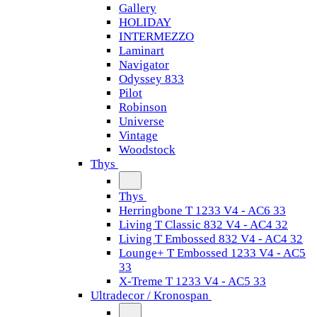
Gallery
HOLIDAY
INTERMEZZO
Laminart
Navigator
Odyssey 833
Pilot
Robinson
Universe
Vintage
Woodstock
Thys
Thys
Herringbone T 1233 V4 - AC6 33
Living T Classic 832 V4 - AC4 32
Living T Embossed 832 V4 - AC4 32
Lounge+ T Embossed 1233 V4 - AC5
33
X-Treme T 1233 V4 - AC5 33
Ultradecor / Kronospan