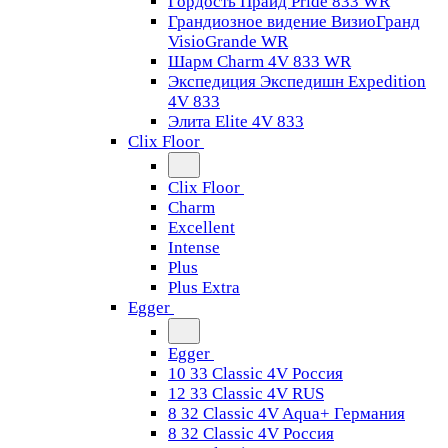
Гордость Прайд Pride 833 WR
Грандиозное видение ВизиоГранд
VisioGrande WR
Шарм Charm 4V 833 WR
Экспедиция Экспедишн Expedition
4V 833
Элита Elite 4V 833
Clix Floor
Clix Floor
Charm
Excellent
Intense
Plus
Plus Extra
Egger
Egger
10 33 Classic 4V Россия
12 33 Classic 4V RUS
8 32 Classic 4V Aqua+ Германия
8 32 Classic 4V Россия