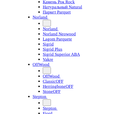
Камень Рок Rock
Натуральный Natural
Паркет Parquet
Norland
Norland
Norland Neowood
Lagom Parquete
Sigrid
Sigrid Plus
Sigrid Superior ABA
Vakre
OffWood
OffWood
ClassicOFF
HerringboneOFF
StoneOFF
Stepton
Stepton
Fjord