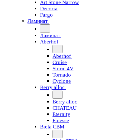
Art Stone Narrow
Decoria
Fargo
Ламинат
Ламинат
Aberhof
Aberhof
Cruise
Storm 4V
Tornado
Сyclone
Berry alloc
Berry alloc
CHATEAU
Eternity
Finesse
Biela CBM