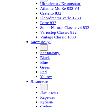
Ultradecor / Kronospan
Atlantic Mo.Re 832 V4
Castello 832
Floordreams Vario 1233
Forte 833
Super Natural Classic v4 833
Variostep Classic 832
Vintage Classic 1033
Кастамону
Кастамону
Black
Blue
Green
Red
Yellow
Ламинели
Ламинели
Карелия
Кубань
Сибирь