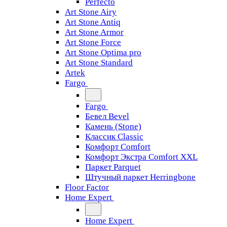
Perfecto
Art Stone Airy
Art Stone Antiq
Art Stone Armor
Art Stone Force
Art Stone Optima pro
Art Stone Standard
Artek
Fargo
Fargo
Бевел Bevel
Камень (Stone)
Классик Classic
Комфорт Comfort
Комфорт Экстра Comfort XXL
Паркет Parquet
Штучный паркет Herringbone
Floor Factor
Home Expert
Home Expert