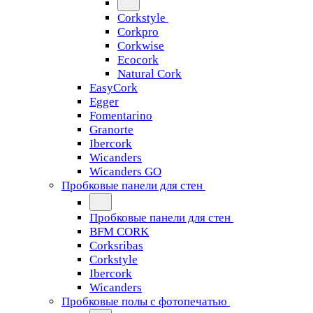
Corkstyle
Corkpro
Corkwise
Ecocork
Natural Cork
EasyCork
Egger
Fomentarino
Granorte
Ibercork
Wicanders
Wicanders GO
Пробковые панели для стен
Пробковые панели для стен
BFM CORK
Corksribas
Corkstyle
Ibercork
Wicanders
Пробковые полы с фотопечатью