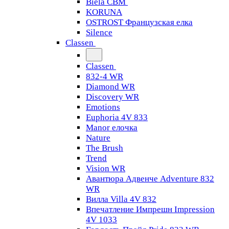
Biela CBM
KORUNA
OSTROST Французская елка
Silence
Classen
Classen
832-4 WR
Diamond WR
Discovery WR
Emotions
Euphoria 4V 833
Manor елочка
Nature
The Brush
Trend
Vision WR
Авантюра Адвенче Adventure 832
WR
Вилла Villa 4V 832
Впечатление Импрешн Impression
4V 1033