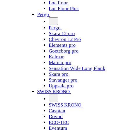
Loc floor
Loc Floor Plus
Pergo
Pergo
Skara 12 pro
Chevron 12 Pro
Elements pro
Goeteborg pro
Kalmar
Malmo pro
Sensation Wide Long Plank
Skara pro
Stavanger pro
Uppsala pro
SWISS KRONO
SWISS KRONO
Caspian
Dovod
ECO-TEC
Eventum