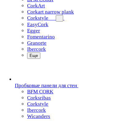
CorkArt
Corkart narrow plank
Corkstyle
EasyCork
Egger
Fomentarino
Granorte
Ibercork
Еще
Пробковые панели для стен
BFM CORK
Corksribas
Corkstyle
Ibercork
Wicanders