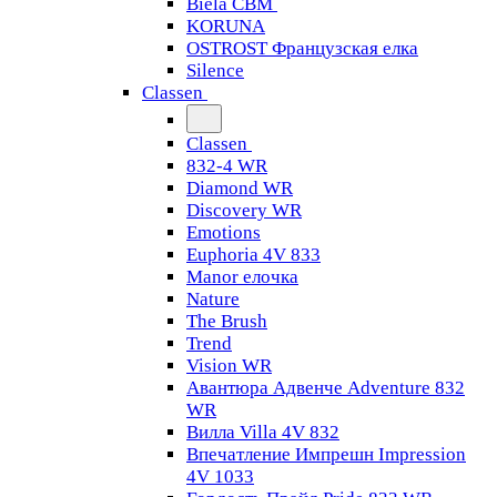
Biela CBM
KORUNA
OSTROST Французская елка
Silence
Classen
Classen
832-4 WR
Diamond WR
Discovery WR
Emotions
Euphoria 4V 833
Manor елочка
Nature
The Brush
Trend
Vision WR
Авантюра Адвенче Adventure 832
WR
Вилла Villa 4V 832
Впечатление Импрешн Impression
4V 1033