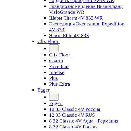
Гордость Прайд Pride 833 WR
Грандиозное видение ВизиоГранд
VisioGrande WR
Шарм Charm 4V 833 WR
Экспедиция Экспедишн Expedition
4V 833
Элита Elite 4V 833
Clix Floor
Clix Floor
Charm
Excellent
Intense
Plus
Plus Extra
Egger
Egger
10 33 Classic 4V Россия
12 33 Classic 4V RUS
8 32 Classic 4V Aqua+ Германия
8 32 Classic 4V Россия