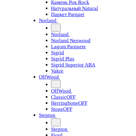
Камень Рок Rock
Натуральный Natural
Паркет Parquet
Norland
Norland
Norland Neowood
Lagom Parquete
Sigrid
Sigrid Plus
Sigrid Superior ABA
Vakre
OffWood
OffWood
ClassicOFF
HerringboneOFF
StoneOFF
Stepton
Stepton
Fjord