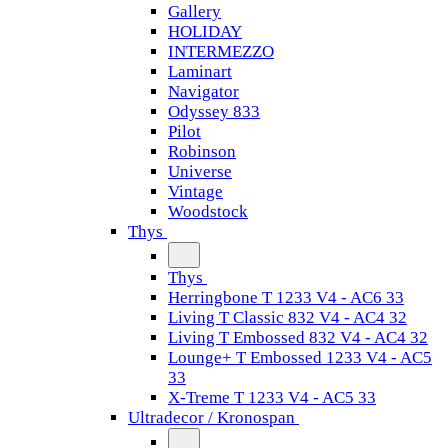
Gallery
HOLIDAY
INTERMEZZO
Laminart
Navigator
Odyssey 833
Pilot
Robinson
Universe
Vintage
Woodstock
Thys
Thys
Herringbone T 1233 V4 - AC6 33
Living T Classic 832 V4 - AC4 32
Living T Embossed 832 V4 - AC4 32
Lounge+ T Embossed 1233 V4 - AC5
33
X-Treme T 1233 V4 - AC5 33
Ultradecor / Kronospan