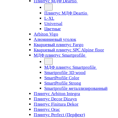
Плинтус МДФ Deartio
Плинтус МДФ Deartio
L-XL
Universal
Цветные
Arbiton Vigo
Алюминиевый уголок
Кварцевый плинтус Fargo
Кварцевый плинтус SPC Alpine floor
МДФ плинтус Smartprofile
МДФ плинтус Smartprofile
Smartprofile 3D wood
SmartProfile Color
SmartProfile Strong
Smartprofile металлизированный
Плинтус Arbiton Integra
Плинтус Decor Dizayn
Плинтус Finitura Dekor
Плинтус Orac
Плинтус Perfect (Перфект)