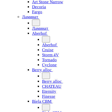
Art Stone Narrow
Decoria
Fargo
Ламинат
Ламинат
Aberhof
Aberhof
Cruise
Storm 4V
Tornado
Сyclone
Berry alloc
Berry alloc
CHATEAU
Eternity
Finesse
Biela CBM