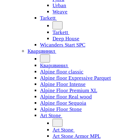
Urban
Weave
Tarkett
Tarkett
Deep House
Wicanders Start SPC
Кварцвинил
Кварцвинил
Alpine floor classic
Alpine floor Expressive Parquet
Alpine Floor Intense
Alpine Floor Premium XL
Alpine floor Real wood
Alpine floor Sequoia
Alpine Floor Stone
Art Stone
Art Stone
Art Stone Armor MPL