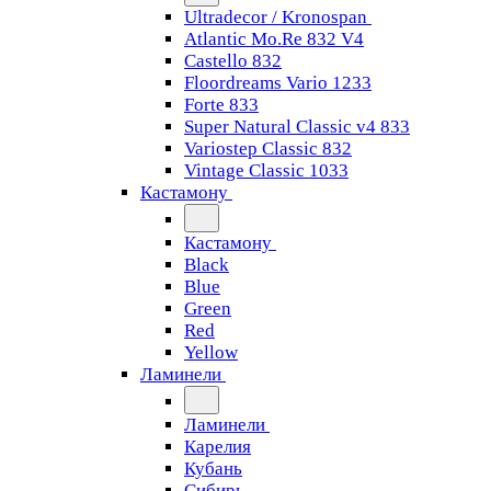
Ultradecor / Kronospan
Atlantic Mo.Re 832 V4
Castello 832
Floordreams Vario 1233
Forte 833
Super Natural Classic v4 833
Variostep Classic 832
Vintage Classic 1033
Кастамону
Кастамону
Black
Blue
Green
Red
Yellow
Ламинели
Ламинели
Карелия
Кубань
Сибирь