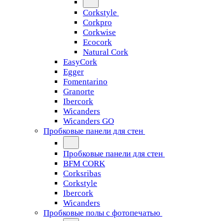
Corkstyle
Corkpro
Corkwise
Ecocork
Natural Cork
EasyCork
Egger
Fomentarino
Granorte
Ibercork
Wicanders
Wicanders GO
Пробковые панели для стен
Пробковые панели для стен
BFM CORK
Corksribas
Corkstyle
Ibercork
Wicanders
Пробковые полы с фотопечатью