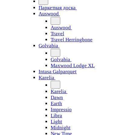
Паркетная доска
Auswood
Auswood
Travel
Travel Herringbone
Golvabia
Golvabia
Maxwood Lodge XL
Intasa Galparquet
Karelia
Karelia
Dawn
Earth
Impressio
Libra
Light
Midnight
New Time