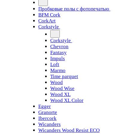
Пробковые полы с фотопечатью
BFM Cork
CorkArt
Corkstyle
Corkstyle
Chevron
Fantasy
Impuls
Loft
Marmo
Time parquet
Wood
Wood Wise
Wood XL
Wood XL Color
Egger
Granorte
Ibercork
Wicanders
Wicanders Wood Resist ECO