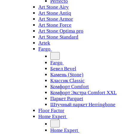
Perfecto
Art Stone Airy
Art Stone Antiq
Art Stone Armor
Art Stone Force
Art Stone Optima pro
Art Stone Standard
Artek
Fargo
Fargo
Бевел Bevel
Камень (Stone)
Классик Classic
Комфорт Comfort
Комфорт Экстра Comfort XXL
Паркет Parquet
Штучный паркет Herringbone
Floor Factor
Home Expert
Home Expert