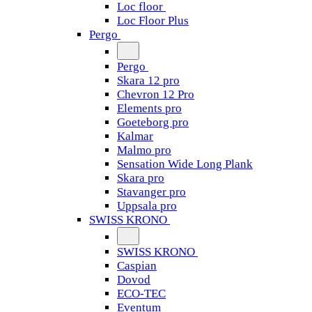
Loc floor
Loc Floor Plus
Pergo
Pergo
Skara 12 pro
Chevron 12 Pro
Elements pro
Goeteborg pro
Kalmar
Malmo pro
Sensation Wide Long Plank
Skara pro
Stavanger pro
Uppsala pro
SWISS KRONO
SWISS KRONO
Caspian
Dovod
ECO-TEC
Eventum