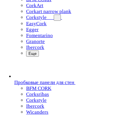
CorkArt
Corkart narrow plank
Corkstyle
EasyCork
Egger
Fomentarino
Granorte
Ibercork
Еще
Пробковые панели для стен
BFM CORK
Corksribas
Corkstyle
Ibercork
Wicanders