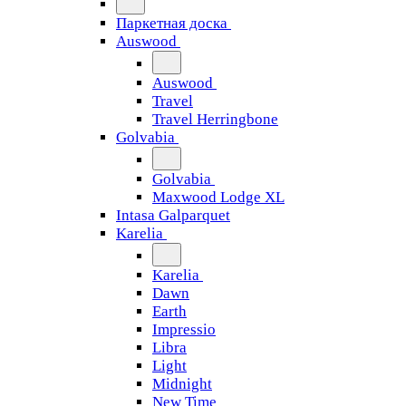
Паркетная доска
Auswood
Auswood
Travel
Travel Herringbone
Golvabia
Golvabia
Maxwood Lodge XL
Intasa Galparquet
Karelia
Karelia
Dawn
Earth
Impressio
Libra
Light
Midnight
New Time