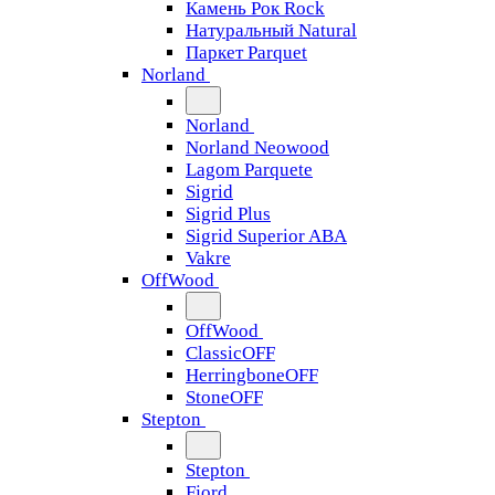
Камень Рок Rock
Натуральный Natural
Паркет Parquet
Norland
Norland
Norland Neowood
Lagom Parquete
Sigrid
Sigrid Plus
Sigrid Superior ABA
Vakre
OffWood
OffWood
ClassicOFF
HerringboneOFF
StoneOFF
Stepton
Stepton
Fjord