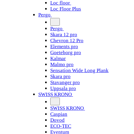
Loc floor
Loc Floor Plus
Pergo
Pergo
Skara 12 pro
Chevron 12 Pro
Elements pro
Goeteborg pro
Kalmar
Malmo pro
Sensation Wide Long Plank
Skara pro
Stavanger pro
Uppsala pro
SWISS KRONO
SWISS KRONO
Caspian
Dovod
ECO-TEC
Eventum