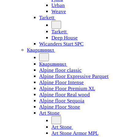
Urban
Weave
Tarkett
Tarkett
Deep House
Wicanders Start SPC
Кварцвинил
Кварцвинил
Alpine floor classic
Alpine floor Expressive Parquet
Alpine Floor Intense
Alpine Floor Premium XL
Alpine floor Real wood
Alpine floor Sequoia
Alpine Floor Stone
Art Stone
Art Stone
Art Stone Armor MPL