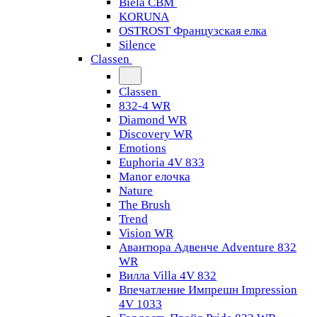
Biela CBM
KORUNA
OSTROST Французская елка
Silence
Classen
Classen
832-4 WR
Diamond WR
Discovery WR
Emotions
Euphoria 4V 833
Manor елочка
Nature
The Brush
Trend
Vision WR
Авантюра Адвенче Adventure 832
WR
Вилла Villa 4V 832
Впечатление Импрешн Impression
4V 1033