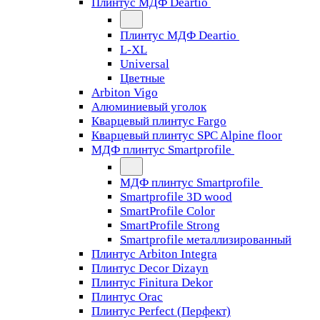
Плинтус МДФ Deartio
Плинтус МДФ Deartio
L-XL
Universal
Цветные
Arbiton Vigo
Алюминиевый уголок
Кварцевый плинтус Fargo
Кварцевый плинтус SPC Alpine floor
МДФ плинтус Smartprofile
МДФ плинтус Smartprofile
Smartprofile 3D wood
SmartProfile Color
SmartProfile Strong
Smartprofile металлизированный
Плинтус Arbiton Integra
Плинтус Decor Dizayn
Плинтус Finitura Dekor
Плинтус Orac
Плинтус Perfect (Перфект)