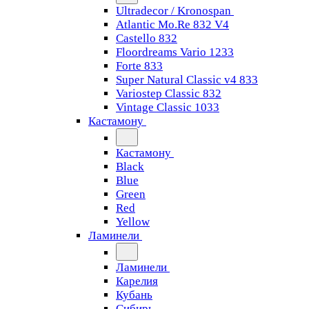
Ultradecor / Kronospan
Atlantic Mo.Re 832 V4
Castello 832
Floordreams Vario 1233
Forte 833
Super Natural Classic v4 833
Variostep Classic 832
Vintage Classic 1033
Кастамону
Кастамону
Black
Blue
Green
Red
Yellow
Ламинели
Ламинели
Карелия
Кубань
Сибирь