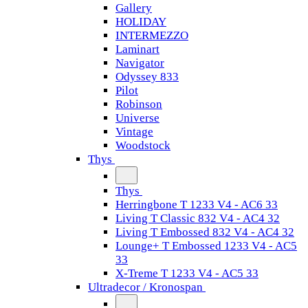
Gallery
HOLIDAY
INTERMEZZO
Laminart
Navigator
Odyssey 833
Pilot
Robinson
Universe
Vintage
Woodstock
Thys
Thys
Herringbone T 1233 V4 - AC6 33
Living T Classic 832 V4 - AC4 32
Living T Embossed 832 V4 - AC4 32
Lounge+ T Embossed 1233 V4 - AC5
33
X-Treme T 1233 V4 - AC5 33
Ultradecor / Kronospan