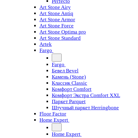
Perfecto
Art Stone Airy
Art Stone Antiq
Art Stone Armor
Art Stone Force
Art Stone Optima pro
Art Stone Standard
Artek
Fargo
Fargo
Бевел Bevel
Камень (Stone)
Классик Classic
Комфорт Comfort
Комфорт Экстра Comfort XXL
Паркет Parquet
Штучный паркет Herringbone
Floor Factor
Home Expert
Home Expert