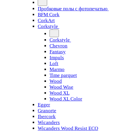
Пробковые полы с фотопечатью
BFM Cork
CorkArt
Corkstyle
Corkstyle
Chevron
Fantasy
Impuls
Loft
Marmo
Time parquet
Wood
Wood Wise
Wood XL
Wood XL Color
Egger
Granorte
Ibercork
Wicanders
Wicanders Wood Resist ECO