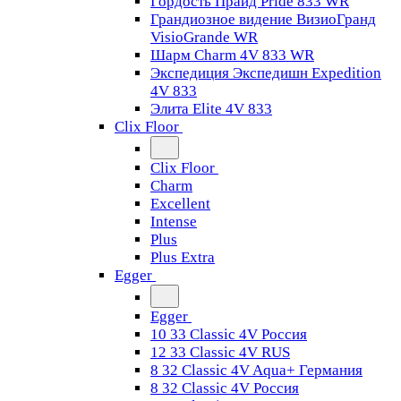
Гордость Прайд Pride 833 WR
Грандиозное видение ВизиоГранд
VisioGrande WR
Шарм Charm 4V 833 WR
Экспедиция Экспедишн Expedition
4V 833
Элита Elite 4V 833
Clix Floor
Clix Floor
Charm
Excellent
Intense
Plus
Plus Extra
Egger
Egger
10 33 Classic 4V Россия
12 33 Classic 4V RUS
8 32 Classic 4V Aqua+ Германия
8 32 Classic 4V Россия