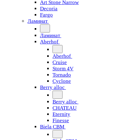
Art Stone Narrow
Decoria
Fargo
Ламинат
Ламинат
Aberhof
Aberhof
Cruise
Storm 4V
Tornado
Сyclone
Berry alloc
Berry alloc
CHATEAU
Eternity
Finesse
Biela CBM