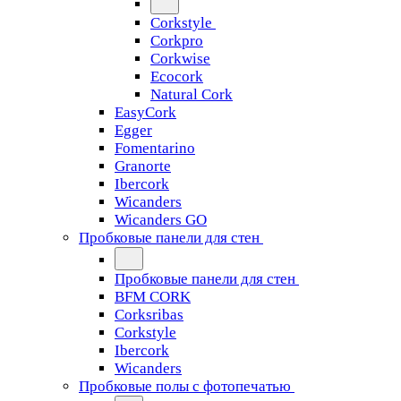
Corkstyle
Corkpro
Corkwise
Ecocork
Natural Cork
EasyCork
Egger
Fomentarino
Granorte
Ibercork
Wicanders
Wicanders GO
Пробковые панели для стен
Пробковые панели для стен
BFM CORK
Corksribas
Corkstyle
Ibercork
Wicanders
Пробковые полы с фотопечатью