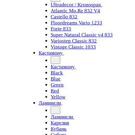
Ultradecor / Kronospan
Atlantic Mo.Re 832 V4
Castello 832
Floordreams Vario 1233
Forte 833
Super Natural Classic v4 833
Variostep Classic 832
Vintage Classic 1033
Кастамону
Кастамону
Black
Blue
Green
Red
Yellow
Ламинели
Ламинели
Карелия
Кубань
Сибирь