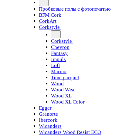
Пробковые полы с фотопечатью
BFM Cork
CorkArt
Corkstyle
Corkstyle
Chevron
Fantasy
Impuls
Loft
Marmo
Time parquet
Wood
Wood Wise
Wood XL
Wood XL Color
Egger
Granorte
Ibercork
Wicanders
Wicanders Wood Resist ECO