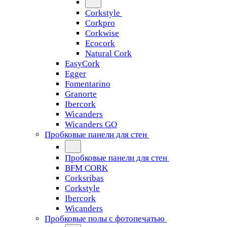
Corkstyle
Corkpro
Corkwise
Ecocork
Natural Cork
EasyCork
Egger
Fomentarino
Granorte
Ibercork
Wicanders
Wicanders GO
Пробковые панели для стен
Пробковые панели для стен
BFM CORK
Corksribas
Corkstyle
Ibercork
Wicanders
Пробковые полы с фотопечатью