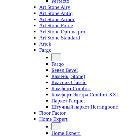
Perfecto
Art Stone Airy
Art Stone Antiq
Art Stone Armor
Art Stone Force
Art Stone Optima pro
Art Stone Standard
Artek
Fargo
Fargo
Бевел Bevel
Камень (Stone)
Классик Classic
Комфорт Comfort
Комфорт Экстра Comfort XXL
Паркет Parquet
Штучный паркет Herringbone
Floor Factor
Home Expert
Home Expert