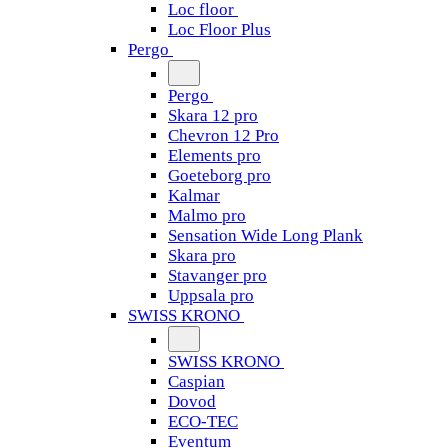
Loc floor
Loc Floor Plus
Pergo
Pergo
Skara 12 pro
Chevron 12 Pro
Elements pro
Goeteborg pro
Kalmar
Malmo pro
Sensation Wide Long Plank
Skara pro
Stavanger pro
Uppsala pro
SWISS KRONO
SWISS KRONO
Caspian
Dovod
ECO-TEC
Eventum