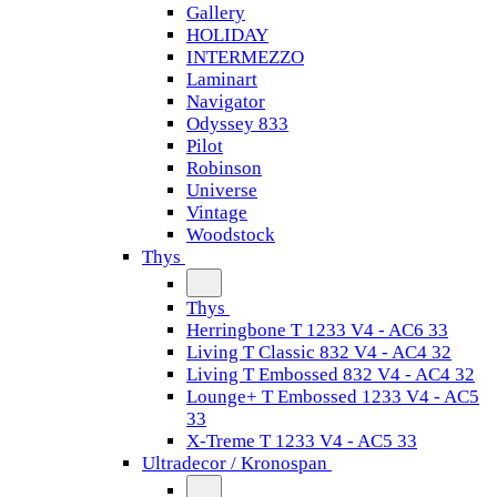
Gallery
HOLIDAY
INTERMEZZO
Laminart
Navigator
Odyssey 833
Pilot
Robinson
Universe
Vintage
Woodstock
Thys
Thys
Herringbone T 1233 V4 - AC6 33
Living T Classic 832 V4 - AC4 32
Living T Embossed 832 V4 - AC4 32
Lounge+ T Embossed 1233 V4 - AC5
33
X-Treme T 1233 V4 - AC5 33
Ultradecor / Kronospan