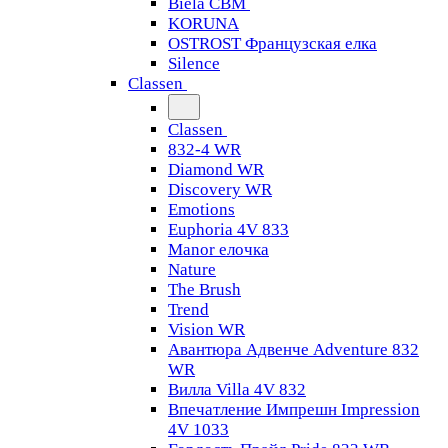
Biela CBM
KORUNA
OSTROST Французская елка
Silence
Classen
Classen
832-4 WR
Diamond WR
Discovery WR
Emotions
Euphoria 4V 833
Manor елочка
Nature
The Brush
Trend
Vision WR
Авантюра Адвенче Adventure 832
WR
Вилла Villa 4V 832
Впечатление Импрешн Impression
4V 1033