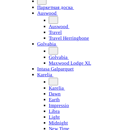
Паркетная доска
Auswood
Auswood
Travel
Travel Herringbone
Golvabia
Golvabia
Maxwood Lodge XL
Intasa Galparquet
Karelia
Karelia
Dawn
Earth
Impressio
Libra
Light
Midnight
New Time