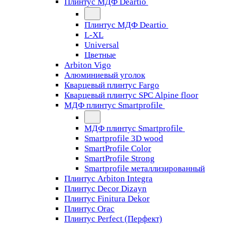
Плинтус МДФ Deartio
Плинтус МДФ Deartio
L-XL
Universal
Цветные
Arbiton Vigo
Алюминиевый уголок
Кварцевый плинтус Fargo
Кварцевый плинтус SPC Alpine floor
МДФ плинтус Smartprofile
МДФ плинтус Smartprofile
Smartprofile 3D wood
SmartProfile Color
SmartProfile Strong
Smartprofile металлизированный
Плинтус Arbiton Integra
Плинтус Decor Dizayn
Плинтус Finitura Dekor
Плинтус Orac
Плинтус Perfect (Перфект)