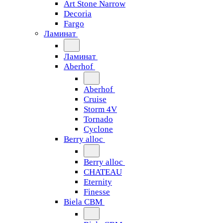
Art Stone Narrow
Decoria
Fargo
Ламинат
Ламинат
Aberhof
Aberhof
Cruise
Storm 4V
Tornado
Сyclone
Berry alloc
Berry alloc
CHATEAU
Eternity
Finesse
Biela CBM