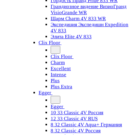
Гордость Прайд Pride 833 WR
Грандиозное видение ВизиоГранд
VisioGrande WR
Шарм Charm 4V 833 WR
Экспедиция Экспедишн Expedition
4V 833
Элита Elite 4V 833
Clix Floor
Clix Floor
Charm
Excellent
Intense
Plus
Plus Extra
Egger
Egger
10 33 Classic 4V Россия
12 33 Classic 4V RUS
8 32 Classic 4V Aqua+ Германия
8 32 Classic 4V Россия