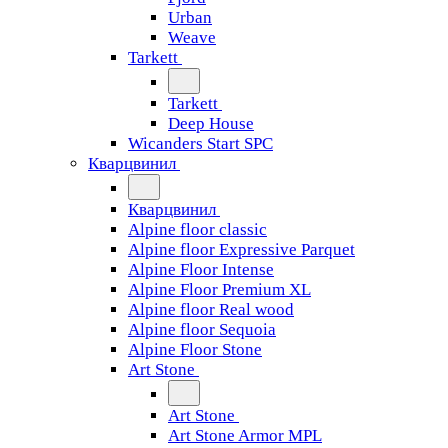
Urban
Weave
Tarkett
Tarkett
Deep House
Wicanders Start SPC
Кварцвинил
Кварцвинил
Alpine floor classic
Alpine floor Expressive Parquet
Alpine Floor Intense
Alpine Floor Premium XL
Alpine floor Real wood
Alpine floor Sequoia
Alpine Floor Stone
Art Stone
Art Stone
Art Stone Armor MPL