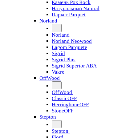
Камень Рок Rock
Натуральный Natural
Паркет Parquet
Norland
Norland
Norland Neowood
Lagom Parquete
Sigrid
Sigrid Plus
Sigrid Superior ABA
Vakre
OffWood
OffWood
ClassicOFF
HerringboneOFF
StoneOFF
Stepton
Stepton
Fjord