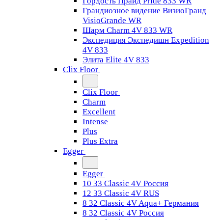
Гордость Прайд Pride 833 WR
Грандиозное видение ВизиоГранд
VisioGrande WR
Шарм Charm 4V 833 WR
Экспедиция Экспедишн Expedition
4V 833
Элита Elite 4V 833
Clix Floor
Clix Floor
Charm
Excellent
Intense
Plus
Plus Extra
Egger
Egger
10 33 Classic 4V Россия
12 33 Classic 4V RUS
8 32 Classic 4V Aqua+ Германия
8 32 Classic 4V Россия