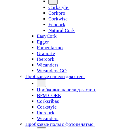
Corkstyle
Corkpro
Corkwise
Ecocork
Natural Cork
EasyCork
Egger
Fomentarino
Granorte
Ibercork
Wicanders
Wicanders GO
Пробковые панели для стен
Пробковые панели для стен
BFM CORK
Corksribas
Corkstyle
Ibercork
Wicanders
Пробковые полы с фотопечатью