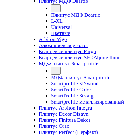
Плинтус МДФ Deartio
Плинтус МДФ Deartio
L-XL
Universal
Цветные
Arbiton Vigo
Алюминиевый уголок
Кварцевый плинтус Fargo
Кварцевый плинтус SPC Alpine floor
МДФ плинтус Smartprofile
МДФ плинтус Smartprofile
Smartprofile 3D wood
SmartProfile Color
SmartProfile Strong
Smartprofile металлизированный
Плинтус Arbiton Integra
Плинтус Decor Dizayn
Плинтус Finitura Dekor
Плинтус Orac
Плинтус Perfect (Перфект)