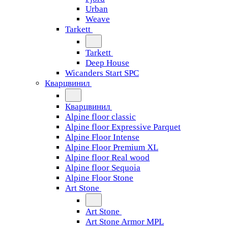
Urban
Weave
Tarkett
Tarkett
Deep House
Wicanders Start SPC
Кварцвинил
Кварцвинил
Alpine floor classic
Alpine floor Expressive Parquet
Alpine Floor Intense
Alpine Floor Premium XL
Alpine floor Real wood
Alpine floor Sequoia
Alpine Floor Stone
Art Stone
Art Stone
Art Stone Armor MPL