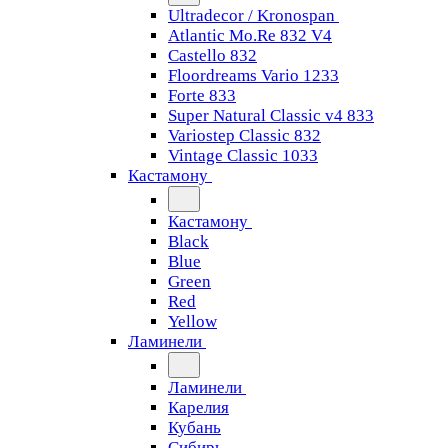
Ultradecor / Kronospan
Atlantic Mo.Re 832 V4
Castello 832
Floordreams Vario 1233
Forte 833
Super Natural Classic v4 833
Variostep Classic 832
Vintage Classic 1033
Кастамону
Кастамону
Black
Blue
Green
Red
Yellow
Ламинели
Ламинели
Карелия
Кубань
Сибирь