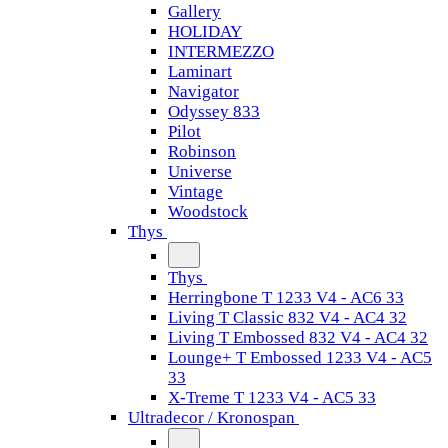
Gallery
HOLIDAY
INTERMEZZO
Laminart
Navigator
Odyssey 833
Pilot
Robinson
Universe
Vintage
Woodstock
Thys
Thys
Herringbone T 1233 V4 - AC6 33
Living T Classic 832 V4 - AC4 32
Living T Embossed 832 V4 - AC4 32
Lounge+ T Embossed 1233 V4 - AC5
33
X-Treme T 1233 V4 - AC5 33
Ultradecor / Kronospan