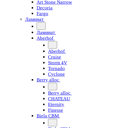
Art Stone Narrow
Decoria
Fargo
Ламинат
Ламинат
Aberhof
Aberhof
Cruise
Storm 4V
Tornado
Сyclone
Berry alloc
Berry alloc
CHATEAU
Eternity
Finesse
Biela CBM