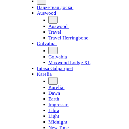
Паркетная доска
Auswood
Auswood
Travel
Travel Herringbone
Golvabia
Golvabia
Maxwood Lodge XL
Intasa Galparquet
Karelia
Karelia
Dawn
Earth
Impressio
Libra
Light
Midnight
New Time