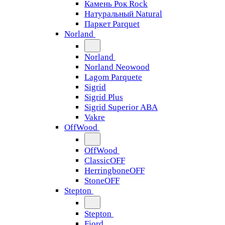
Камень Рок Rock
Натуральный Natural
Паркет Parquet
Norland
Norland
Norland Neowood
Lagom Parquete
Sigrid
Sigrid Plus
Sigrid Superior ABA
Vakre
OffWood
OffWood
ClassicOFF
HerringboneOFF
StoneOFF
Stepton
Stepton
Fjord