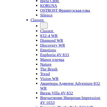
Biela CBM
KORUNA
OSTROST Французская елка
Silence
Classen
Classen
832-4 WR
Diamond WR
Discovery WR
Emotions
Euphoria 4V 833
Manor елочка
Nature
The Brush
Trend
Vision WR
Авантюра Адвенче Adventure 832
WR
Вилла Villa 4V 832
Впечатление Импрешн Impression
4V 1033