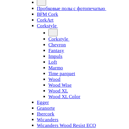
Пробковые полы с фотопечатью
BFM Cork
CorkArt
Corkstyle
Corkstyle
Chevron
Fantasy
Impuls
Loft
Marmo
Time parquet
Wood
Wood Wise
Wood XL
Wood XL Color
Egger
Granorte
Ibercork
Wicanders
Wicanders Wood Resist ECO