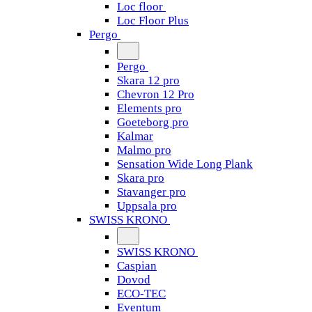
Loc floor
Loc Floor Plus
Pergo
Pergo
Skara 12 pro
Chevron 12 Pro
Elements pro
Goeteborg pro
Kalmar
Malmo pro
Sensation Wide Long Plank
Skara pro
Stavanger pro
Uppsala pro
SWISS KRONO
SWISS KRONO
Caspian
Dovod
ECO-TEC
Eventum