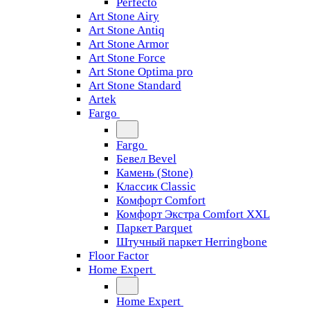
Perfecto
Art Stone Airy
Art Stone Antiq
Art Stone Armor
Art Stone Force
Art Stone Optima pro
Art Stone Standard
Artek
Fargo
Fargo
Бевел Bevel
Камень (Stone)
Классик Classic
Комфорт Comfort
Комфорт Экстра Comfort XXL
Паркет Parquet
Штучный паркет Herringbone
Floor Factor
Home Expert
Home Expert