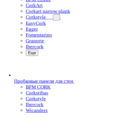
CorkArt
Corkart narrow plank
Corkstyle
EasyCork
Egger
Fomentarino
Granorte
Ibercork
Еще
Пробковые панели для стен
BFM CORK
Corksribas
Corkstyle
Ibercork
Wicanders