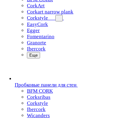
CorkArt
Corkart narrow plank
Corkstyle
EasyCork
Egger
Fomentarino
Granorte
Ibercork
Еще
Пробковые панели для стен
BFM CORK
Corksribas
Corkstyle
Ibercork
Wicanders