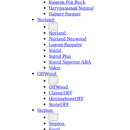
Камень Рок Rock
Натуральный Natural
Паркет Parquet
Norland
Norland
Norland Neowood
Lagom Parquete
Sigrid
Sigrid Plus
Sigrid Superior ABA
Vakre
OffWood
OffWood
ClassicOFF
HerringboneOFF
StoneOFF
Stepton
Stepton
Fjord