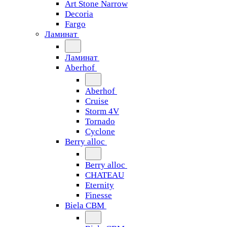
Art Stone Narrow
Decoria
Fargo
Ламинат
Ламинат
Aberhof
Aberhof
Cruise
Storm 4V
Tornado
Сyclone
Berry alloc
Berry alloc
CHATEAU
Eternity
Finesse
Biela CBM