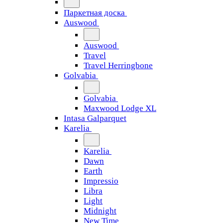
Паркетная доска
Auswood
Auswood
Travel
Travel Herringbone
Golvabia
Golvabia
Maxwood Lodge XL
Intasa Galparquet
Karelia
Karelia
Dawn
Earth
Impressio
Libra
Light
Midnight
New Time