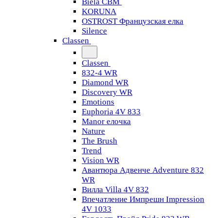
Biela CBM
KORUNA
OSTROST Французская елка
Silence
Classen
Classen
832-4 WR
Diamond WR
Discovery WR
Emotions
Euphoria 4V 833
Manor елочка
Nature
The Brush
Trend
Vision WR
Авантюра Адвенче Adventure 832
WR
Вилла Villa 4V 832
Впечатление Импрешн Impression
4V 1033