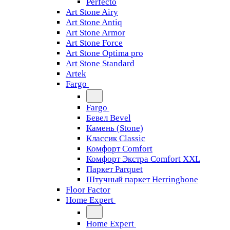
Perfecto
Art Stone Airy
Art Stone Antiq
Art Stone Armor
Art Stone Force
Art Stone Optima pro
Art Stone Standard
Artek
Fargo
Fargo
Бевел Bevel
Камень (Stone)
Классик Classic
Комфорт Comfort
Комфорт Экстра Comfort XXL
Паркет Parquet
Штучный паркет Herringbone
Floor Factor
Home Expert
Home Expert