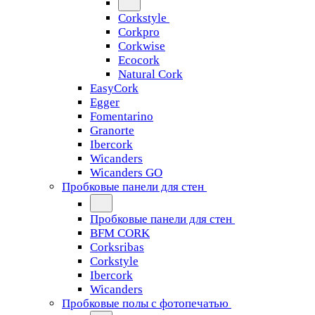
Corkstyle
Corkpro
Corkwise
Ecocork
Natural Cork
EasyCork
Egger
Fomentarino
Granorte
Ibercork
Wicanders
Wicanders GO
Пробковые панели для стен
Пробковые панели для стен
BFM CORK
Corksribas
Corkstyle
Ibercork
Wicanders
Пробковые полы с фотопечатью