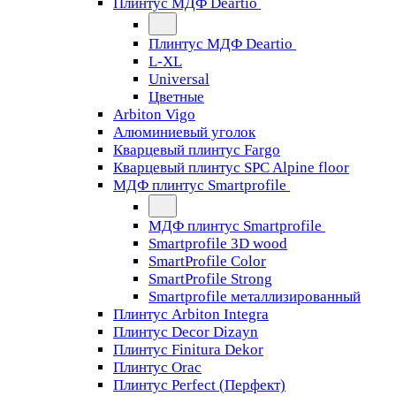
Плинтус МДФ Deartio
Плинтус МДФ Deartio
L-XL
Universal
Цветные
Arbiton Vigo
Алюминиевый уголок
Кварцевый плинтус Fargo
Кварцевый плинтус SPC Alpine floor
МДФ плинтус Smartprofile
МДФ плинтус Smartprofile
Smartprofile 3D wood
SmartProfile Color
SmartProfile Strong
Smartprofile металлизированный
Плинтус Arbiton Integra
Плинтус Decor Dizayn
Плинтус Finitura Dekor
Плинтус Orac
Плинтус Perfect (Перфект)