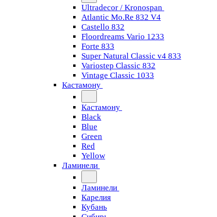
Ultradecor / Kronospan
Atlantic Mo.Re 832 V4
Castello 832
Floordreams Vario 1233
Forte 833
Super Natural Classic v4 833
Variostep Classic 832
Vintage Classic 1033
Кастамону
Кастамону
Black
Blue
Green
Red
Yellow
Ламинели
Ламинели
Карелия
Кубань
Сибирь