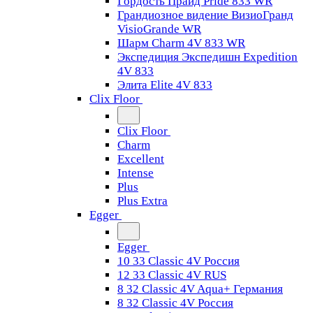
Гордость Прайд Pride 833 WR
Грандиозное видение ВизиоГранд
VisioGrande WR
Шарм Charm 4V 833 WR
Экспедиция Экспедишн Expedition
4V 833
Элита Elite 4V 833
Clix Floor
Clix Floor
Charm
Excellent
Intense
Plus
Plus Extra
Egger
Egger
10 33 Classic 4V Россия
12 33 Classic 4V RUS
8 32 Classic 4V Aqua+ Германия
8 32 Classic 4V Россия