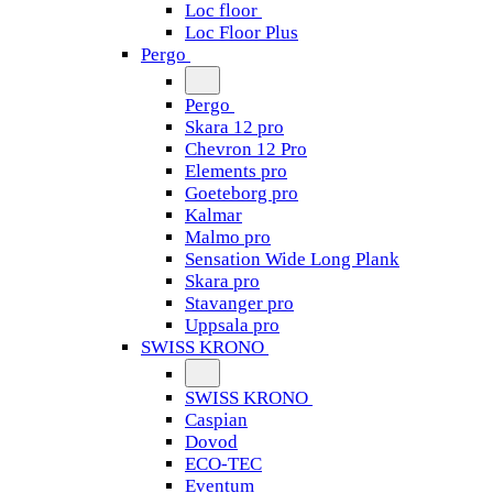
Loc floor
Loc Floor Plus
Pergo
Pergo
Skara 12 pro
Chevron 12 Pro
Elements pro
Goeteborg pro
Kalmar
Malmo pro
Sensation Wide Long Plank
Skara pro
Stavanger pro
Uppsala pro
SWISS KRONO
SWISS KRONO
Caspian
Dovod
ECO-TEC
Eventum