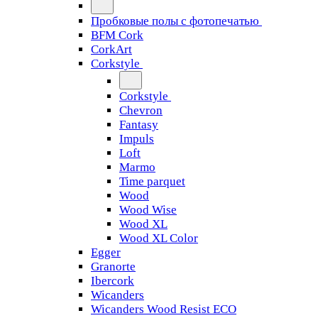
Пробковые полы с фотопечатью
BFM Cork
CorkArt
Corkstyle
Corkstyle
Chevron
Fantasy
Impuls
Loft
Marmo
Time parquet
Wood
Wood Wise
Wood XL
Wood XL Color
Egger
Granorte
Ibercork
Wicanders
Wicanders Wood Resist ECO