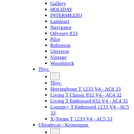
Gallery
HOLIDAY
INTERMEZZO
Laminart
Navigator
Odyssey 833
Pilot
Robinson
Universe
Vintage
Woodstock
Thys
Thys
Herringbone T 1233 V4 - AC6 33
Living T Classic 832 V4 - AC4 32
Living T Embossed 832 V4 - AC4 32
Lounge+ T Embossed 1233 V4 - AC5
33
X-Treme T 1233 V4 - AC5 33
Ultradecor / Kronospan