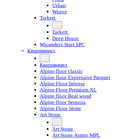
Urban
Weave
Tarkett
Tarkett
Deep House
Wicanders Start SPC
Кварцвинил
Кварцвинил
Alpine floor classic
Alpine floor Expressive Parquet
Alpine Floor Intense
Alpine Floor Premium XL
Alpine floor Real wood
Alpine floor Sequoia
Alpine Floor Stone
Art Stone
Art Stone
Art Stone Armor MPL