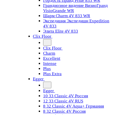
Гордость Прайд Pride 833 WR
Грандиозное видение ВизиоГранд
VisioGrande WR
Шарм Charm 4V 833 WR
Экспедиция Экспедишн Expedition
4V 833
Элита Elite 4V 833
Clix Floor
Clix Floor
Charm
Excellent
Intense
Plus
Plus Extra
Egger
Egger
10 33 Classic 4V Россия
12 33 Classic 4V RUS
8 32 Classic 4V Aqua+ Германия
8 32 Classic 4V Россия