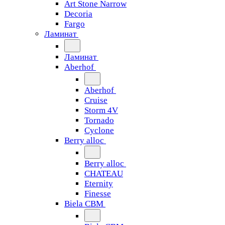
Art Stone Narrow
Decoria
Fargo
Ламинат
Ламинат
Aberhof
Aberhof
Cruise
Storm 4V
Tornado
Сyclone
Berry alloc
Berry alloc
CHATEAU
Eternity
Finesse
Biela CBM