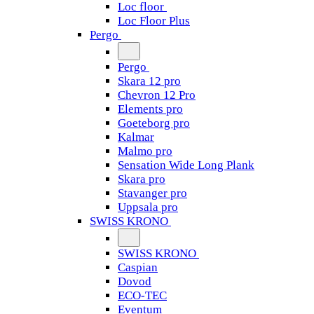
Loc floor
Loc Floor Plus
Pergo
Pergo
Skara 12 pro
Chevron 12 Pro
Elements pro
Goeteborg pro
Kalmar
Malmo pro
Sensation Wide Long Plank
Skara pro
Stavanger pro
Uppsala pro
SWISS KRONO
SWISS KRONO
Caspian
Dovod
ECO-TEC
Eventum