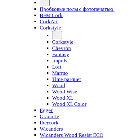
Пробковые полы с фотопечатью
BFM Cork
CorkArt
Corkstyle
Corkstyle
Chevron
Fantasy
Impuls
Loft
Marmo
Time parquet
Wood
Wood Wise
Wood XL
Wood XL Color
Egger
Granorte
Ibercork
Wicanders
Wicanders Wood Resist ECO