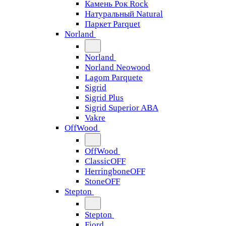
Камень Рок Rock
Натуральный Natural
Паркет Parquet
Norland
Norland
Norland Neowood
Lagom Parquete
Sigrid
Sigrid Plus
Sigrid Superior ABA
Vakre
OffWood
OffWood
ClassicOFF
HerringboneOFF
StoneOFF
Stepton
Stepton
Fjord