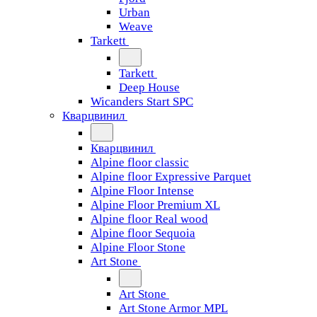
Urban
Weave
Tarkett
Tarkett
Deep House
Wicanders Start SPC
Кварцвинил
Кварцвинил
Alpine floor classic
Alpine floor Expressive Parquet
Alpine Floor Intense
Alpine Floor Premium XL
Alpine floor Real wood
Alpine floor Sequoia
Alpine Floor Stone
Art Stone
Art Stone
Art Stone Armor MPL