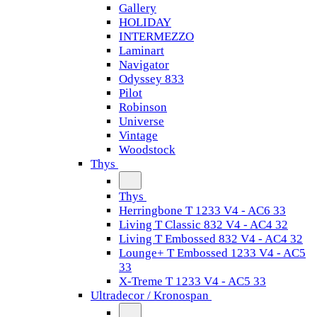
Gallery
HOLIDAY
INTERMEZZO
Laminart
Navigator
Odyssey 833
Pilot
Robinson
Universe
Vintage
Woodstock
Thys
Thys
Herringbone T 1233 V4 - AC6 33
Living T Classic 832 V4 - AC4 32
Living T Embossed 832 V4 - AC4 32
Lounge+ T Embossed 1233 V4 - AC5
33
X-Treme T 1233 V4 - AC5 33
Ultradecor / Kronospan