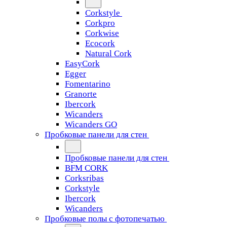
Corkstyle
Corkpro
Corkwise
Ecocork
Natural Cork
EasyCork
Egger
Fomentarino
Granorte
Ibercork
Wicanders
Wicanders GO
Пробковые панели для стен
Пробковые панели для стен
BFM CORK
Corksribas
Corkstyle
Ibercork
Wicanders
Пробковые полы с фотопечатью