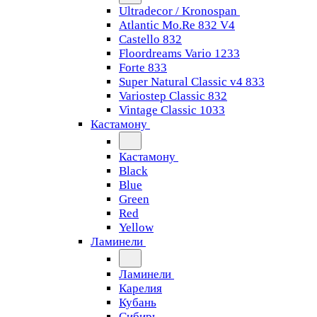
Ultradecor / Kronospan
Atlantic Mo.Re 832 V4
Castello 832
Floordreams Vario 1233
Forte 833
Super Natural Classic v4 833
Variostep Classic 832
Vintage Classic 1033
Кастамону
Кастамону
Black
Blue
Green
Red
Yellow
Ламинели
Ламинели
Карелия
Кубань
Сибирь