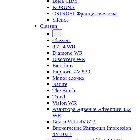
Biela CBM
KORUNA
OSTROST Французская елка
Silence
Classen
Classen
832-4 WR
Diamond WR
Discovery WR
Emotions
Euphoria 4V 833
Manor елочка
Nature
The Brush
Trend
Vision WR
Авантюра Адвенче Adventure 832
WR
Вилла Villa 4V 832
Впечатление Импрешн Impression
4V 1033