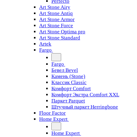
Perfecto
Art Stone Airy
Art Stone Antiq
Art Stone Armor
Art Stone Force
Art Stone Optima pro
Art Stone Standard
Artek
Fargo
Fargo
Бевел Bevel
Камень (Stone)
Классик Classic
Комфорт Comfort
Комфорт Экстра Comfort XXL
Паркет Parquet
Штучный паркет Herringbone
Floor Factor
Home Expert
Home Expert