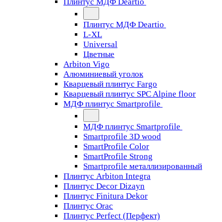
Плинтус МДФ Deartio
Плинтус МДФ Deartio
L-XL
Universal
Цветные
Arbiton Vigo
Алюминиевый уголок
Кварцевый плинтус Fargo
Кварцевый плинтус SPC Alpine floor
МДФ плинтус Smartprofile
МДФ плинтус Smartprofile
Smartprofile 3D wood
SmartProfile Color
SmartProfile Strong
Smartprofile металлизированный
Плинтус Arbiton Integra
Плинтус Decor Dizayn
Плинтус Finitura Dekor
Плинтус Orac
Плинтус Perfect (Перфект)