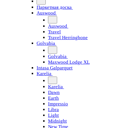
Паркетная доска
Auswood
Auswood
Travel
Travel Herringbone
Golvabia
Golvabia
Maxwood Lodge XL
Intasa Galparquet
Karelia
Karelia
Dawn
Earth
Impressio
Libra
Light
Midnight
New Time